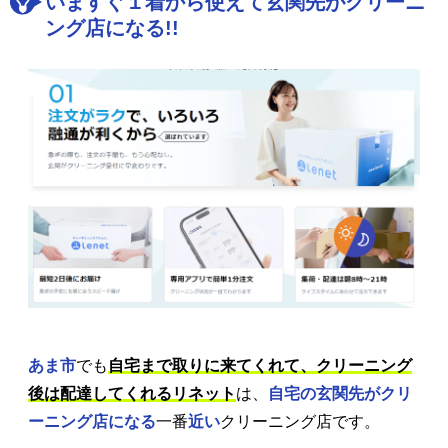
いますぐ１着から使えて玄関先がクリーニ
ング店になる!!
あま市
でも
自宅まで取りに来てくれて、クリーニング
後は配達してくれるリネット
は、
自宅の玄関先がクリ
ーニング店になる
一番
近い
クリーニング店です。