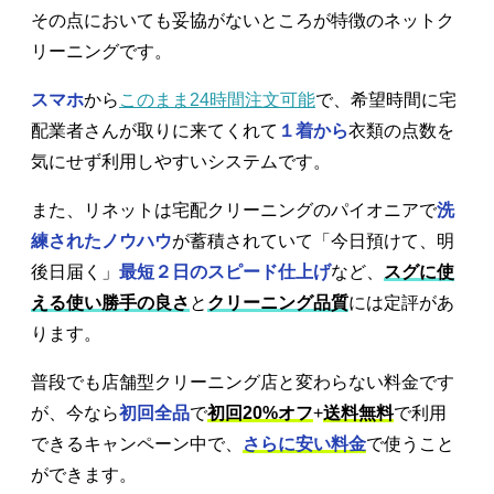
その点においても妥協がないところが特徴のネットク
リーニングです。
スマホ
から
このまま24時間注文可能
で、希望時間に宅
配業者さんが取りに来てくれて
１着から
衣類の点数を
気にせず利用しやすいシステムです。
また、リネットは宅配クリーニングのパイオニアで
洗
練されたノウハウ
が蓄積されていて「今日預けて、明
後日届く」
最短２日のスピード仕上げ
など、
スグに使
える使い勝手の良さ
と
クリーニング品質
には定評があ
ります。
普段でも店舗型クリーニング店と変わらない料金です
が、今なら
初回全品
で
初回20%オフ
+
送料無料
で利用
できるキャンペーン中で、
さらに安い料金
で使うこと
ができます。