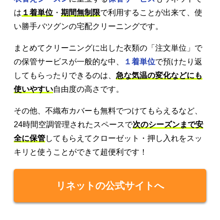
は
１着単位
・
期間無制限
で利用することが出来て、使
い勝手バツグンの宅配クリーニングです。
まとめてクリーニングに出した衣類の「注文単位」で
の保管サービスが一般的な中、
１着単位
で預けたり返
してもらったりできるのは、
急な気温の変化などにも
使いやすい
自由度の高さです。
その他、不織布カバーも無料でつけてもらえるなど、
24時間空調管理されたスペースで
次のシーズンまで安
全に保管
してもらえてクローゼット・押し入れをスッ
キリと使うことができて超便利です！
リネットの公式サイトへ