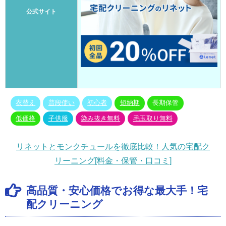
公式サイト
衣替え
普段使い
初心者
短納期
長期保管
低価格
子供服
染み抜き無料
毛玉取り無料
リネットとモンクチュールを徹底比較！人気の宅配ク
リーニング[料金・保管・口コミ]
高品質・安心価格でお得な最大手！宅
配クリーニング