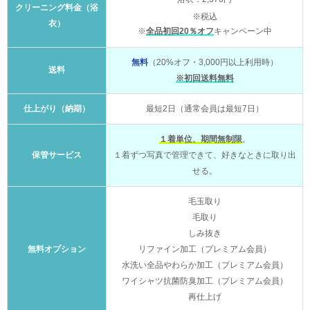
クリーニング料金（浴
※税込
衣）
※
全品初回20％オフ
キャンペーン中
無料
（20%オフ・3,000円以上利用時）
送料
※初回送料無料
仕上がり（納期）
最短2日（通常会員は最短7日）
１着単位、期間無制限
。
保管サービス
１着ずつ写真で管理できて、好きなときに取り出
せる。
毛玉取り
毛取り
しみ抜き
無料オプション
リファイン加工（プレミアム会員）
水洗い全品やわらか加工（プレミアム会員）
ワイシャツ抗菌防臭加工（プレミアム会員）
再仕上げ