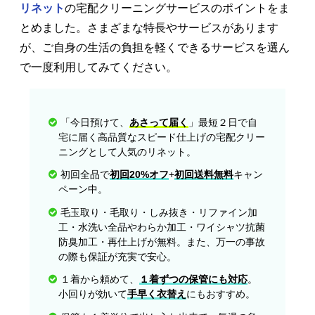
リネット
の宅配クリーニングサービスのポイントをま
とめました。さまざまな特長やサービスがあります
が、ご自身の生活の負担を軽くできるサービスを選ん
で一度利用してみてください。
「今日預けて、
あさって届く
」最短２日で自
宅に届く高品質なスピード仕上げの宅配クリー
ニングとして人気のリネット。
初回全品で
初回20%オフ
+
初回送料無料
キャン
ペーン中。
毛玉取り・毛取り・しみ抜き・リファイン加
工・水洗い全品やわらか加工・ワイシャツ抗菌
防臭加工・再仕上げが無料。また、万一の事故
の際も保証が充実で安心。
１着から頼めて、
１着ずつの保管にも対応
。
小回りが効いて
手早く衣替え
にもおすすめ。