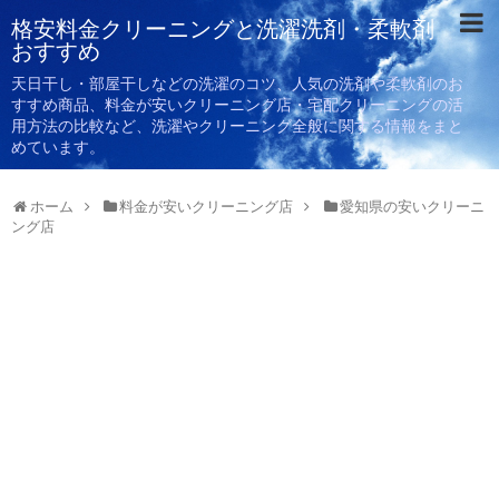
格安料金クリーニングと洗濯洗剤・柔軟剤
おすすめ
天日干し・部屋干しなどの洗濯のコツ、人気の洗剤や柔軟剤のお
すすめ商品、料金が安いクリーニング店・宅配クリーニングの活
用方法の比較など、洗濯やクリーニング全般に関する情報をまと
めています。
ホーム
料金が安いクリーニング店
愛知県の安いクリーニ
ング店