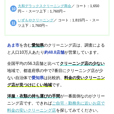
大和デラックスクリーニング商会
／ コート：1,650
円～・スーツ上下：1,760円～
いずもやクリーニング
／ コート：1,815円～・スー
ツ上下：1,760円～
あま市
を含む
愛知県
のクリーニング店は、調査による
と人口10万人あたり
約48.8店舗
が営業しています。
全国平均の56.3店舗と比べて
クリーニング店の少ない
地域で、都道府県の中で7番目にクリーニング店が少
ない自治体で
愛知県
は比較的、
料金の安いクリーニン
グ店が見つけにくい地域
です。
洋服・衣類の持ち運びの手間
が一番面倒なのがクリー
ニング店です。できれば
ご自宅・勤務先に近いお店で
料金の安いクリーニング店
を探してみてください。