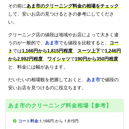
その前に
あま市のクリーニング料金の相場をチェック
して、安いお店の見つけるときの参考にしてくださ
い。
クリーニング店の値段は地域やお店によって大きく違
うのが一般的で、
あま市
でも値段を比較すると、
コー
ト
では
1,166円から1,815円程度
、
スーツ上下
で
1,246円
から2,992円程度
、
ワイシャツ
で
190円から350円程度
と、料金には幅があります。
だいたいの相場観を把握しておくと、
あま市
で値段の
安いお店を見つけるのに役立ちます。
あま市のクリーニング料金相場【参考】
コート料金
:1,166円 から 1,815円