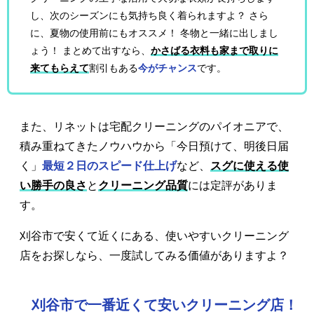
し、次のシーズンにも気持ち良く着られますよ？ さら
に、夏物の使用前にもオススメ！ 冬物と一緒に出しまし
ょう！ まとめて出すなら、
かさばる衣料も家まで取りに
来てもらえて
割引もある
今がチャンス
です。
また、リネットは宅配クリーニングのパイオニアで、
積み重ねてきたノウハウから「今日預けて、明後日届
く」
最短２日のスピード仕上げ
など、
スグに使える使
い勝手の良さ
と
クリーニング品質
には定評がありま
す。
刈谷市で安くて近くにある、使いやすいクリーニング
店をお探しなら、一度試してみる価値がありますよ？
刈谷市で一番近くて安いクリーニング店！