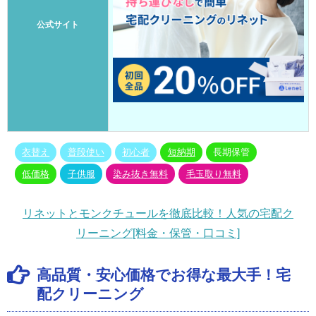
公式サイト
衣替え
普段使い
初心者
短納期
長期保管
低価格
子供服
染み抜き無料
毛玉取り無料
リネットとモンクチュールを徹底比較！人気の宅配ク
リーニング[料金・保管・口コミ]
高品質・安心価格でお得な最大手！宅
配クリーニング