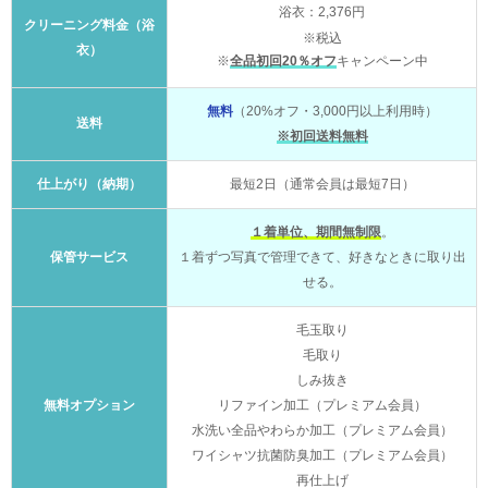
浴衣：2,376円
クリーニング料金（浴
※税込
衣）
※
全品初回20％オフ
キャンペーン中
無料
（20%オフ・3,000円以上利用時）
送料
※初回送料無料
仕上がり（納期）
最短2日（通常会員は最短7日）
１着単位、期間無制限
。
保管サービス
１着ずつ写真で管理できて、好きなときに取り出
せる。
毛玉取り
毛取り
しみ抜き
無料オプション
リファイン加工（プレミアム会員）
水洗い全品やわらか加工（プレミアム会員）
ワイシャツ抗菌防臭加工（プレミアム会員）
再仕上げ