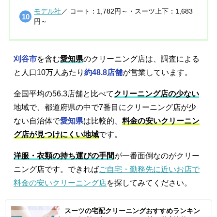
モデル社
／ コート：1,782円～・スーツ上下：1,683
円～
刈谷市
を含む
愛知県
のクリーニング店は、調査による
と人口10万人あたり
約48.8店舗
が営業しています。
全国平均の56.3店舗と比べて
クリーニング店の少ない
地域で、都道府県の中で7番目にクリーニング店が少
ない自治体で
愛知県
は比較的、
料金の安いクリーニン
グ店が見つけにくい地域
です。
洋服・衣類の持ち運びの手間
が一番面倒なのがクリー
ニング店です。できれば
ご自宅・勤務先に近いお店で
料金の安いクリーニング店
を探してみてください。
スーツの宅配クリーニングおすすめランキン