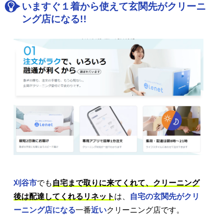
いますぐ１着から使えて玄関先がクリーニ
ング店になる!!
刈谷市
でも
自宅まで取りに来てくれて、クリーニング
後は配達してくれるリネット
は、
自宅の玄関先がクリ
ーニング店になる
一番
近い
クリーニング店です。