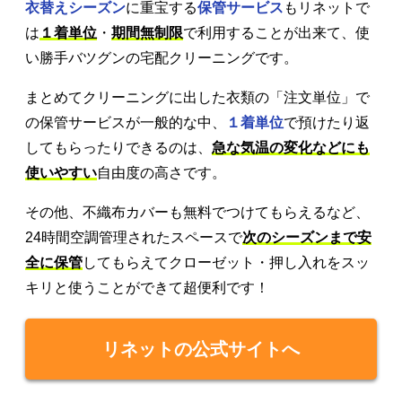
衣替えシーズン
に重宝する
保管サービス
もリネットで
は
１着単位
・
期間無制限
で利用することが出来て、使
い勝手バツグンの宅配クリーニングです。
まとめてクリーニングに出した衣類の「注文単位」で
の保管サービスが一般的な中、
１着単位
で預けたり返
してもらったりできるのは、
急な気温の変化などにも
使いやすい
自由度の高さです。
その他、不織布カバーも無料でつけてもらえるなど、
24時間空調管理されたスペースで
次のシーズンまで安
全に保管
してもらえてクローゼット・押し入れをスッ
キリと使うことができて超便利です！
リネットの公式サイトへ