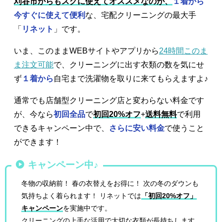
刈谷市からもスグに使えてオススメなのが、
１着から
今すぐに使えて便利
な、宅配クリーニングの最大手
「
リネット
」です。
いま、このままWEBサイトやアプリから
24時間このま
ま注文可能
で、クリーニングに出す衣類の数を気にせ
ず
１着から
自宅まで洗濯物を取りに来てもらえますよ♪
通常でも店舗型クリーニング店と変わらない料金です
が、今なら
初回全品
で
初回20%オフ
+
送料無料
で利用
できるキャンペーン中で、
さらに安い料金
で使うこと
ができます！
キャンペーン中♪
冬物の収納前！ 春の衣替えをお得に！ 次の冬のダウンも
気持ちよく着られます！ リネットでは
「初回20%オフ」
キャンペーン
を実施中です。
クリーニングの上手な活用で大切な衣類が長持ちします