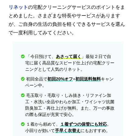
リネット
の宅配クリーニングサービスのポイントをま
とめました。さまざまな特長やサービスがあります
が、ご自身の生活の負担を軽くできるサービスを選ん
で一度利用してみてください。
「今日預けて、
あさって届く
」最短２日で自
宅に届く高品質なスピード仕上げの宅配クリー
ニングとして人気のリネット。
初回全品で
初回20%オフ
+
初回送料無料
キャン
ペーン中。
毛玉取り・毛取り・しみ抜き・リファイン加
工・水洗い全品やわらか加工・ワイシャツ抗菌
防臭加工・再仕上げが無料。また、万一の事故
の際も保証が充実で安心。
１着から頼めて、
１着ずつの保管にも対応
。
小回りが効いて
手早く衣替え
にもおすすめ。