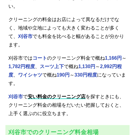
い。
クリーニングの料金はお店によって異なるだけでな
く、地域や立地によっても大きく変わることが多く
て、
刈谷市
でも料金を比べると幅があることが分かり
ます。
刈谷市では
コート
のクリーニング料金で概ね
1,166円
～
1,782円程度
、
スーツ上下
で概ね
1,130円
～
2,992円程
度
、
ワイシャツ
で概ね
190円
～
330円程度
になっていま
す。
刈谷市
で
安い料金のクリーニング店
を探すときにも、
クリーニング料金の相場をだいたい把握しておくと、
上手く選ぶのに役立ちます。
刈谷市でのクリーニング料金相場