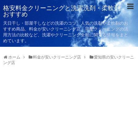
格安料金クリーニングと洗濯洗剤・柔軟剤
おすすめ
天日干し・部屋干しなどの洗濯のコツ、人気の洗剤や柔軟剤のお
すすめ商品、料金が安いクリーニング店・宅配クリーニングの活
用方法の比較など、洗濯やクリーニング全般に関する情報をまと
めています。
ホーム
料金が安いクリーニング店
愛知県の安いクリーニ
ング店