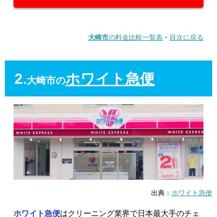
大崎市
の料金比較一覧表
・
目次に戻る
2.
ホワイト急便
大崎市の
出典：
ホワイト急便
ホワイト急便
はクリーニング業界で日本最大手のチェ