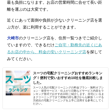
最も負担になります。お店の営業時間に合せて長い距
離を運ぶのは大変です。
近くにあって面倒や負担が少ないクリーニング店を選
ぶ方が、楽に利用することができます。
大崎市
のクリーニング店を、住所一覧つきでご紹介し
ていますので、できるだけ
ご自宅・勤務先の近くにあ
るお店の中から、料金の安いクリーニング店
を探して
みてください。
スーツの宅配クリーニングおすすめランキン
グ！便利で安いおすすめ10社を徹底比較しま
した。
スーツ人気の宅配クリーニングの料金プラン・無料オプシ
ョン・保管サービス・仕上がり日数などサービス内容をラ
ンキング形式でおすすめ10社ご紹介します。自宅にいるま
まクリーニングできて荷物の持ち運びからも解放！ハマる
方続出の宅配クリーニングを上手に活用する参考にしてく
ださい。