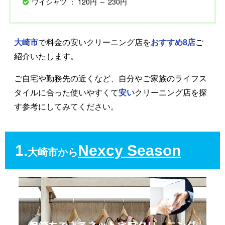
ワイシャツ ： 120円 ～ 230円
大崎市
で料金の安いクリーニング店を
おすすめ8店
ご
紹介いたします。
ご自宅や勤務先の近くなど、自分やご家族のライフス
タイルに合った使いやすくて
安い
クリーニング店を探
す参考にしてみてください。
1.
Nexcy Season
大崎市から