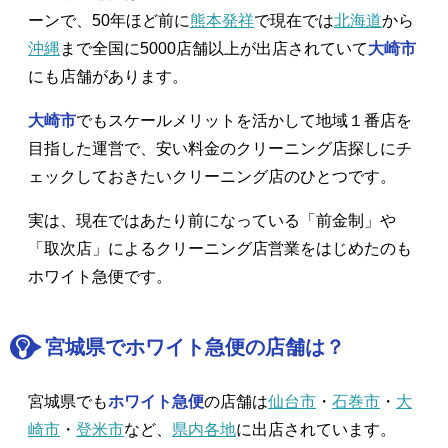
ーンで、50年ほど前に
熊本発祥
で現在では
北海道
から
沖縄
まで全国に5000店舗以上が出店されていて
大崎市
にも店舗があります。
大崎市
でもスケールメリットを活かして地域１番店を
目指した運営で、安い料金のクリーニング店探しにチ
ェックしておきたいクリーニング店のひとつです。
実は、現在ではあたり前になっている「前金制」や
「取次店」によるクリーニング店営業をはじめたのも
ホワイト急便です。
宮城県でホワイト急便の店舗は？
宮城県でも
ホワイト急便
の店舗は
仙台市
・
石巻市
・
大
崎市
・
登米市
など、
県内各地
に出店されています。