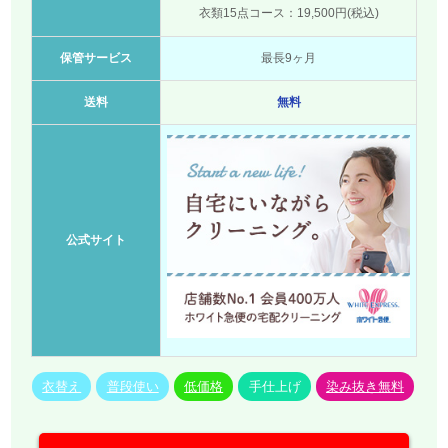
衣類15点コース：19,500円(税込)
保管サービス
最長9ヶ月
送料
無料
公式サイト
衣替え
普段使い
低価格
手仕上げ
染み抜き無料