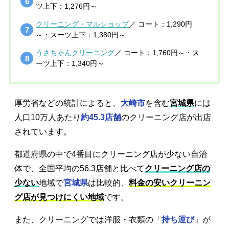
ツ上下：1,276円～
クリーニング・マルショップ
／ コート：1,290円
～・スーツ上下：1,380円～
うさちゃんクリーニング
／ コート：1,760円～・ス
ーツ上下：1,340円～
厚労省などの統計によると、
大崎市
を含む
宮城県
には
人口10万人あたり
約45.3店舗
のクリーニング店が出店
されています。
都道府県の中で4番目にクリーニング店が少ない自治
体で、全国平均の56.3店舗と比べて
クリーニング店の
少ない
地域で
宮城県
は比較的、
料金の安いクリーニン
グ店が見つけにくい地域
です。
また、クリーニングでは洋服・衣類の「
持ち運び
」が