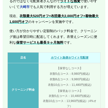
るのではなく宅配業者さんなので
ライトな感覚
で使いやす
いくて
大崎市
でも人気で利用する方が増えています。
現在、
衣類最大520円オフ+布団最大2,000円オフ+着物最大
1,600円オフ
のキャンペーンを実施中です。
使い方が分かりやすい定額制のパック料金で、クリーニン
グ後は希望日時に配送してくれます。衣替えシーズンに便
利な
保管サービスも最長９ヶ月無料
です。
店名
ホワイト急便ホワイト宅配便
【保管なしコース】
衣類5点コース：8,980円(税込)
衣類8点コース：9,980円(税込)
衣類10点コース：11,480円(税込)
クリーニング料金
【保管ありコース】
衣類5点コース：10,480円(税込)
衣類10点コース：13,960円(税込)（4%オ
フ）