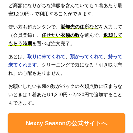
ど高額になりがちな洋服を含んでいても１着あたり最
安1,210円～で利用することができます。
使い方も超カンタンで、
返却先の住所など
を入力して
（会員登録）、
任せたい衣類の数
を選んで、
返却して
もらう時期
を選べば注文完了。
あとは、
取りに来てくれて
、
預かってくれて
、
持って
来てくれます
。クリーニングで気になる「引き取り忘
れ」の心配もありません。
お願いしたい衣類の数がパックの衣類点数に収まらな
いときは１着あたり1,210円～2,420円で追加すること
もできます。
Nexcy Seasonの公式サイトへ