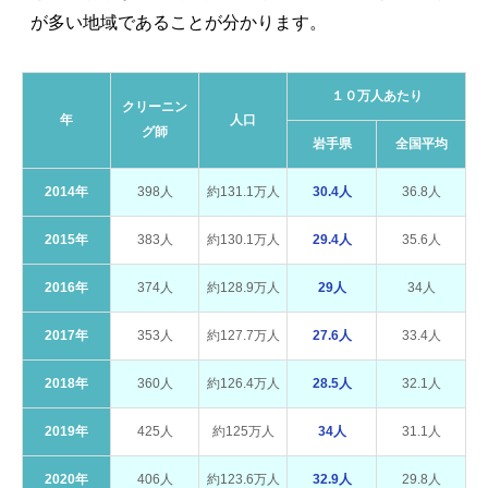
が多い地域であることが分かります。
１０万人あたり
クリーニン
年
人口
グ師
岩手県
全国平均
2014年
398人
約131.1万人
30.4人
36.8人
2015年
383人
約130.1万人
29.4人
35.6人
2016年
374人
約128.9万人
29人
34人
2017年
353人
約127.7万人
27.6人
33.4人
2018年
360人
約126.4万人
28.5人
32.1人
2019年
425人
約125万人
34人
31.1人
2020年
406人
約123.6万人
32.9人
29.8人