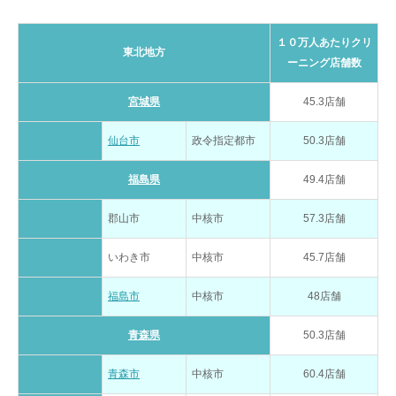
１０万人あたりクリ
東北地方
ーニング店舗数
宮城県
45.3店舗
仙台市
政令指定都市
50.3店舗
福島県
49.4店舗
郡山市
中核市
57.3店舗
いわき市
中核市
45.7店舗
福島市
中核市
48店舗
青森県
50.3店舗
青森市
中核市
60.4店舗