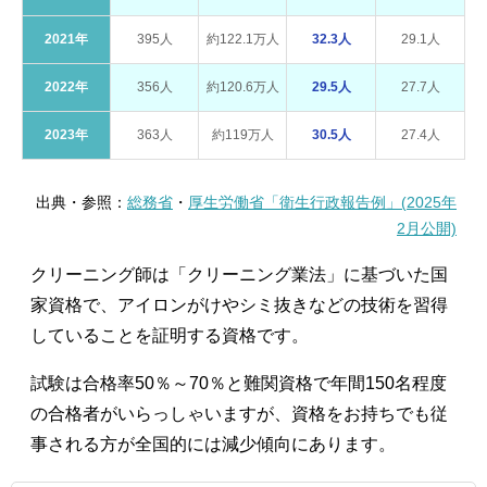
2021年
395人
約122.1万人
32.3人
29.1人
2022年
356人
約120.6万人
29.5人
27.7人
2023年
363人
約119万人
30.5人
27.4人
出典・参照：
総務省
・
厚生労働省「衛生行政報告例」(2025年
2月公開)
クリーニング師は「クリーニング業法」に基づいた国
家資格で、アイロンがけやシミ抜きなどの技術を習得
していることを証明する資格です。
試験は合格率50％～70％と難関資格で年間150名程度
の合格者がいらっしゃいますが、資格をお持ちでも従
事される方が全国的には減少傾向にあります。