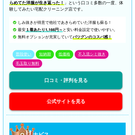
らめてた洋服が生き返った！
」という口コミ多数の一度、体
験してみたい宅配クリーニング店です。
しみ抜きが得意で他社であきらめていた洋服も蘇る！
最安
１着あたり1,166円～
と安い料金設定で使いやすい。
無料オプションが充実していて
バツグンのコスパ感！
普段使い
短納期
低価格
不入流シミ抜き
毛玉取り無料
口コミ・評判を見る
公式サイトを見る
リ
ナビス