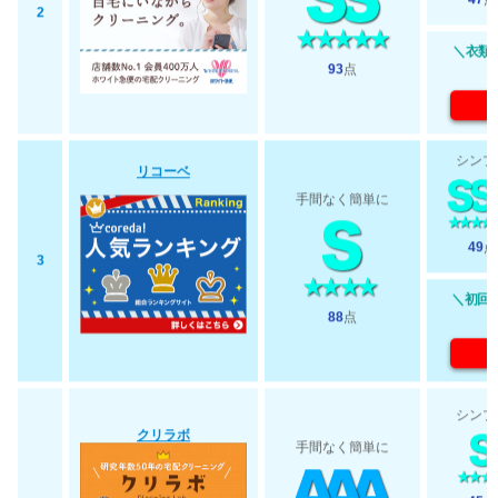
47
点
2
＼衣類最
93
点
シンプ
リコーベ
手間なく簡単に
49
点
3
＼初回2
88
点
シンプ
クリラボ
手間なく簡単に