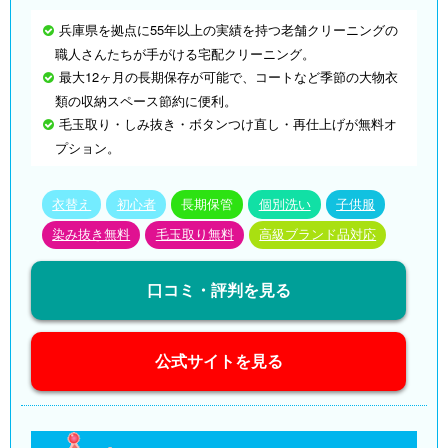
兵庫県を拠点に55年以上の実績を持つ老舗クリーニングの
職人さんたちが手がける宅配クリーニング。
最大12ヶ月の長期保存が可能で、コートなど季節の大物衣
類の収納スペース節約に便利。
毛玉取り・しみ抜き・ボタンつけ直し・再仕上げが無料オ
プション。
衣替え
初心者
長期保管
個別洗い
子供服
染み抜き無料
毛玉取り無料
高級ブランド品対応
口コミ・評判を見る
公式サイトを見る