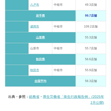
八戸市
中核市
49.3店舗
岩手県
99.7店舗
盛岡市
中核市
109.2店舗
山形県
55.3店舗
山形市
中核市
55.7店舗
秋田県
56.6店舗
秋田市
中核市
55.9店舗
全国平均
56.3店舗
出典・参照：
総務省
・
厚生労働省「衛生行政報告例」(2025年
2月公開)