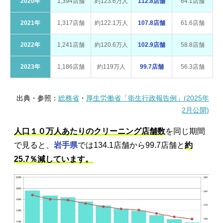
2020年
1,394店舗
約123.6万人
112.8店舗
64.1店舗
2021年
1,317店舗
約122.1万人
107.8店舗
61.6店舗
2022年
1,241店舗
約120.6万人
102.9店舗
58.8店舗
2023年
1,186店舗
約119万人
99.7店舗
56.3店舗
出典・参照：
総務省
・
厚生労働省「衛生行政報告例」(2025年
2月公開)
人口１０万人あたりのクリーニング店舗数
を同じ期間
で見ると、
岩手県
では134.1店舗から99.7店舗と
約
25.7％減しています。