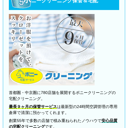
ニークリーニング保管＆宅配
首都圏・中京圏に780店舗を展開するポニークリーニングの
宅配クリーニング。
最長９ヶ月の保管サービス
は最新型の24時間空調管理の専用
倉庫で清潔に預かってくれます。
創業55年で多数の店舗で積み重ねられたノウハウで
安心品質
の宅配クリーニング
です。