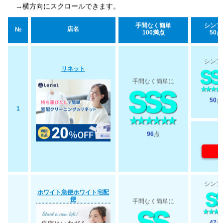
→横方向にスクロールできます。
手間なく簡単
シンプ
店名
№
100満点
50点
シンプ
リネット
手間なく簡単に
50
点
1
96
点
シンプ
ホワイト急便ホワイト宅配
便
手間なく簡単に