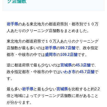
グ店舗数
岩手県
のある東北地方の都道府県別・都市別で１０万
人あたりのクリーニング店舗数をまとめました。
東北地方の都道府県で１０万人あたりのクリーニング
店舗数が最も多いのは
岩手県
の
99.7店舗
で、政令指定
都市・中核市の中では
盛岡市
の
109.2店舗
です。
逆に都道府県で最も少ないのは
宮城県
の
45.3店舗
で、
政令指定都市・中核市の中では
いわき市
の
45.7店舗
で
す。
最も多い
岩手県
と最も少ない
宮城県
を比較すると約2.2
倍と地域によってクリーニング店舗数に差があること
が分かります。