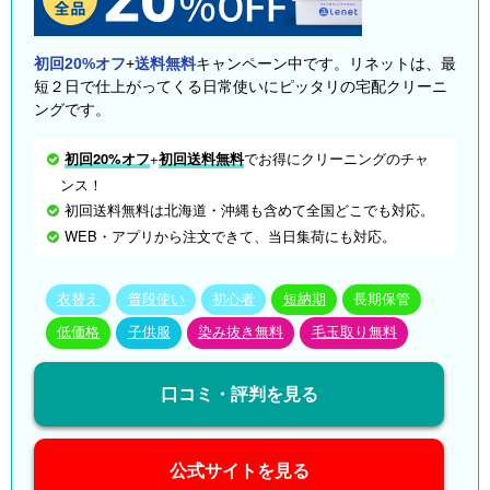
初回20%オフ
+
送料無料
キャンペーン中です。リネットは、最
短２日で仕上がってくる日常使いにピッタリの宅配クリーニ
ングです。
初回20%オフ
+
初回送料無料
でお得にクリーニングのチャ
ンス！
初回送料無料は北海道・沖縄も含めて全国どこでも対応。
WEB・アプリから注文できて、当日集荷にも対応。
衣替え
普段使い
初心者
短納期
長期保管
低価格
子供服
染み抜き無料
毛玉取り無料
口コミ・評判を見る
公式サイトを見る