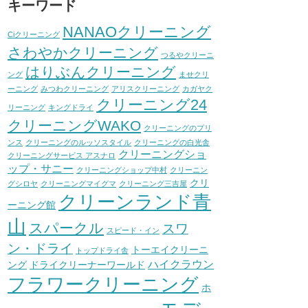
キーワード
NANAOクリーニング
Ciクリーニング
さわやかクリーニング
つるやクリーニ
はりぶんクリーニング
ング
ませクリ
ーニング
みつわクリーニング
アリスクリーニング
カガヤク
クリーニング24
リーニング
キングドライ
クリーニングWAKO
クリーニングのプリ
ンス
クリーニングのルッソスタイル
クリーニングの白光舎
クリーニングショ
クリーニングサービス アスナロ
ップ・サニー
クリーニングショップ中村
クリーニン
クリ
グシロヤ
クリーニングマイグマ
クリーニング三吉屋
クリーンランド青
ーニング館
山
スパークル
スワ
スピード・イン
ン・ドライ
トーエイクリーニ
トップドライ舎
ハイクラウン
ング
ドライクリーナーワールド
フラワークリーニング
ホ