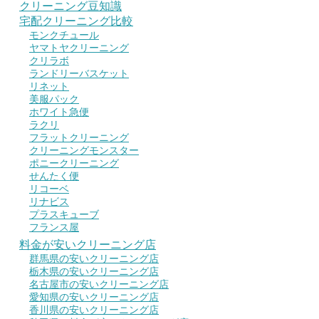
クリーニング豆知識
宅配クリーニング比較
モンクチュール
ヤマトヤクリーニング
クリラボ
ランドリーバスケット
リネット
美服パック
ホワイト急便
ラクリ
フラットクリーニング
クリーニングモンスター
ポニークリーニング
せんたく便
リコーベ
リナビス
プラスキューブ
フランス屋
料金が安いクリーニング店
群馬県の安いクリーニング店
栃木県の安いクリーニング店
名古屋市の安いクリーニング店
愛知県の安いクリーニング店
香川県の安いクリーニング店