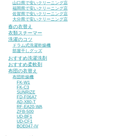
山口県で安いクリーニング店
福岡県で安いクリーニング店
佐賀県で安いクリーニング店
大分県で安いクリーニング店
春の衣替え
衣類スチーマー
洗濯のコツ
ドラム式洗濯乾燥機
部屋干しグッズ
おすすめ洗濯洗剤
おすすめ柔軟剤
布団の衣替え
布団乾燥機
FK-W1
FK-C3
SUNRIZE
FD-F06A7
AD-X80-T
RF-EA20-WA
ZFB-500
UD-BF1
UD-CF1
BOE047-IV