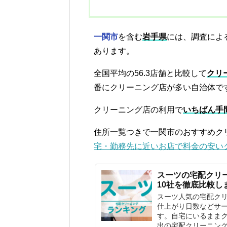
一関市
を含む
岩手県
には、調査によ
あります。
全国平均の56.3店舗と比較して
クリ
番にクリーニング店が多い自治体で
クリーニング店の利用で
いちばん手
住所一覧つきで一関市のおすすめク
宅・勤務先に近いお店で料金の安い
スーツの宅配クリ
10社を徹底比較し
スーツ人気の宅配ク
仕上がり日数などサー
す。自宅にいるまま
出の宅配クリーニン