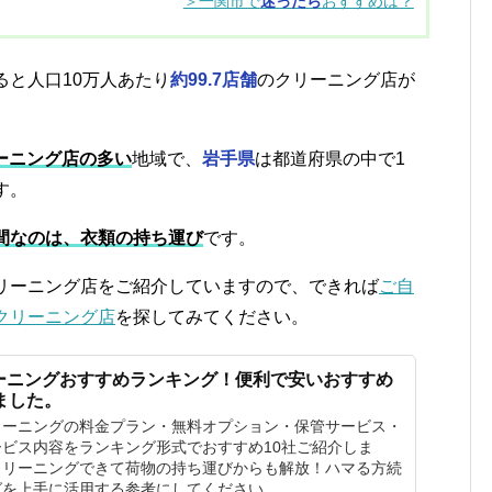
＞一関市で
迷ったら
おすすめは？
ると人口10万人あたり
約99.7店舗
のクリーニング店が
ーニング店の多い
地域で、
岩手県
は都道府県の中で1
す。
間なのは、衣類の持ち運び
です。
リーニング店をご紹介していますので、できれば
ご自
クリーニング店
を探してみてください。
ーニングおすすめランキング！便利で安いおすすめ
ました。
リーニングの料金プラン・無料オプション・保管サービス・
ビス内容をランキング形式でおすすめ10社ご紹介しま
クリーニングできて荷物の持ち運びからも解放！ハマる方続
グを上手に活用する参考にしてください。