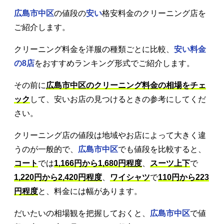
広島市中区
の値段の
安い
格安料金のクリーニング店を
ご紹介します。
クリーニング料金を洋服の種類ごとに比較、
安い料金
の8店
をおすすめランキング形式でご紹介します。
その前に
広島市中区のクリーニング料金の相場をチェ
ック
して、安いお店の見つけるときの参考にしてくだ
さい。
クリーニング店の値段は地域やお店によって大きく違
うのが一般的で、
広島市中区
でも値段を比較すると、
コート
では
1,166円から1,680円程度
、
スーツ上下
で
1,220円から2,420円程度
、
ワイシャツ
で
110円から223
円程度
と、料金には幅があります。
だいたいの相場観を把握しておくと、
広島市中区
で値