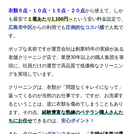
衣類５点・１０点・１５点・２０点
から使えて、しか
も最安で
１着あたり1,166円～
という安い料金設定で、
広島市中区
からの利用でも
圧倒的なコスパ感
で人気で
す。
ポップな名前ですが運営会社は創業65年の実績がある
老舗クリーニング店で、業歴30年以上の職人集団を筆
頭に、社員だけの運営で高品質で低価格なクリーニン
グを実現しています。
クリーニングは、衣類が「問題なくキレイになって」
返ってくるのが当然のお仕事です。ですが、お洗濯す
るということは、逆に衣類を傷めてしまうこともあり
ます。その点、
経験豊富な熟練のベテラン職人さんた
ちにお任せ
できるのは、
安心ポイント
！
また、
クリーニングモンスター
は、「
主婦が本気で選