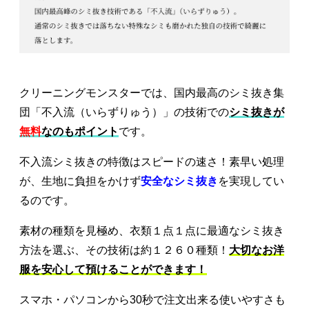
クリーニングモンスターでは、国内最高のシミ抜き集
団「不入流（いらずりゅう）」の技術での
シミ抜きが
無料
なのもポイント
です。
不入流シミ抜きの特徴はスピードの速さ！素早い処理
が、生地に負担をかけず
安全なシミ抜き
を実現してい
るのです。
素材の種類を見極め、衣類１点１点に最適なシミ抜き
方法を選ぶ、その技術は約１２６０種類！
大切なお洋
服を安心して預けることができます！
スマホ・パソコンから30秒で注文出来る使いやすさも