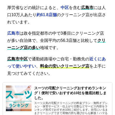
厚労省などの統計によると、
中区
を含む
広島市
には人
口10万人あたり
約61.8店舗
のクリーニング店が出店さ
れています。
広島市
は政令指定都市の中で3番目にクリーニング店
が多い自治体で、全国平均の56.3店舗と比較して
クリ
ーニング店の多い
地域です。
広島市中区
で通勤経路場やご自宅・勤務先の
近くにあ
って使いやすい
、
料金の安いクリーニング店
を上手に
見つけてみてください。
スーツの宅配クリーニングおすすめランキン
グ！便利で安いおすすめ10社を徹底比較しま
した。
スーツ人気の宅配クリーニングの料金プラン・無料オプシ
ョン・保管サービス・仕上がり日数などサービス内容をラ
ンキング形式でおすすめ10社ご紹介します。自宅にいるま
まクリーニングできて荷物の持ち運びからも解放！ハマる