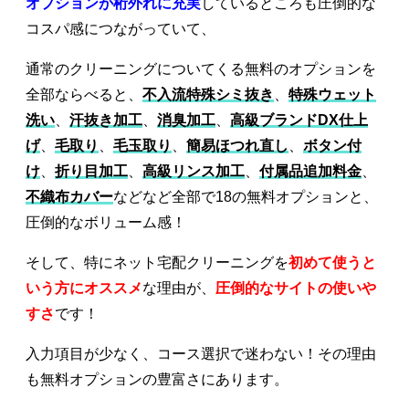
オプションが桁外れに充実
しているところも圧倒的な
コスパ感につながっていて、
通常のクリーニングについてくる無料のオプションを
全部ならべると、
不入流特殊シミ抜き
、
特殊ウェット
洗い
、
汗抜き加工
、
消臭加工
、
高級ブランドDX仕上
げ
、
毛取り
、
毛玉取り
、
簡易ほつれ直し
、
ボタン付
け
、
折り目加工
、
高級リンス加工
、
付属品追加料金
、
不織布カバー
などなど全部で18の無料オプションと、
圧倒的なボリューム感！
そして、特にネット宅配クリーニングを
初めて使うと
いう方にオススメ
な理由が、
圧倒的なサイトの使いや
すさ
です！
入力項目が少なく、コース選択で迷わない！その理由
も無料オプションの豊富さにあります。