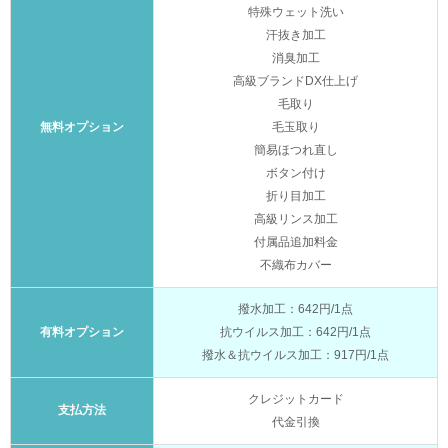
特殊ウェット洗い
汗抜き加工
消臭加工
高級ブランドDX仕上げ
毛取り
無料オプション
毛玉取り
簡易ほつれ直し
ボタン付け
折り目加工
高級リンス加工
付属品追加料金
不織布カバー
撥水加工：642円/1点
有料オプション
抗ウイルス加工：642円/1点
撥水＆抗ウイルス加工：917円/1点
クレジットカード
支払方法
代金引換