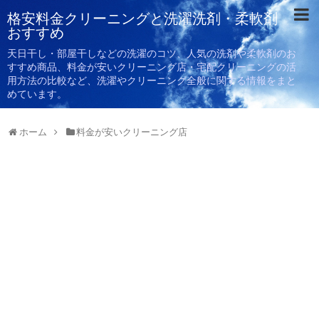
格安料金クリーニングと洗濯洗剤・柔軟剤
おすすめ
天日干し・部屋干しなどの洗濯のコツ、人気の洗剤や柔軟剤のお
すすめ商品、料金が安いクリーニング店・宅配クリーニングの活
用方法の比較など、洗濯やクリーニング全般に関する情報をまと
めています。
ホーム
料金が安いクリーニング店