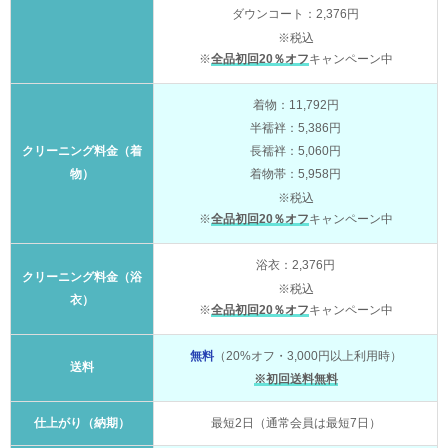
ダウンコート：2,376円
※税込
※
全品初回20％オフ
キャンペーン中
着物：11,792円
半襦袢：5,386円
クリーニング料金（着
長襦袢：5,060円
物）
着物帯：5,958円
※税込
※
全品初回20％オフ
キャンペーン中
浴衣：2,376円
クリーニング料金（浴
※税込
衣）
※
全品初回20％オフ
キャンペーン中
無料
（20%オフ・3,000円以上利用時）
送料
※初回送料無料
仕上がり（納期）
最短2日（通常会員は最短7日）