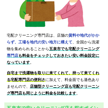
宅配クリーニング専門店は、店舗の
賃料や地代がかか
らず、工場を地代の安い地方に構えて
、全国から洗濯
物を集められることから
五泉市でも宅配クリーニング
専門店
も料金をチェックしておきたい安い料金設定に
なっています
。
自宅まで洗濯物を取りに来てくれて、持って来てくれ
る宅配専門店の便利さ
に加えて、料金面でも遜色あり
ませんので、
店舗型クリーニング店も宅配クリーニン
グ専門店も同じように料金を比較します
。