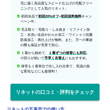
宅に届く高品質なスピード仕上げの宅配クリー
ニングとして人気のリネット。
初回全品で
初回20%オフ
+
初回送料無料
キャン
ペーン中。
毛玉取り・毛取り・しみ抜き・リファイン加
工・水洗い全品やわらか加工・ワイシャツ抗菌
防臭加工・再仕上げが無料。また、万一の事故
の際も保証が充実で安心。
１着から頼めて、
１着ずつの保管にも対応
。
小回りが効いて
手早く衣替え
にもおすすめ。
保管も１着単位で出し入れ出来て、気温の急
な変化などにも超便利！
リネットの口コミ・評判をチェック
リネットの五泉市での使い方