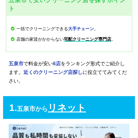
五泉市で安いクリーニング店を探すポイン
ト
一括でクリーニングできる
。
大手チェーン
店舗の家賃がかからない
。
宅配クリーニング専門店
五泉市
で料金が安い
6店
をランキング形式でご紹介し
ます。
近くのクリーニング店探し
に役立ててみてくだ
さい。
1.
リネット
五泉市から