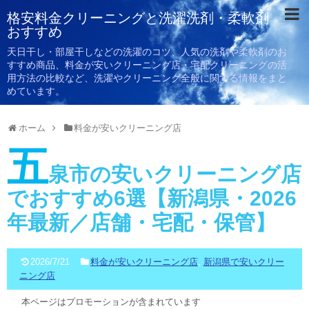
格安料金クリーニングと洗濯洗剤・柔軟剤
おすすめ
天日干し・部屋干しなどの洗濯のコツ、人気の洗剤や柔軟剤のお
すすめ商品、料金が安いクリーニング店・宅配クリーニングの活
用方法の比較など、洗濯やクリーニング全般に関する情報をまと
めています。
ホーム
料金が安いクリーニング店
五
泉市の安いクリーニング店
でおすすめ6選【新潟県・2026
年最新／店舗・宅配・保管】
2026/7/21
料金が安いクリーニング店
,
新潟県で安いクリー
ニング店
本ページはプロモーションが含まれています