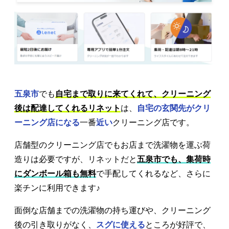
五泉市
でも
自宅まで取りに来てくれて、クリーニング
後は配達してくれるリネット
は、
自宅の玄関先がクリ
ーニング店になる
一番
近い
クリーニング店です。
店舗型のクリーニング店でもお店まで洗濯物を運ぶ荷
造りは必要ですが、リネットだと
五泉市でも、集荷時
にダンボール箱も無料
で手配してくれるなど、さらに
楽チンに利用できます♪
面倒な店舗までの洗濯物の持ち運びや、クリーニング
後の引き取りがなく、
スグに使える
ところが好評で、