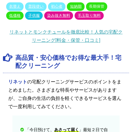
衣替え
普段使い
初心者
短納期
長期保管
低価格
子供服
染み抜き無料
毛玉取り無料
リネットとモンクチュールを徹底比較！人気の宅配ク
リーニング[料金・保管・口コミ]
高品質・安心価格でお得な最大手！宅
配クリーニング
リネット
の宅配クリーニングサービスのポイントをま
とめました。さまざまな特長やサービスがあります
が、ご自身の生活の負担を軽くできるサービスを選ん
で一度利用してみてください。
「今日預けて、
あさって届く
」最短２日で自