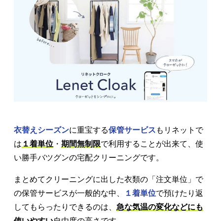
衣替えシーズン
に重宝する
保管サービス
もリネットで
は
１着単位
・
期間無制限
で利用することが出来て、使
い勝手バツグンの宅配クリーニングです。
まとめてクリーニングに出した衣類の「注文単位」で
の保管サービスが一般的な中、
１着単位
で預けたり返
してもらったりできるのは、
急な気温の変化などにも
使いやすい
自由度の高さです。