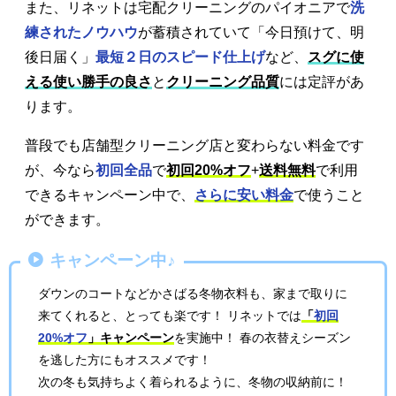
また、リネットは宅配クリーニングのパイオニアで
洗
練されたノウハウ
が蓄積されていて「今日預けて、明
後日届く」
最短２日のスピード仕上げ
など、
スグに使
える使い勝手の良さ
と
クリーニング品質
には定評があ
ります。
普段でも店舗型クリーニング店と変わらない料金です
が、今なら
初回全品
で
初回20%オフ
+
送料無料
で利用
できるキャンペーン中で、
さらに安い料金
で使うこと
ができます。
キャンペーン中♪
ダウンのコートなどかさばる冬物衣料も、家まで取りに
来てくれると、とっても楽です！ リネットでは
「
初回
20%オフ
」キャンペーン
を実施中！ 春の衣替えシーズン
を逃した方にもオススメです！
次の冬も気持ちよく着られるように、冬物の収納前に！