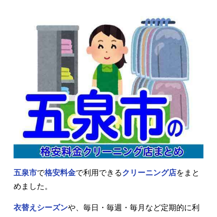
五泉市
で
格安料金
で利用できる
クリーニング店
をまと
めました。
衣替えシーズン
や、毎日・毎週・毎月など定期的に利