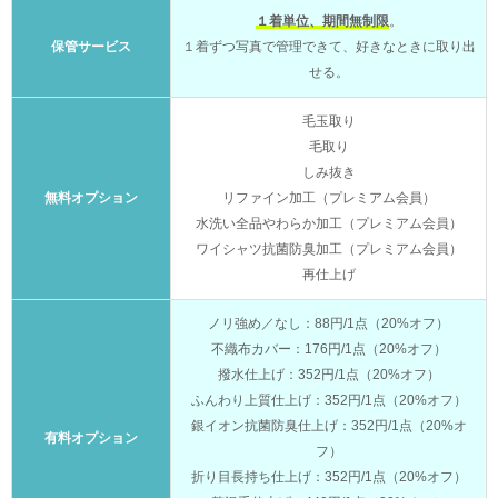
１着単位、期間無制限
。
保管サービス
１着ずつ写真で管理できて、好きなときに取り出
せる。
毛玉取り
毛取り
しみ抜き
無料オプション
リファイン加工（プレミアム会員）
水洗い全品やわらか加工（プレミアム会員）
ワイシャツ抗菌防臭加工（プレミアム会員）
再仕上げ
ノリ強め／なし：88円/1点（20%オフ）
不織布カバー：176円/1点（20%オフ）
撥水仕上げ：352円/1点（20%オフ）
ふんわり上質仕上げ：352円/1点（20%オフ）
銀イオン抗菌防臭仕上げ：352円/1点（20%オ
有料オプション
フ）
折り目長持ち仕上げ：352円/1点（20%オフ）