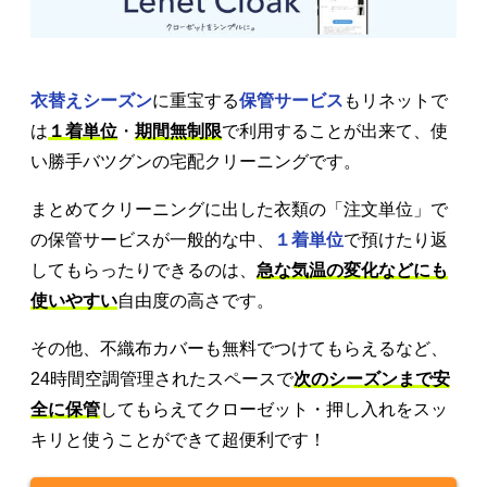
衣替えシーズン
に重宝する
保管サービス
もリネットで
は
１着単位
・
期間無制限
で利用することが出来て、使
い勝手バツグンの宅配クリーニングです。
まとめてクリーニングに出した衣類の「注文単位」で
の保管サービスが一般的な中、
１着単位
で預けたり返
してもらったりできるのは、
急な気温の変化などにも
使いやすい
自由度の高さです。
その他、不織布カバーも無料でつけてもらえるなど、
24時間空調管理されたスペースで
次のシーズンまで安
全に保管
してもらえてクローゼット・押し入れをスッ
キリと使うことができて超便利です！