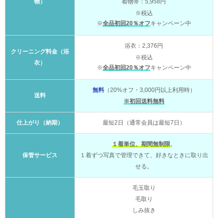
物）
着物帯：5,958円
※税込
※
全品初回20％オフ
キャンペーン中
浴衣：2,376円
クリーニング料金（浴
※税込
衣）
※
全品初回20％オフ
キャンペーン中
無料
（20%オフ・3,000円以上利用時）
送料
※初回送料無料
仕上がり（納期）
最短2日（通常会員は最短7日）
１着単位、期間無制限
。
保管サービス
１着ずつ写真で管理できて、好きなときに取り出
せる。
毛玉取り
毛取り
しみ抜き