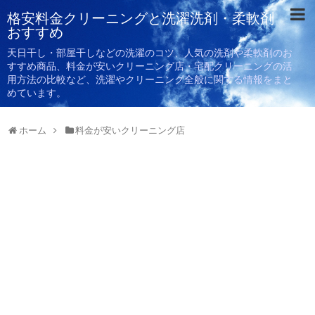
格安料金クリーニングと洗濯洗剤・柔軟剤
おすすめ
天日干し・部屋干しなどの洗濯のコツ、人気の洗剤や柔軟剤のお
すすめ商品、料金が安いクリーニング店・宅配クリーニングの活
用方法の比較など、洗濯やクリーニング全般に関する情報をまと
めています。
ホーム
料金が安いクリーニング店