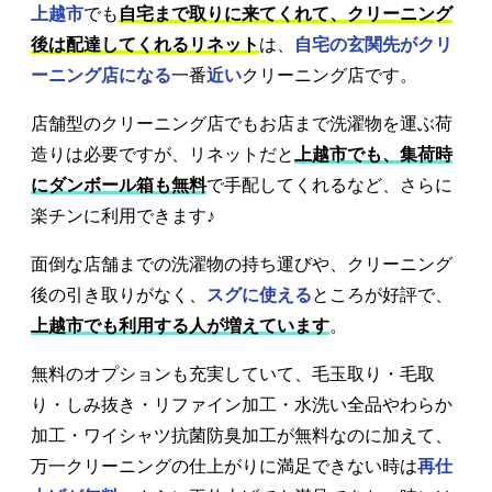
上越市
でも
自宅まで取りに来てくれて、クリーニング
後は配達してくれるリネット
は、
自宅の玄関先がクリ
ーニング店になる
一番
近い
クリーニング店です。
店舗型のクリーニング店でもお店まで洗濯物を運ぶ荷
造りは必要ですが、リネットだと
上越市でも、集荷時
にダンボール箱も無料
で手配してくれるなど、さらに
楽チンに利用できます♪
面倒な店舗までの洗濯物の持ち運びや、クリーニング
後の引き取りがなく、
スグに使える
ところが好評で、
上越市でも利用する人が増えています
。
無料のオプションも充実していて、毛玉取り・毛取
り・しみ抜き・リファイン加工・水洗い全品やわらか
加工・ワイシャツ抗菌防臭加工が無料なのに加えて、
万一クリーニングの仕上がりに満足できない時は
再仕