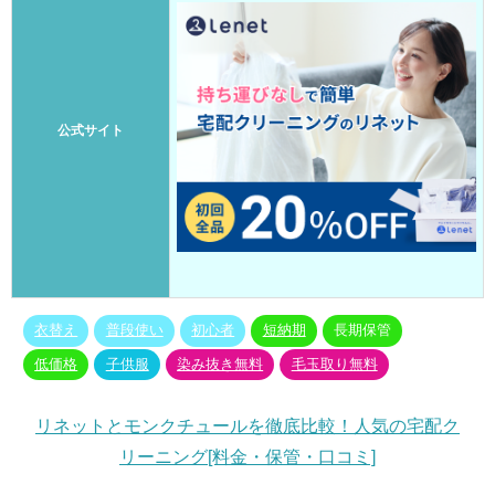
公式サイト
衣替え
普段使い
初心者
短納期
長期保管
低価格
子供服
染み抜き無料
毛玉取り無料
リネットとモンクチュールを徹底比較！人気の宅配ク
リーニング[料金・保管・口コミ]