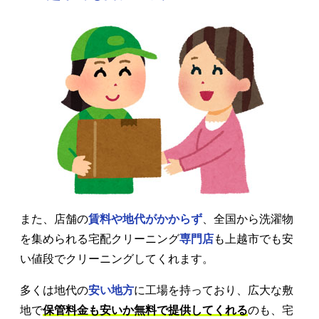
また、店舗の
賃料や地代がかからず
、全国から洗濯物
を集められる宅配クリーニング
専門店
も上越市でも安
い値段でクリーニングしてくれます。
多くは地代の
安い地方
に工場を持っており、広大な敷
地で
保管料金も安いか無料で提供してくれる
のも、宅