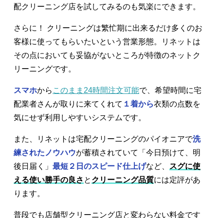
配クリーニング店を試してみるのも気楽にできます。
さらに！ クリーニングは繁忙期に出来るだけ多くのお
客様に使ってもらいたいという営業形態。リネットは
その点においても妥協がないところが特徴のネットク
リーニングです。
スマホ
から
このまま24時間注文可能
で、希望時間に宅
配業者さんが取りに来てくれて
１着から
衣類の点数を
気にせず利用しやすいシステムです。
また、リネットは宅配クリーニングのパイオニアで
洗
練されたノウハウ
が蓄積されていて「今日預けて、明
後日届く」
最短２日のスピード仕上げ
など、
スグに使
える使い勝手の良さ
と
クリーニング品質
には定評があ
ります。
普段でも店舗型クリーニング店と変わらない料金です