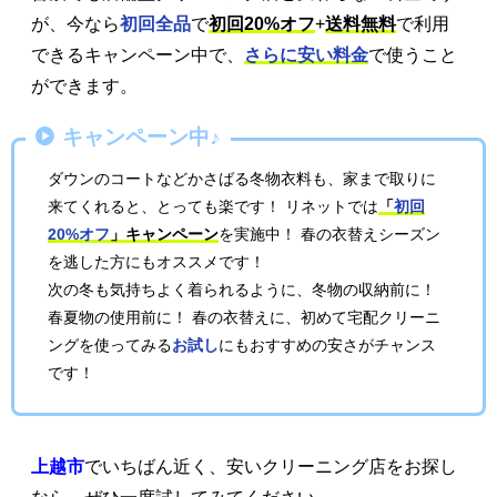
が、今なら
初回全品
で
初回20%オフ
+
送料無料
で利用
できるキャンペーン中で、
さらに安い料金
で使うこと
ができます。
キャンペーン中♪
ダウンのコートなどかさばる冬物衣料も、家まで取りに
来てくれると、とっても楽です！ リネットでは
「
初回
20%オフ
」キャンペーン
を実施中！ 春の衣替えシーズン
を逃した方にもオススメです！
次の冬も気持ちよく着られるように、冬物の収納前に！
春夏物の使用前に！ 春の衣替えに、初めて宅配クリーニ
ングを使ってみる
お試し
にもおすすめの安さがチャンス
です！
上越市
でいちばん近く、安いクリーニング店をお探し