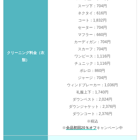
スーツ下：704円
ネクタイ：616円
コート：1,832円
セーター：704円
マフラー：660円
カーディガン：704円
スカーフ：704円
クリーニング料金（衣
ワンピース：1,116円
類）
チュニック：1,116円
ボレロ：860円
ジャージ：704円
ウィンドブレーカー：1,036円
礼服上下：1,740円
ダウンベスト：2,024円
ダウンジャケット：2,376円
ダウンコート：2,376円
※税込
※
全品初回20％オフ
キャンペーン中