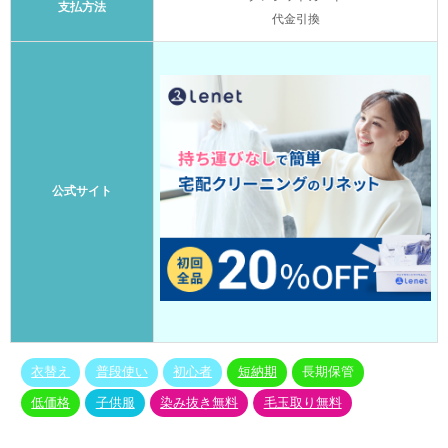
支払方法
代金引換
公式サイト
衣替え
普段使い
初心者
短納期
長期保管
低価格
子供服
染み抜き無料
毛玉取り無料