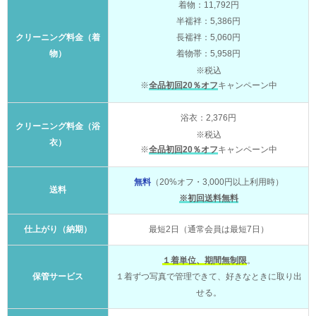
着物：11,792円
半襦袢：5,386円
クリーニング料金（着
長襦袢：5,060円
物）
着物帯：5,958円
※税込
※
全品初回20％オフ
キャンペーン中
浴衣：2,376円
クリーニング料金（浴
※税込
衣）
※
全品初回20％オフ
キャンペーン中
無料
（20%オフ・3,000円以上利用時）
送料
※初回送料無料
仕上がり（納期）
最短2日（通常会員は最短7日）
１着単位、期間無制限
。
保管サービス
１着ずつ写真で管理できて、好きなときに取り出
せる。