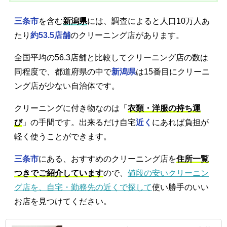
三条市
を含む
新潟県
には、調査によると人口10万人あ
たり
約53.5店舗
のクリーニング店があります。
全国平均の56.3店舗と比較してクリーニング店の数は
同程度で、都道府県の中で
新潟県
は15番目にクリーニ
ング店が少ない自治体です。
クリーニングに付き物なのは「
衣類・洋服の持ち運
び
」の手間です。出来るだけ自宅
近く
にあれば負担が
軽く使うことができます。
三条市
にある、おすすめのクリーニング店を
住所一覧
つきでご紹介しています
ので、
値段の安いクリーニン
グ店を、自宅・勤務先の近くで探して
使い勝手のいい
お店を見つけてください。