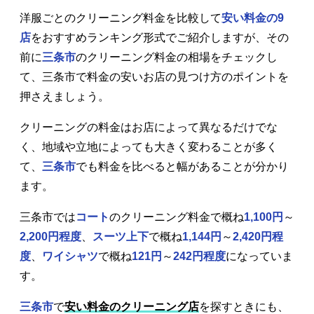
洋服ごとのクリーニング料金を比較して
安い料金の9
店
をおすすめランキング形式でご紹介しますが、その
前に
三条市
のクリーニング料金の相場をチェックし
て、三条市で料金の安いお店の見つけ方のポイントを
押さえましょう。
クリーニングの料金はお店によって異なるだけでな
く、地域や立地によっても大きく変わることが多く
て、
三条市
でも料金を比べると幅があることが分かり
ます。
三条市では
コート
のクリーニング料金で概ね
1,100円
～
2,200円程度
、
スーツ上下
で概ね
1,144円
～
2,420円程
度
、
ワイシャツ
で概ね
121円
～
242円程度
になっていま
す。
三条市
で
安い料金のクリーニング店
を探すときにも、