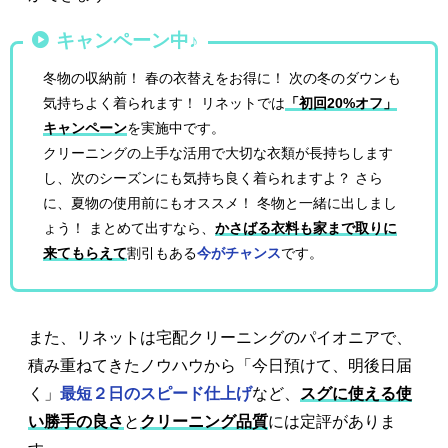
キャンペーン中♪
冬物の収納前！ 春の衣替えをお得に！ 次の冬のダウンも
気持ちよく着られます！ リネットでは
「初回20%オフ」
キャンペーン
を実施中です。
クリーニングの上手な活用で大切な衣類が長持ちします
し、次のシーズンにも気持ち良く着られますよ？ さら
に、夏物の使用前にもオススメ！ 冬物と一緒に出しまし
ょう！ まとめて出すなら、
かさばる衣料も家まで取りに
来てもらえて
割引もある
今がチャンス
です。
また、リネットは宅配クリーニングのパイオニアで、
積み重ねてきたノウハウから「今日預けて、明後日届
く」
最短２日のスピード仕上げ
など、
スグに使える使
い勝手の良さ
と
クリーニング品質
には定評がありま