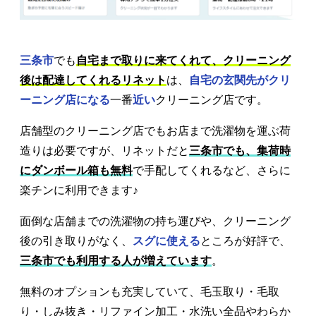
三条市
でも
自宅まで取りに来てくれて、クリーニング
後は配達してくれるリネット
は、
自宅の玄関先がクリ
ーニング店になる
一番
近い
クリーニング店です。
店舗型のクリーニング店でもお店まで洗濯物を運ぶ荷
造りは必要ですが、リネットだと
三条市でも、集荷時
にダンボール箱も無料
で手配してくれるなど、さらに
楽チンに利用できます♪
面倒な店舗までの洗濯物の持ち運びや、クリーニング
後の引き取りがなく、
スグに使える
ところが好評で、
三条市でも利用する人が増えています
。
無料のオプションも充実していて、毛玉取り・毛取
り・しみ抜き・リファイン加工・水洗い全品やわらか