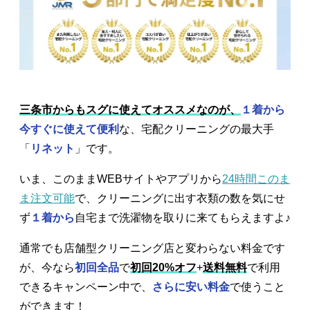
三条市からもスグに使えてオススメなのが、
１着から
今すぐに使えて便利
な、宅配クリーニングの最大手
「
リネット
」です。
いま、このままWEBサイトやアプリから
24時間このま
ま注文可能
で、クリーニングに出す衣類の数を気にせ
ず
１着から
自宅まで洗濯物を取りに来てもらえますよ♪
通常でも店舗型クリーニング店と変わらない料金です
が、今なら
初回全品
で
初回20%オフ
+
送料無料
で利用
できるキャンペーン中で、
さらに安い料金
で使うこと
ができます！