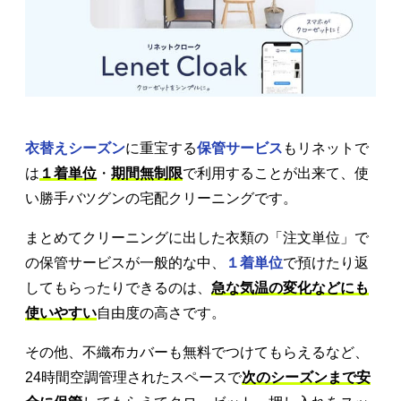
衣替えシーズン
に重宝する
保管サービス
もリネットで
は
１着単位
・
期間無制限
で利用することが出来て、使
い勝手バツグンの宅配クリーニングです。
まとめてクリーニングに出した衣類の「注文単位」で
の保管サービスが一般的な中、
１着単位
で預けたり返
してもらったりできるのは、
急な気温の変化などにも
使いやすい
自由度の高さです。
その他、不織布カバーも無料でつけてもらえるなど、
24時間空調管理されたスペースで
次のシーズンまで安