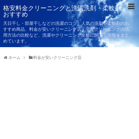
格安料金クリーニングと洗濯洗剤・柔軟剤
おすすめ
天日干し・部屋干しなどの洗濯のコツ、人気の洗剤や柔軟剤のお
すすめ商品、料金が安いクリーニング店・宅配クリーニングの活
用方法の比較など、洗濯やクリーニング全般に関する情報をまと
めています。
ホーム
料金が安いクリーニング店