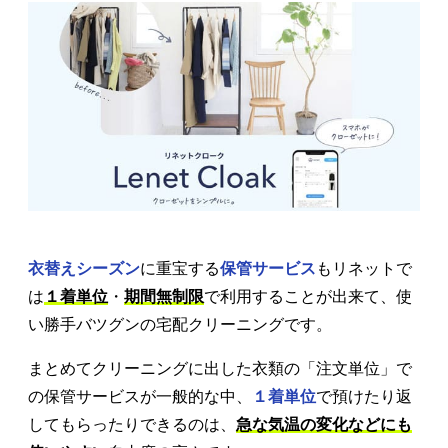
衣替えシーズン
に重宝する
保管サービス
もリネットで
は
１着単位
・
期間無制限
で利用することが出来て、使
い勝手バツグンの宅配クリーニングです。
まとめてクリーニングに出した衣類の「注文単位」で
の保管サービスが一般的な中、
１着単位
で預けたり返
してもらったりできるのは、
急な気温の変化などにも