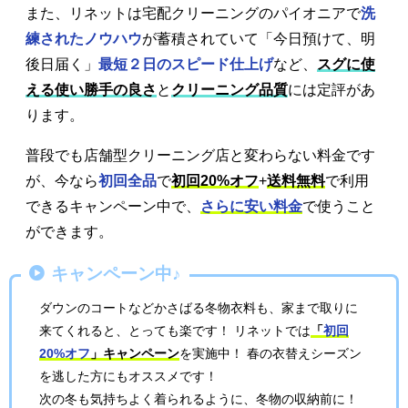
また、リネットは宅配クリーニングのパイオニアで
洗
練されたノウハウ
が蓄積されていて「今日預けて、明
後日届く」
最短２日のスピード仕上げ
など、
スグに使
える使い勝手の良さ
と
クリーニング品質
には定評があ
ります。
普段でも店舗型クリーニング店と変わらない料金です
が、今なら
初回全品
で
初回20%オフ
+
送料無料
で利用
できるキャンペーン中で、
さらに安い料金
で使うこと
ができます。
キャンペーン中♪
ダウンのコートなどかさばる冬物衣料も、家まで取りに
来てくれると、とっても楽です！ リネットでは
「
初回
20%オフ
」キャンペーン
を実施中！ 春の衣替えシーズン
を逃した方にもオススメです！
次の冬も気持ちよく着られるように、冬物の収納前に！