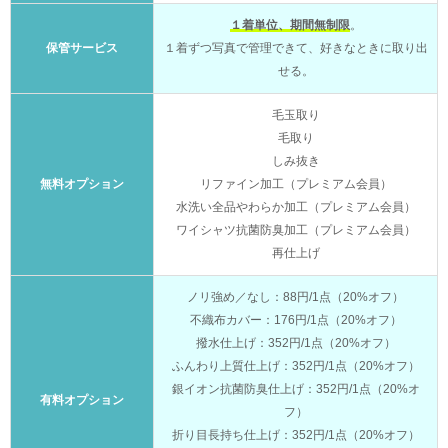
１着単位、期間無制限
。
保管サービス
１着ずつ写真で管理できて、好きなときに取り出
せる。
毛玉取り
毛取り
しみ抜き
無料オプション
リファイン加工（プレミアム会員）
水洗い全品やわらか加工（プレミアム会員）
ワイシャツ抗菌防臭加工（プレミアム会員）
再仕上げ
ノリ強め／なし：88円/1点（20%オフ）
不織布カバー：176円/1点（20%オフ）
撥水仕上げ：352円/1点（20%オフ）
ふんわり上質仕上げ：352円/1点（20%オフ）
銀イオン抗菌防臭仕上げ：352円/1点（20%オ
有料オプション
フ）
折り目長持ち仕上げ：352円/1点（20%オフ）