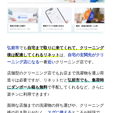
弘前市
でも
自宅まで取りに来てくれて、クリーニング
後は配達してくれるリネット
は、
自宅の玄関先がクリ
ーニング店になる
一番
近い
クリーニング店です。
店舗型のクリーニング店でもお店まで洗濯物を運ぶ荷
造りは必要ですが、リネットだと
弘前市でも、集荷時
にダンボール箱も無料
で手配してくれるなど、さらに
楽チンに利用できます♪
面倒な店舗までの洗濯物の持ち運びや、クリーニング
後の引き取りがなく、
スグに使える
ところが好評で、