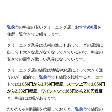
弘前市
の料金の安いクリーニング店、
おすすめ6店
を
住所一覧付きでご紹介します。
クリーニング業界は技術の進歩もあって、どの店舗に
出しても大きな差がなくなってきているので、料金の
安さでの競争が激しい業界になっています。
クリーニング店の値段は地域やお店によって大きく違
うのが一般的で、
弘前市
でも値段を比較すると、
コー
ト
では
1,056円から1,760円程度
、
スーツ上下
で
1,056円
から2,332円程度
、
ワイシャツ
で
165円から230円程度
と、料金には幅があります。
だいたいの相場観を把握しておくと、
弘前市
で値段の