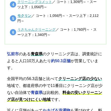
クリーニングコメット
／ コート：1,309円～・スー
ツ上下：1,056円～
モクリン
／ コート：1,056円～・スーツ上下：2,112
円～
うさちゃんクリーニング
／ コート：1,760円～・ス
ーツ上下：1,340円～
弘前市
のある
青森県
のクリーニング店は、調査統計に
よると人口10万人あたり
約50.3店舗
が営業していま
す。
全国平均の56.3店舗と比べて
クリーニング店の少ない
地域で、都道府県の中で11番目にクリーニング店が少
ない自治体で
青森県
は比較的、
料金の安いクリーニン
グ店が見つけにくい地域
です。
近くに店舗があって
かさばる洗濯物
も運びやすく、料