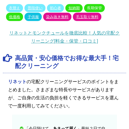
衣替え
普段使い
初心者
短納期
長期保管
低価格
子供服
染み抜き無料
毛玉取り無料
リネットとモンクチュールを徹底比較！人気の宅配ク
リーニング[料金・保管・口コミ]
高品質・安心価格でお得な最大手！宅
配クリーニング
リネット
の宅配クリーニングサービスのポイントをま
とめました。さまざまな特長やサービスがあります
が、ご自身の生活の負担を軽くできるサービスを選ん
で一度利用してみてください。
「今日預けて、
あさって届く
」最短２日で自