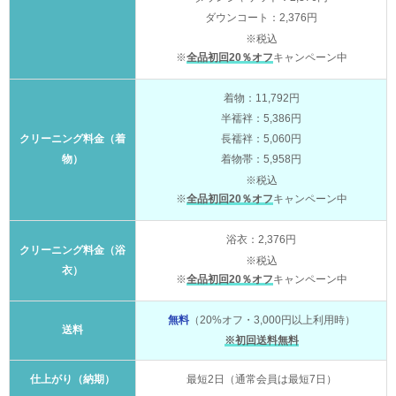
ダウンコート：2,376円
※税込
※
全品初回20％オフ
キャンペーン中
着物：11,792円
半襦袢：5,386円
クリーニング料金（着
長襦袢：5,060円
物）
着物帯：5,958円
※税込
※
全品初回20％オフ
キャンペーン中
浴衣：2,376円
クリーニング料金（浴
※税込
衣）
※
全品初回20％オフ
キャンペーン中
無料
（20%オフ・3,000円以上利用時）
送料
※初回送料無料
仕上がり（納期）
最短2日（通常会員は最短7日）