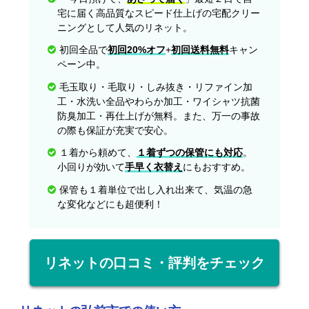
宅に届く高品質なスピード仕上げの宅配クリー
ニングとして人気のリネット。
初回全品で
初回20%オフ
+
初回送料無料
キャン
ペーン中。
毛玉取り・毛取り・しみ抜き・リファイン加
工・水洗い全品やわらか加工・ワイシャツ抗菌
防臭加工・再仕上げが無料。また、万一の事故
の際も保証が充実で安心。
１着から頼めて、
１着ずつの保管にも対応
。
小回りが効いて
手早く衣替え
にもおすすめ。
保管も１着単位で出し入れ出来て、気温の急
な変化などにも超便利！
リネットの口コミ・評判をチェック