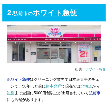
2.
ホワイト急便
弘前市の
出典：
ホワイト急便
ホワイト急便
はクリーニング業界で日本最大手のチェ
ーンで、50年ほど前に
熊本発祥
で現在では
北海道
から
沖縄
まで全国に5000店舗以上が出店されていて
弘前市
にも店舗があります。