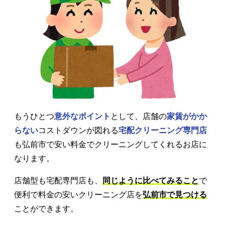
もうひとつ
意外なポイント
として、店舗の
家賃がかか
らない
コストダウンが図れる
宅配クリーニング専門店
も弘前市で安い料金でクリーニングしてくれるお店に
なります。
店舗型も宅配専門店も、
同じように比べてみること
で
便利で料金の安いクリーニング店を
弘前市で見つける
ことができます。