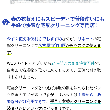
春の衣替えにもスピーディで普段使いにも
手軽で快適な宅配クリーニング専門店！
今すぐ使える便利さでおすすめ
なのが、
リネット
の宅
配クリーニングで
名古屋市守山区
からもスグに使えま
す
。
WEBサイト・アプリから
24時間このまま注文可能
で、
自宅まで洗濯物を取りに来てもらえて、面倒な引き取
りもありません。
宅配クリーニングといえば洋服の数を決められたパッ
ク料金のモノが多いですが、リネットは
１着から、必
要な分だけ利用できて
、
手早く衣替えクリーニングを
済ませたいという方にピッタリ
です。