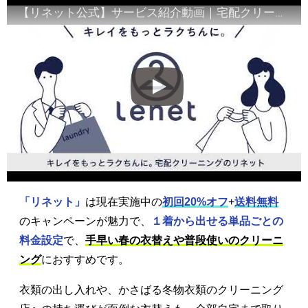
【リネット公式】サービス紹介動画｜宅配クリーニング
「リネット」
は現在実施中の
初回20%オフ
+
送料無料
のキャンペーンが魅力で、
１着から出せる単品ごとの
料金設定
で、
手早い春の衣替えや普段使いのクリーニ
ング
におすすめです。
衣類の出し入れや、かさばる冬物衣類のクリーニング