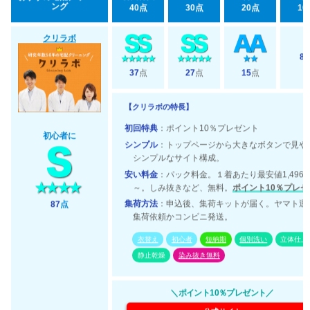
ング
40点
30点
20点
10
クリラボ
8
37
点
27
点
15
点
【クリラボの特長】
初回特典
：ポイント10％プレゼント
初心者に
シンプル
：トップページから大きなボタンで見や
シンプルなサイト構成。
安い料金
：パック料金。１着あたり最安値1,496
～。しみ抜きなど、無料。
ポイント10％プレゼ
集荷方法
：申込後、集荷キットが届く。ヤマト運
87
点
集荷依頼かコンビニ発送。
衣替え
初心者
短納期
個別洗い
立体仕上
静止乾燥
染み抜き無料
＼ポイント10％プレゼント／