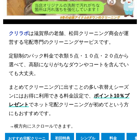
クリラボ
は滋賀県の老舗、松田クリーニング商会が運
営する宅配専門のクリーニングサービスです。
定額制のパック料金で衣類５点・１０点・２０点から
選べて、高額になりがちなダウンやコートを含んでい
ても大丈夫。
まとめてクリーニングに出すことの多い衣替えシーズ
ンにはお得に利用できる料金設定で、
ポイント10％プ
レゼント
でネット宅配クリーニングが初めてという方
にもおすすめです。
→横方向にスクロールできます。
初回特典
シンプル
料金
集
おすすめ宅配クリーニ