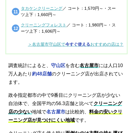
タカケンクリーニング
／ コート：1,570円～・スー
ツ上下：1,660円～
クリーニングフォレスト
／ コート：1,980円～・ス
ーツ上下：1,606円～
＞名古屋市守山区で
今すぐ使える
おすすめの店は？
調査統計によると、
守山区
を含む
名古屋市
には人口10
万人あたり
約48店舗
のクリーニング店が出店されてい
ます。
政令指定都市の中で9番目にクリーニング店が少ない
自治体で、全国平均の56.3店舗と比べて
クリーニング
店の少ない
地域で
名古屋市
は比較的、
料金の安いクリ
ーニング店が見つけにくい地域
です。