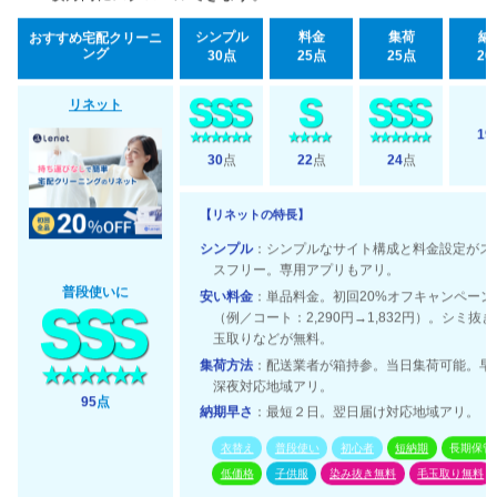
シンプル
料金
集荷
納
おすすめ宅配クリーニ
ング
30点
25点
25点
20
リネット
19
30
点
22
点
24
点
【リネットの特長】
シンプル
：シンプルなサイト構成と料金設定がス
スフリー。専用アプリもアリ。
普段使いに
安い料金
：単品料金。初回20%オフキャンペーン
（例／コート：2,290円→1,832円）。シミ抜
玉取りなどが無料。
集荷方法
：配送業者が箱持参。当日集荷可能。早
深夜対応地域アリ。
95
点
納期早さ
：最短２日。翌日届け対応地域アリ。
衣替え
普段使い
初心者
短納期
長期保管
低価格
子供服
染み抜き無料
毛玉取り無料