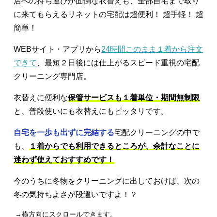
店への持ち運びが面倒な衣替えも、全部自宅まで取り
に来てもらえるリネットの宅配は超便利！ 超手軽！ 超
簡単！
WEBサイト・アプリから
24時間このまま１着から注文
できて
、最短２日後には仕上がるスピード重視の宅配
クリーニング専門店。
衣替えに便利な
保管サービスも１着単位・期間無制限
と、普段使いにも衣替えにもピッタリです。
自宅を一歩も出ずに完結する
宅配クリーニングの中で
も、
１着からでも利用できるところが、余計なことに
迷わず使えておすすめです！
今のうちに冬物をクリーニングに出しておけば、次の
冬の気持ちよさが段違いですよ！？
→横方向にスクロールできます。