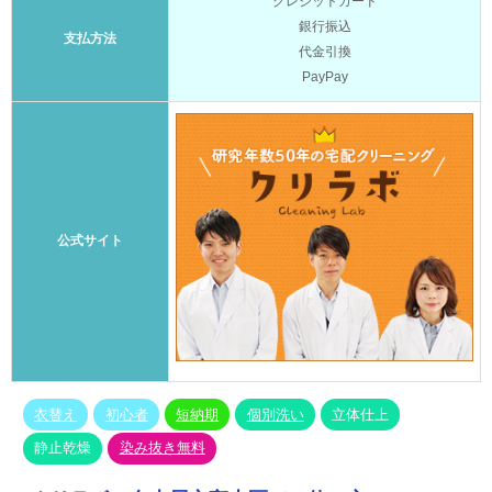
クレジットカード
銀行振込
支払方法
代金引換
PayPay
公式サイト
衣替え
初心者
短納期
個別洗い
立体仕上
静止乾燥
染み抜き無料