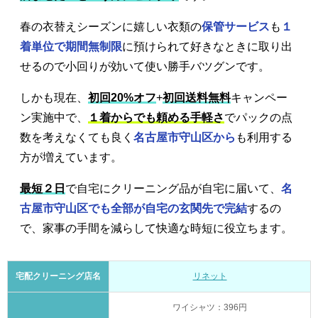
春の衣替えシーズンに嬉しい衣類の
保管サービス
も
１
着単位で期間無制限
に預けられて好きなときに取り出
せるので小回りが効いて使い勝手バツグンです。
しかも現在、
初回20%オフ
+
初回送料無料
キャンペー
ン実施中で、
１着からでも頼める手軽さ
でパックの点
数を考えなくても良く
名古屋市守山区から
も利用する
方が増えています。
最短２日
で自宅にクリーニング品が自宅に届いて、
名
古屋市守山区でも全部が自宅の玄関先で完結
するの
で、家事の手間を減らして快適な時短に役立ちます。
宅配クリーニング店名
リネット
ワイシャツ：396円