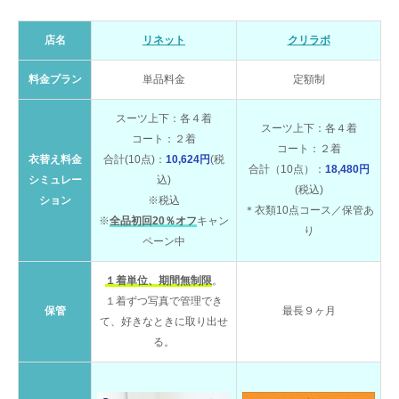
店名
リネット
クリラボ
料金プラン
単品料金
定額制
スーツ上下：各４着
スーツ上下：各４着
コート：２着
コート：２着
衣替え料金
合計(10点)：
10,624円
(税
合計（10点）：
18,480円
シミュレー
込)
(税込)
ション
※税込
＊衣類10点コース／保管あ
※
全品初回20％オフ
キャン
り
ペーン中
１着単位、期間無制限
。
１着ずつ写真で管理でき
保管
最長９ヶ月
て、好きなときに取り出せ
る。