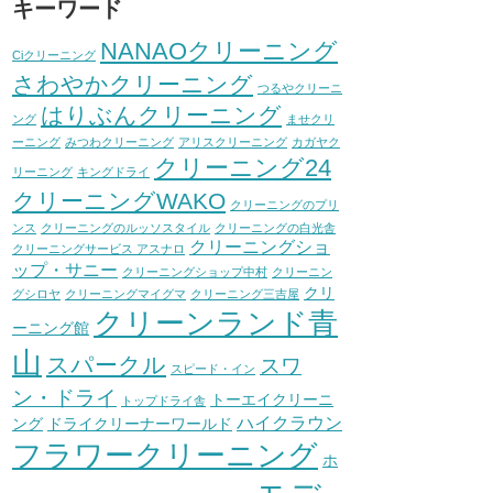
キーワード
NANAOクリーニング
Ciクリーニング
さわやかクリーニング
つるやクリーニ
はりぶんクリーニング
ング
ませクリ
ーニング
みつわクリーニング
アリスクリーニング
カガヤク
クリーニング24
リーニング
キングドライ
クリーニングWAKO
クリーニングのプリ
ンス
クリーニングのルッソスタイル
クリーニングの白光舎
クリーニングショ
クリーニングサービス アスナロ
ップ・サニー
クリーニングショップ中村
クリーニン
クリ
グシロヤ
クリーニングマイグマ
クリーニング三吉屋
クリーンランド青
ーニング館
山
スパークル
スワ
スピード・イン
ン・ドライ
トーエイクリーニ
トップドライ舎
ハイクラウン
ング
ドライクリーナーワールド
フラワークリーニング
ホ