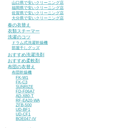
山口県で安いクリーニング店
福岡県で安いクリーニング店
佐賀県で安いクリーニング店
大分県で安いクリーニング店
春の衣替え
衣類スチーマー
洗濯のコツ
ドラム式洗濯乾燥機
部屋干しグッズ
おすすめ洗濯洗剤
おすすめ柔軟剤
布団の衣替え
布団乾燥機
FK-W1
FK-C3
SUNRIZE
FD-F06A7
AD-X80-T
RF-EA20-WA
ZFB-500
UD-BF1
UD-CF1
BOE047-IV