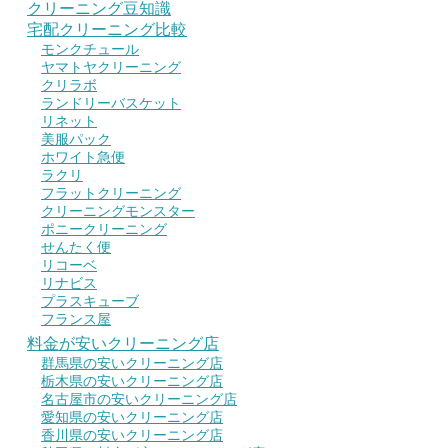
クリーニング豆知識
宅配クリーニング比較
モンクチュール
ヤマトヤクリーニング
クリラボ
ランドリーバスケット
リネット
美服パック
ホワイト急便
ラクリ
フラットクリーニング
クリーニングモンスター
ポニークリーニング
せんたく便
リコーベ
リナビス
プラスキューブ
フランス屋
料金が安いクリーニング店
群馬県の安いクリーニング店
栃木県の安いクリーニング店
名古屋市の安いクリーニング店
愛知県の安いクリーニング店
香川県の安いクリーニング店