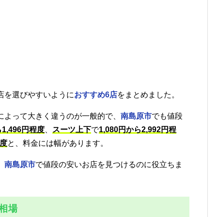
店を選びやすいように
おすすめ6店
をまとめました。
によって大きく違うのが一般的で、
南島原市
でも値段
1,496円程度
、
スーツ上下
で
1,080円から2,992円程
程度
と、料金には幅があります。
、
南島原市
で値段の安いお店を見つけるのに役立ちま
相場