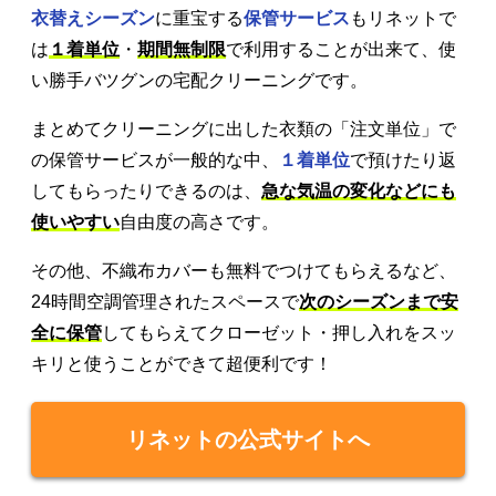
衣替えシーズン
に重宝する
保管サービス
もリネットで
は
１着単位
・
期間無制限
で利用することが出来て、使
い勝手バツグンの宅配クリーニングです。
まとめてクリーニングに出した衣類の「注文単位」で
の保管サービスが一般的な中、
１着単位
で預けたり返
してもらったりできるのは、
急な気温の変化などにも
使いやすい
自由度の高さです。
その他、不織布カバーも無料でつけてもらえるなど、
24時間空調管理されたスペースで
次のシーズンまで安
全に保管
してもらえてクローゼット・押し入れをスッ
キリと使うことができて超便利です！
リネットの公式サイトへ