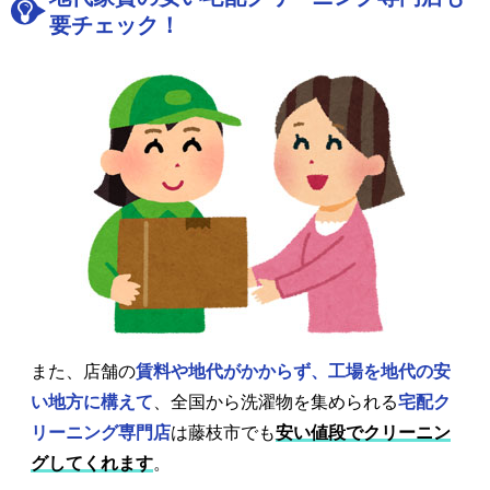
要チェック！
また、店舗の
賃料や地代がかからず、工場を地代の安
い地方に構えて
、全国から洗濯物を集められる
宅配ク
リーニング専門店
は藤枝市でも
安い値段でクリーニン
グしてくれます
。