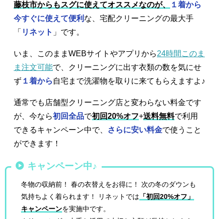
藤枝市からもスグに使えてオススメなのが、
１着から
今すぐに使えて便利
な、宅配クリーニングの最大手
「
リネット
」です。
いま、このままWEBサイトやアプリから
24時間このま
ま注文可能
で、クリーニングに出す衣類の数を気にせ
ず
１着から
自宅まで洗濯物を取りに来てもらえますよ♪
通常でも店舗型クリーニング店と変わらない料金です
が、今なら
初回全品
で
初回20%オフ
+
送料無料
で利用
できるキャンペーン中で、
さらに安い料金
で使うこと
ができます！
キャンペーン中♪
冬物の収納前！ 春の衣替えをお得に！ 次の冬のダウンも
気持ちよく着られます！ リネットでは
「初回20%オフ」
キャンペーン
を実施中です。