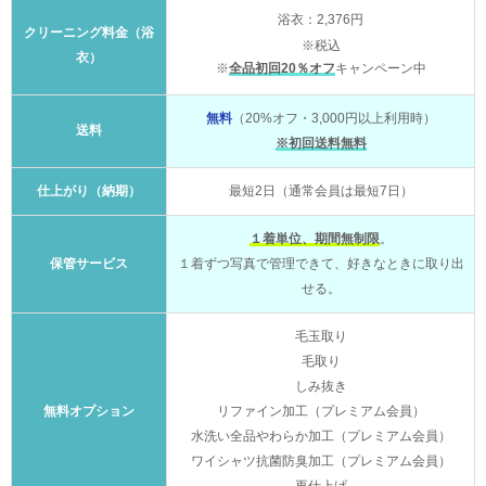
浴衣：2,376円
クリーニング料金（浴
※税込
衣）
※
全品初回20％オフ
キャンペーン中
無料
（20%オフ・3,000円以上利用時）
送料
※初回送料無料
仕上がり（納期）
最短2日（通常会員は最短7日）
１着単位、期間無制限
。
保管サービス
１着ずつ写真で管理できて、好きなときに取り出
せる。
毛玉取り
毛取り
しみ抜き
無料オプション
リファイン加工（プレミアム会員）
水洗い全品やわらか加工（プレミアム会員）
ワイシャツ抗菌防臭加工（プレミアム会員）