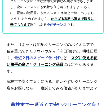
クリーニングの上手な活用で大切な衣類が長持ちします
し、次のシーズンにも気持ち良く着られますよ？ さら
に、夏物の使用前にもオススメ！ 冬物と一緒に出しまし
ょう！ まとめて出すなら、
かさばる衣料も家まで取りに
来てもらえて
割引もある
今がチャンス
です。
また、リネットは宅配クリーニングのパイオニアで、
積み重ねてきたノウハウから「今日預けて、明後日届
く」
最短２日のスピード仕上げ
など、
スグに使える使
い勝手の良さ
と
クリーニング品質
には定評がありま
す。
藤枝市で安くて近くにある、使いやすいクリーニング
店をお探しなら、一度試してみる価値がありますよ？
藤枝市で一番近くて安いクリーニング店！