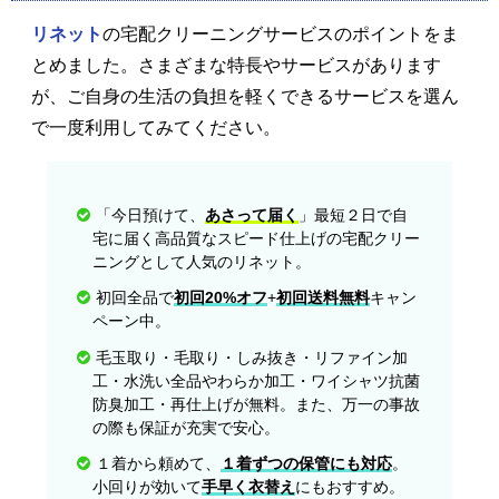
リネット
の宅配クリーニングサービスのポイントをま
とめました。さまざまな特長やサービスがあります
が、ご自身の生活の負担を軽くできるサービスを選ん
で一度利用してみてください。
「今日預けて、
あさって届く
」最短２日で自
宅に届く高品質なスピード仕上げの宅配クリー
ニングとして人気のリネット。
初回全品で
初回20%オフ
+
初回送料無料
キャン
ペーン中。
毛玉取り・毛取り・しみ抜き・リファイン加
工・水洗い全品やわらか加工・ワイシャツ抗菌
防臭加工・再仕上げが無料。また、万一の事故
の際も保証が充実で安心。
１着から頼めて、
１着ずつの保管にも対応
。
小回りが効いて
手早く衣替え
にもおすすめ。