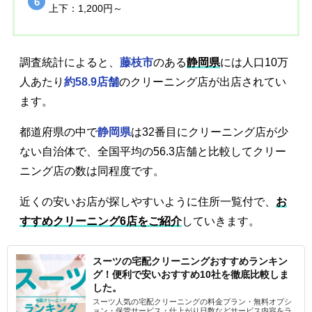
上下：1,200円～
調査統計によると、
藤枝市
のある
静岡県
には人口10万
人あたり
約58.9店舗
のクリーニング店が出店されてい
ます。
都道府県の中で
静岡県
は32番目にクリーニング店が少
ない自治体で、全国平均の56.3店舗と比較してクリー
ニング店の数は同程度です。
近くの安いお店が探しやすいように住所一覧付で、
お
すすめクリーニング6店をご紹介
していきます。
スーツの宅配クリーニングおすすめランキン
グ！便利で安いおすすめ10社を徹底比較しま
した。
スーツ人気の宅配クリーニングの料金プラン・無料オプシ
ョン・保管サービス・仕上がり日数などサービス内容をラ