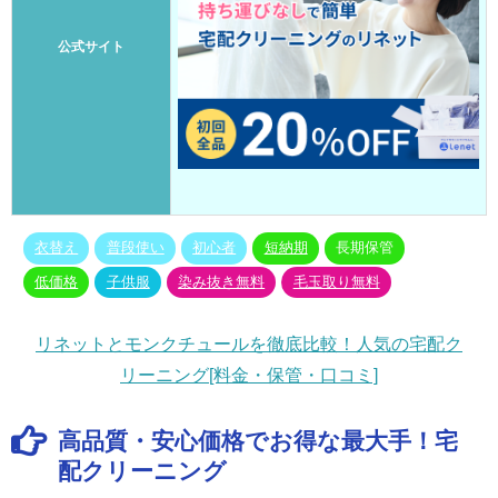
公式サイト
衣替え
普段使い
初心者
短納期
長期保管
低価格
子供服
染み抜き無料
毛玉取り無料
リネットとモンクチュールを徹底比較！人気の宅配ク
リーニング[料金・保管・口コミ]
高品質・安心価格でお得な最大手！宅
配クリーニング