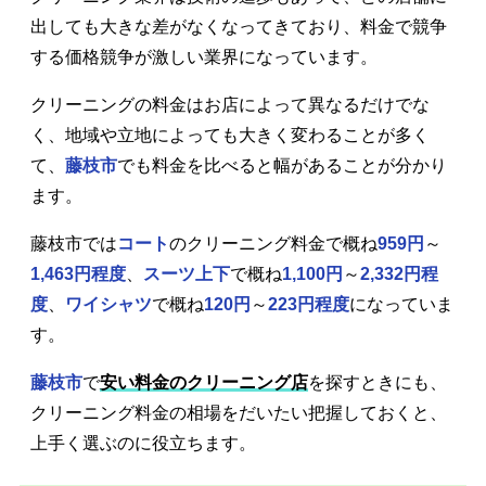
出しても大きな差がなくなってきており、料金で競争
する価格競争が激しい業界になっています。
クリーニングの料金はお店によって異なるだけでな
く、地域や立地によっても大きく変わることが多く
て、
藤枝市
でも料金を比べると幅があることが分かり
ます。
藤枝市では
コート
のクリーニング料金で概ね
959円
～
1,463円程度
、
スーツ上下
で概ね
1,100円
～
2,332円程
度
、
ワイシャツ
で概ね
120円
～
223円程度
になっていま
す。
藤枝市
で
安い料金のクリーニング店
を探すときにも、
クリーニング料金の相場をだいたい把握しておくと、
上手く選ぶのに役立ちます。