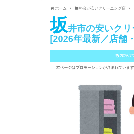
ホーム
料金が安いクリーニング店
坂
井市の安いクリ
[2026年最新／店
2026/7/
本ページはプロモーションが含まれています