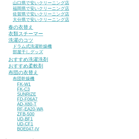
山口県で安いクリーニング店
福岡県で安いクリーニング店
佐賀県で安いクリーニング店
大分県で安いクリーニング店
春の衣替え
衣類スチーマー
洗濯のコツ
ドラム式洗濯乾燥機
部屋干しグッズ
おすすめ洗濯洗剤
おすすめ柔軟剤
布団の衣替え
布団乾燥機
FK-W1
FK-C3
SUNRIZE
FD-F06A7
AD-X80-T
RF-EA20-WA
ZFB-500
UD-BF1
UD-CF1
BOE047-IV