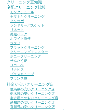
クリーニング豆知識
宅配クリーニング比較
モンクチュール
ヤマトヤクリーニング
クリラボ
ランドリーバスケット
リネット
美服パック
ホワイト急便
ラクリ
フラットクリーニング
クリーニングモンスター
ポニークリーニング
せんたく便
リコーベ
リナビス
プラスキューブ
フランス屋
料金が安いクリーニング店
群馬県の安いクリーニング店
栃木県の安いクリーニング店
名古屋市の安いクリーニング店
愛知県の安いクリーニング店
香川県の安いクリーニング店