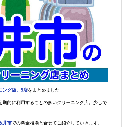
ニング店、5店
をまとめました。
定期的に利用することの多いクリーニング店。少しで
。
坂井市
での料金相場と合せてご紹介していきます。