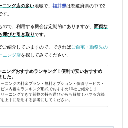
ーニング店の多い
地域で、
福井県
は都道府県の中で2
です。
もので、利用する機会は定期的にありますが、
面倒な
ち運びと引き取り
です。
でご紹介していますので、できれば
ご自宅・勤務先の
ーニング店
を探してみてください。
ーニングおすすめランキング！便利で安いおすすめ
ました。
リーニングの料金プラン・無料オプション・保管サービス・
ビス内容をランキング形式でおすすめ10社ご紹介しま
クリーニングできて荷物の持ち運びからも解放！ハマる方続
グを上手に活用する参考にしてください。