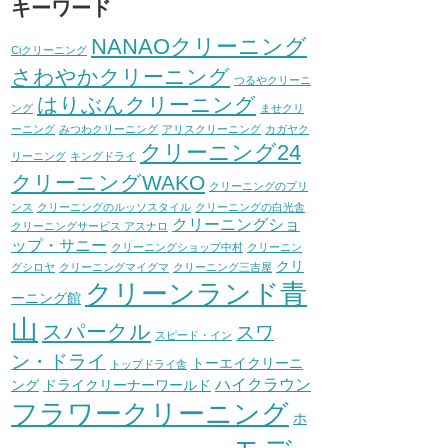
キーワード
NANAOクリーニング
Ciクリーニング
さわやかクリーニング
つるやクリーニ
はりぶんクリーニング
ング
ませクリ
ーニング
みつわクリーニング
アリスクリーニング
カガヤク
クリーニング24
リーニング
キングドライ
クリーニングWAKO
クリーニングのプリ
ンス
クリーニングのルッソスタイル
クリーニングの白光舎
クリーニングショ
クリーニングサービス アスナロ
ップ・サニー
クリーニングショップ中村
クリーニン
クリ
グシロヤ
クリーニングマイグマ
クリーニング三吉屋
クリーンランド青
ーニング館
山
スパークル
スワ
スピード・イン
ン・ドライ
トーエイクリーニ
トップドライ舎
ハイクラウン
ング
ドライクリーナーワールド
フラワークリーニング
ホ