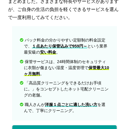
まとめました。さまざまな特長やサービスがあります
が、ご自身の生活の負担を軽くできるサービスを選ん
で一度利用してみてください。
パック料金の分かりやすい定額制の料金設定
で、
１点あたり保管込みで959円～
という業界
最安級の
安い料金
。
保管サービスは、24時間体制のセキュリティ
に衣類が傷まない湿度・温度管理で
保管最大10
ヶ月無料
。
「高品質クリーニングをできるだけお手頃
に。」をコンセプトしたネット宅配クリーニン
グの老舗。
職人さんが
洋服１点ごとに適した洗い方
を選
んで、丁寧にクリーニング。