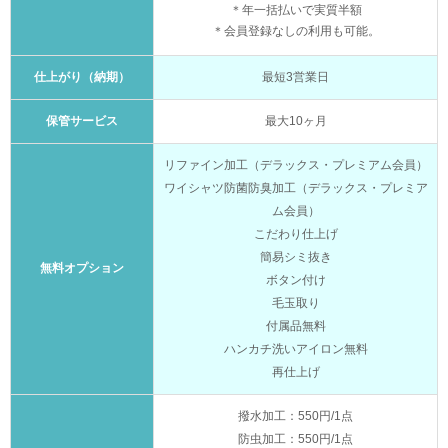
＊年一括払いで実質半額
＊会員登録なしの利用も可能。
仕上がり（納期）
最短3営業日
保管サービス
最大10ヶ月
リファイン加工（デラックス・プレミアム会員）
ワイシャツ防菌防臭加工（デラックス・プレミア
ム会員）
こだわり仕上げ
簡易シミ抜き
無料オプション
ボタン付け
毛玉取り
付属品無料
ハンカチ洗いアイロン無料
再仕上げ
撥水加工：550円/1点
防虫加工：550円/1点