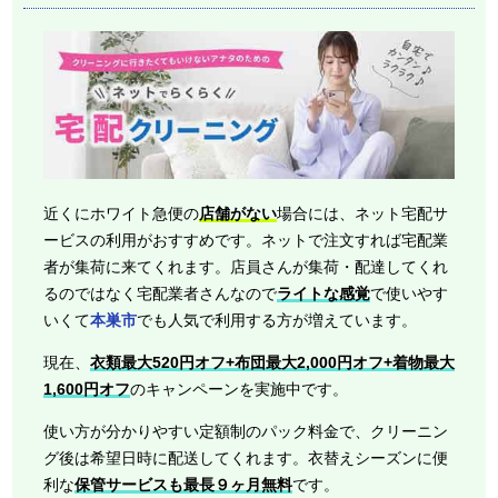
近くにホワイト急便の
店舗がない
場合には、ネット宅配サ
ービスの利用がおすすめです。ネットで注文すれば宅配業
者が集荷に来てくれます。店員さんが集荷・配達してくれ
るのではなく宅配業者さんなので
ライトな感覚
で使いやす
いくて
本巣市
でも人気で利用する方が増えています。
現在、
衣類最大520円オフ+布団最大2,000円オフ+着物最大
1,600円オフ
のキャンペーンを実施中です。
使い方が分かりやすい定額制のパック料金で、クリーニン
グ後は希望日時に配送してくれます。衣替えシーズンに便
利な
保管サービスも最長９ヶ月無料
です。