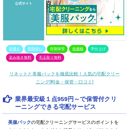
公式サイト
衣替え
普段使い
長期保管
低価格
手仕上げ
染み抜き無料
毛玉取り無料
リネットと美服パックを徹底比較！人気の宅配クリー
ニング[料金・保管・口コミ]
業界最安級１点959円～で保管付クリ
ーニングできる宅配サービス
美服パック
の宅配クリーニングサービスのポイントを