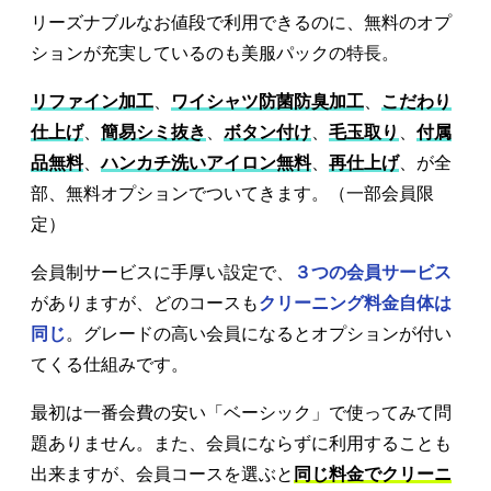
リーズナブルなお値段で利用できるのに、無料のオプ
ションが充実しているのも美服パックの特長。
リファイン加工
、
ワイシャツ防菌防臭加工
、
こだわり
仕上げ
、
簡易シミ抜き
、
ボタン付け
、
毛玉取り
、
付属
品無料
、
ハンカチ洗いアイロン無料
、
再仕上げ
、が全
部、無料オプションでついてきます。（一部会員限
定）
会員制サービスに手厚い設定で、
３つの会員サービス
がありますが、どのコースも
クリーニング料金自体は
同じ
。グレードの高い会員になるとオプションが付い
てくる仕組みです。
最初は一番会費の安い「ベーシック」で使ってみて問
題ありません。また、会員にならずに利用することも
出来ますが、会員コースを選ぶと
同じ料金でクリーニ