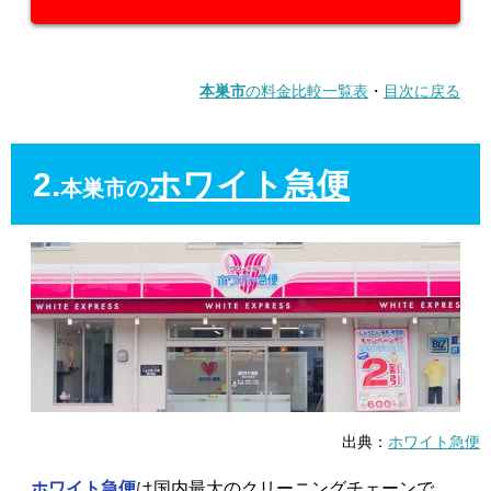
本巣市
の料金比較一覧表
・
目次に戻る
2.
ホワイト急便
本巣市の
出典：
ホワイト急便
ホワイト急便
は国内最大のクリーニングチェーンで、