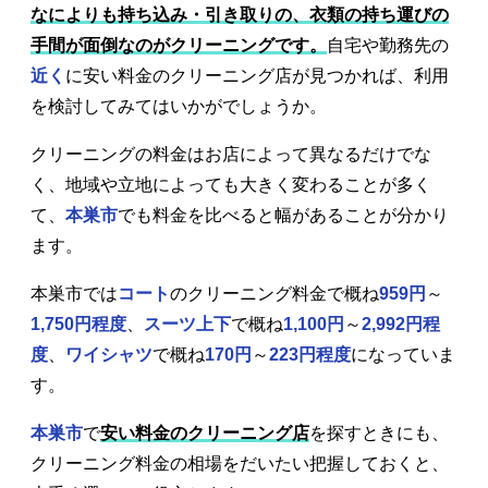
なによりも持ち込み・引き取りの、衣類の持ち運びの
手間が面倒なのがクリーニングです。
自宅や勤務先の
近く
に安い料金のクリーニング店が見つかれば、利用
を検討してみてはいかがでしょうか。
クリーニングの料金はお店によって異なるだけでな
く、地域や立地によっても大きく変わることが多く
て、
本巣市
でも料金を比べると幅があることが分かり
ます。
本巣市では
コート
のクリーニング料金で概ね
959円
～
1,750円程度
、
スーツ上下
で概ね
1,100円
～
2,992円程
度
、
ワイシャツ
で概ね
170円
～
223円程度
になっていま
す。
本巣市
で
安い料金のクリーニング店
を探すときにも、
クリーニング料金の相場をだいたい把握しておくと、