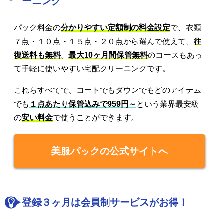
ーニング
パック料金の
分かりやすい定額制の料金設定
で、衣類
７点・１０点・１５点・２０点から選んで使えて、
往
復送料も無料
。
最大10ヶ月間保管無料
のコースもあっ
て手軽に使いやすい宅配クリーニングです。
これらすべてで、コートでもダウンでもどのアイテム
でも
１点あたり保管込みで959円～
という業界最安級
の
安い料金
で使うことができます。
美服パックの公式サイトへ
登録３ヶ月は会員制サービスがお得！