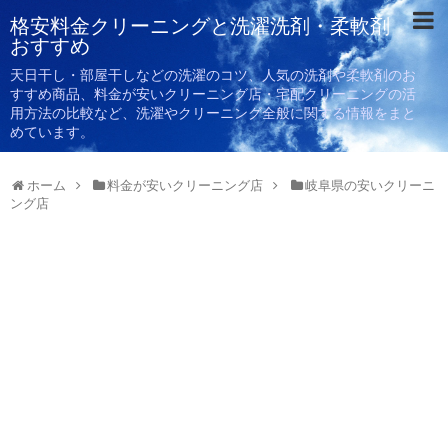
格安料金クリーニングと洗濯洗剤・柔軟剤
おすすめ
天日干し・部屋干しなどの洗濯のコツ、人気の洗剤や柔軟剤のお
すすめ商品、料金が安いクリーニング店・宅配クリーニングの活
用方法の比較など、洗濯やクリーニング全般に関する情報をまと
めています。
ホーム
料金が安いクリーニング店
岐阜県の安いクリーニ
ング店