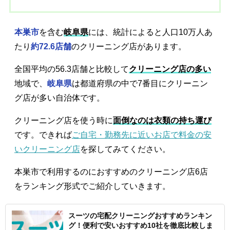
本巣市
を含む
岐阜県
には、統計によると人口10万人あ
たり
約72.6店舗
のクリーニング店があります。
全国平均の56.3店舗と比較して
クリーニング店の多い
地域で、
岐阜県
は都道府県の中で7番目にクリーニン
グ店が多い自治体です。
クリーニング店を使う時に
面倒なのは衣類の持ち運び
です。できれば
ご自宅・勤務先に近いお店で料金の安
いクリーニング店
を探してみてください。
本巣市で利用するのにおすすめのクリーニング店6店
をランキング形式でご紹介していきます。
スーツの宅配クリーニングおすすめランキン
グ！便利で安いおすすめ10社を徹底比較しま