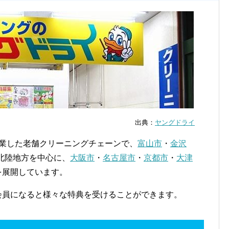
出典：
ヤングドライ
創業した老舗クリーニングチェーンで、
富山市
・
金沢
北陸地方を中心に、
大阪市
・
名古屋市
・
京都市
・
大津
を展開しています。
で会員になると様々な特典を受けることができます。