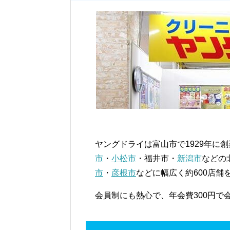
ヤングドライは富山市で1929年に
市
・
小松市
・福井市・
新潟市
などの
市
・
彦根市
などに幅広く約600店舗
会員制にも熱心で、年会費300円