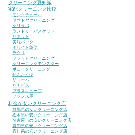
クリーニング豆知識
宅配クリーニング比較
モンクチュール
ヤマトヤクリーニング
クリラボ
ランドリーバスケット
リネット
美服パック
ホワイト急便
ラクリ
フラットクリーニング
クリーニングモンスター
ポニークリーニング
せんたく便
リコーベ
リナビス
プラスキューブ
フランス屋
料金が安いクリーニング店
群馬県の安いクリーニング店
栃木県の安いクリーニング店
名古屋市の安いクリーニング店
愛知県の安いクリーニング店
香川県の安いクリーニング店