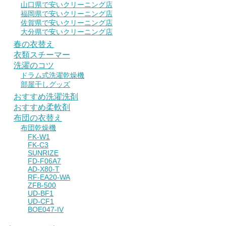
山口県で安いクリーニング店
福岡県で安いクリーニング店
佐賀県で安いクリーニング店
大分県で安いクリーニング店
春の衣替え
衣類スチーマー
洗濯のコツ
ドラム式洗濯乾燥機
部屋干しグッズ
おすすめ洗濯洗剤
おすすめ柔軟剤
布団の衣替え
布団乾燥機
FK-W1
FK-C3
SUNRIZE
FD-F06A7
AD-X80-T
RF-EA20-WA
ZFB-500
UD-BF1
UD-CF1
BOE047-IV