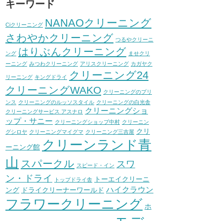
キーワード
NANAOクリーニング
Ciクリーニング
さわやかクリーニング
つるやクリーニ
はりぶんクリーニング
ング
ませクリ
ーニング
みつわクリーニング
アリスクリーニング
カガヤク
クリーニング24
リーニング
キングドライ
クリーニングWAKO
クリーニングのプリ
ンス
クリーニングのルッソスタイル
クリーニングの白光舎
クリーニングショ
クリーニングサービス アスナロ
ップ・サニー
クリーニングショップ中村
クリーニン
クリ
グシロヤ
クリーニングマイグマ
クリーニング三吉屋
クリーンランド青
ーニング館
山
スパークル
スワ
スピード・イン
ン・ドライ
トーエイクリーニ
トップドライ舎
ハイクラウン
ング
ドライクリーナーワールド
フラワークリーニング
ホ