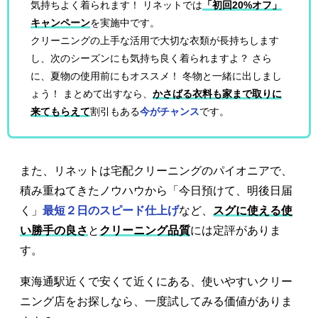
気持ちよく着られます！ リネットでは
「初回20%オフ」
キャンペーン
を実施中です。
クリーニングの上手な活用で大切な衣類が長持ちします
し、次のシーズンにも気持ち良く着られますよ？ さら
に、夏物の使用前にもオススメ！ 冬物と一緒に出しまし
ょう！ まとめて出すなら、
かさばる衣料も家まで取りに
来てもらえて
割引もある
今がチャンス
です。
また、リネットは宅配クリーニングのパイオニアで、
積み重ねてきたノウハウから「今日預けて、明後日届
く」
最短２日のスピード仕上げ
など、
スグに使える使
い勝手の良さ
と
クリーニング品質
には定評がありま
す。
東海通駅近くで安くて近くにある、使いやすいクリー
ニング店をお探しなら、一度試してみる価値がありま