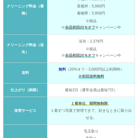
クリーニング料金（着
長襦袢：5,060円
物）
着物帯：5,958円
※税込
※
全品初回20％オフ
キャンペーン中
浴衣：2,376円
クリーニング料金（浴
※税込
衣）
※
全品初回20％オフ
キャンペーン中
無料
（20%オフ・3,000円以上利用時）
送料
※初回送料無料
仕上がり（納期）
最短2日（通常会員は最短7日）
１着単位、期間無制限
。
保管サービス
１着ずつ写真で管理できて、好きなときに取り出
せる。
毛玉取り