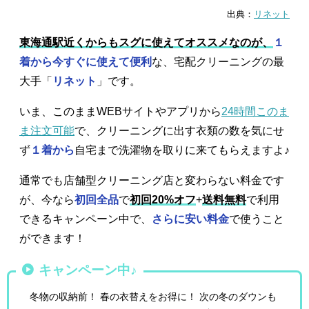
出典：
リネット
東海通駅近くからもスグに使えてオススメなのが、
１
着から今すぐに使えて便利
な、宅配クリーニングの最
大手「
リネット
」です。
いま、このままWEBサイトやアプリから
24時間このま
ま注文可能
で、クリーニングに出す衣類の数を気にせ
ず
１着から
自宅まで洗濯物を取りに来てもらえますよ♪
通常でも店舗型クリーニング店と変わらない料金です
が、今なら
初回全品
で
初回20%オフ
+
送料無料
で利用
できるキャンペーン中で、
さらに安い料金
で使うこと
ができます！
キャンペーン中♪
冬物の収納前！ 春の衣替えをお得に！ 次の冬のダウンも