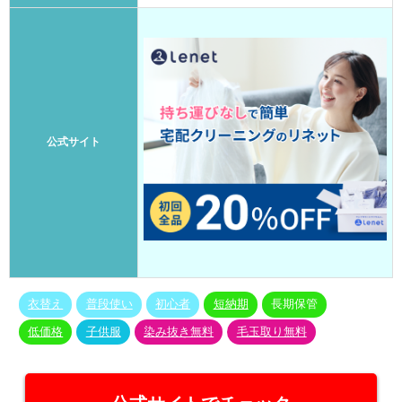
公式サイト
衣替え
普段使い
初心者
短納期
長期保管
低価格
子供服
染み抜き無料
毛玉取り無料