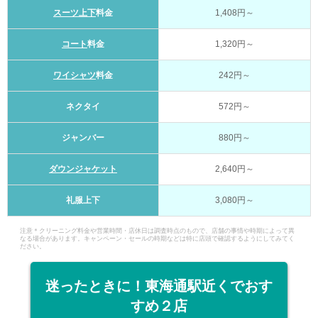
スーツ上下
料金
1,408円～
コート
料金
1,320円～
ワイシャツ
料金
242円～
ネクタイ
572円～
ジャンバー
880円～
ダウンジャケット
2,640円～
礼服上下
3,080円～
注意＊クリーニング料金や営業時間・店休日は調査時点のもので、店舗の事情や時期によって異
なる場合があります。キャンペーン・セールの時期などは特に店頭で確認するようにしてみてく
ださい。
迷ったときに！東海通駅近くでおす
すめ２店