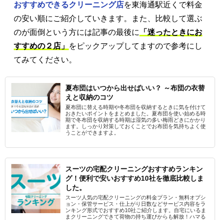
おすすめできるクリーニング店
を東海通駅近くで料金
の安い順にご紹介していきます。また、比較して選ぶ
のが面倒という方には記事の最後に
「迷ったときにお
すすめの２店」
をピックアップしてますので参考にし
てみてください。
夏布団はいつから出せばいい？ ～布団の衣替
えと収納のコツ
夏布団に替える時期や冬布団を収納するときに気を付けて
おきたいポイントをまとめました。夏布団を使い始める時
期で冬布団を収納する時期は湿気の多い梅雨どきにかかり
ます。しっかり対策しておくことでお布団を気持ちよく使
うことができますよ。
スーツの宅配クリーニングおすすめランキン
グ！便利で安いおすすめ10社を徹底比較しま
した。
スーツ人気の宅配クリーニングの料金プラン・無料オプシ
ョン・保管サービス・仕上がり日数などサービス内容をラ
ンキング形式でおすすめ10社ご紹介します。自宅にいるま
まクリーニングできて荷物の持ち運びからも解放！ハマる