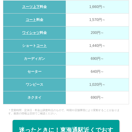
スーツ上下
料金
1,660円～
コート
料金
1,570円～
ワイシャツ
料金
200円～
ショート
コート
1,440円～
カーディガン
690円～
セーター
640円～
ワンピース
1,020円～
ネクタイ
690円～
＊営業時間・定休日・料金は調査時点のもので、時期や店舗事情により変動することがありま
す。最新の情報は店頭でご確認ください。
迷ったときに！東海通駅近くでおす