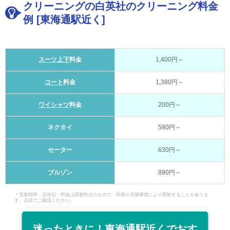
クリーニングの白英社のクリーニング料金
例 [東海通駅近く]
スーツ上下
料金
1,400円～
コート
料金
1,380円～
ワイシャツ
料金
200円～
ネクタイ
580円～
セーター
630円～
ブルゾン
890円～
＊営業時間・定休日・料金は調査時点のもので、時期や店舗事情により変動することがありま
す。店頭でご確認ください。
迷ったときに！東海通駅近くでおす