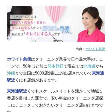
出典：
ホワイト急便
ホワイト急便
はクリーニング業界で日本最大手のチェ
ーンで、50年ほど前に
熊本発祥
で現在では
北海道
から
沖縄
まで全国に5000店舗以上が出店されていて
東海通
駅近く
にも店舗があります。
東海通駅近く
でもスケールメリットを活かして地域１
番店を目指した運営で、安い料金のクリーニング店探
しにチェックしておきたいクリーニング店のひとつで