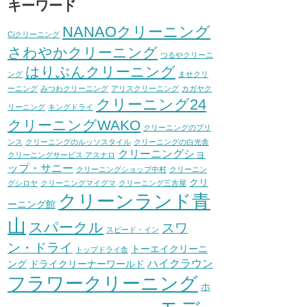
キーワード
NANAOクリーニング
Ciクリーニング
さわやかクリーニング
つるやクリーニ
はりぶんクリーニング
ング
ませクリ
ーニング
みつわクリーニング
アリスクリーニング
カガヤク
クリーニング24
リーニング
キングドライ
クリーニングWAKO
クリーニングのプリ
ンス
クリーニングのルッソスタイル
クリーニングの白光舎
クリーニングショ
クリーニングサービス アスナロ
ップ・サニー
クリーニングショップ中村
クリーニン
クリ
グシロヤ
クリーニングマイグマ
クリーニング三吉屋
クリーンランド青
ーニング館
山
スパークル
スワ
スピード・イン
ン・ドライ
トーエイクリーニ
トップドライ舎
ハイクラウン
ング
ドライクリーナーワールド
フラワークリーニング
ホ