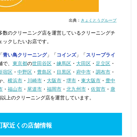
出典：
きょくとうグループ
多数のクリーニング店を運営しているクリーニングチ
ェックしたいお店です。
「
青い鳥クリーニング
」「
コインズ
」「
スリープライ
舗で、
東京都
の
世田谷区
・
練馬区
・
大田区
・
足立区
・
新宿区
・
中野区
・
豊島区
・
目黒区
・
府中市
・
調布市
・
か、
横浜市
・
川崎市
・
大阪市
・
堺市
・
東大阪市
・
豊中
市
・
福山市
・
尾道市
・
福岡市
・
北九州市
・
佐賀市
・
唐
店舗以上のクリーニング店を運営しています。
町駅近くの店舗情報