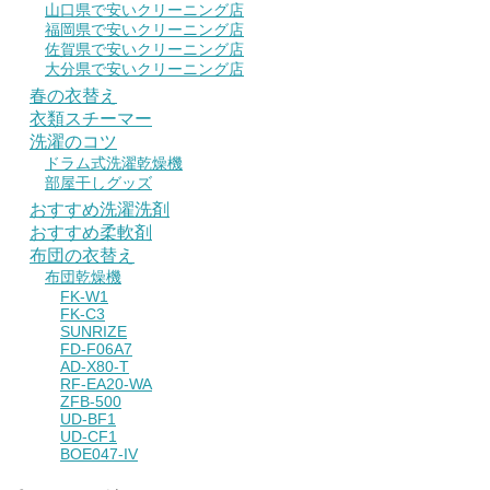
山口県で安いクリーニング店
福岡県で安いクリーニング店
佐賀県で安いクリーニング店
大分県で安いクリーニング店
春の衣替え
衣類スチーマー
洗濯のコツ
ドラム式洗濯乾燥機
部屋干しグッズ
おすすめ洗濯洗剤
おすすめ柔軟剤
布団の衣替え
布団乾燥機
FK-W1
FK-C3
SUNRIZE
FD-F06A7
AD-X80-T
RF-EA20-WA
ZFB-500
UD-BF1
UD-CF1
BOE047-IV