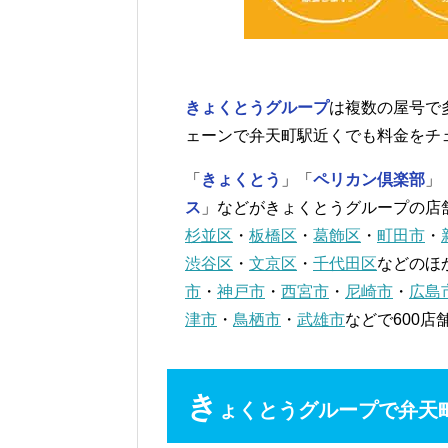
きょくとうグループ
は複数の屋号で
ェーンで弁天町駅近くでも料金をチ
「
きょくとう
」「
ペリカン倶楽部
」
ス
」などがきょくとうグループの店
杉並区
・
板橋区
・
葛飾区
・
町田市
・
渋谷区
・
文京区
・
千代田区
などのほ
市
・
神戸市
・
西宮市
・
尼崎市
・
広島
津市
・
鳥栖市
・
武雄市
などで600
き
ょくとうグループで弁天