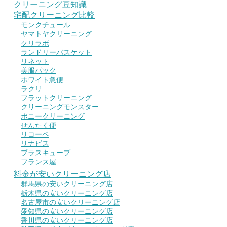
クリーニング豆知識
宅配クリーニング比較
モンクチュール
ヤマトヤクリーニング
クリラボ
ランドリーバスケット
リネット
美服パック
ホワイト急便
ラクリ
フラットクリーニング
クリーニングモンスター
ポニークリーニング
せんたく便
リコーベ
リナビス
プラスキューブ
フランス屋
料金が安いクリーニング店
群馬県の安いクリーニング店
栃木県の安いクリーニング店
名古屋市の安いクリーニング店
愛知県の安いクリーニング店
香川県の安いクリーニング店