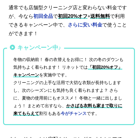
通常でも店舗型クリーニング店と変わらない料金です
が、今なら
初回全品
で
初回20%オフ
+
送料無料
で利用
できるキャンペーン中で、
さらに安い料金
で使うこと
ができます！
キャンペーン中♪
冬物の収納前！ 春の衣替えをお得に！ 次の冬のダウンも
気持ちよく着られます！ リネットでは
「初回20%オフ」
キャンペーン
を実施中です。
クリーニングの上手な活用で大切な衣類が長持ちします
し、次のシーズンにも気持ち良く着られますよ？ さら
に、夏物の使用前にもオススメ！ 冬物と一緒に出しまし
ょう！ まとめて出すなら、
かさばる衣料も家まで取りに
来てもらえて
割引もある
今がチャンス
です。