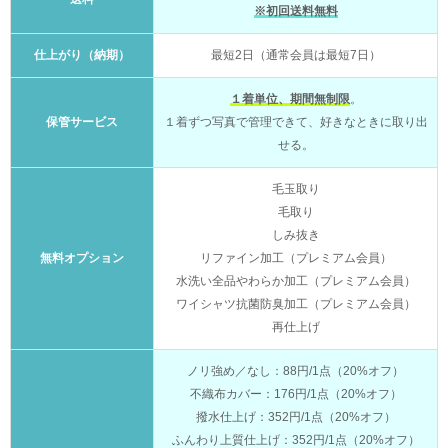
※初回送料無料
仕上がり（納期）
最短2日（通常会員は最短7日）
１着単位、期間無制限
。
保管サービス
１着ずつ写真で管理できて、好きなときに取り出
せる。
毛玉取り
毛取り
しみ抜き
無料オプション
リファイン加工（プレミアム会員）
水洗い全品やわらか加工（プレミアム会員）
ワイシャツ抗菌防臭加工（プレミアム会員）
再仕上げ
ノリ強め／なし：88円/1点（20%オフ）
不織布カバー：176円/1点（20%オフ）
撥水仕上げ：352円/1点（20%オフ）
ふんわり上質仕上げ：352円/1点（20%オフ）