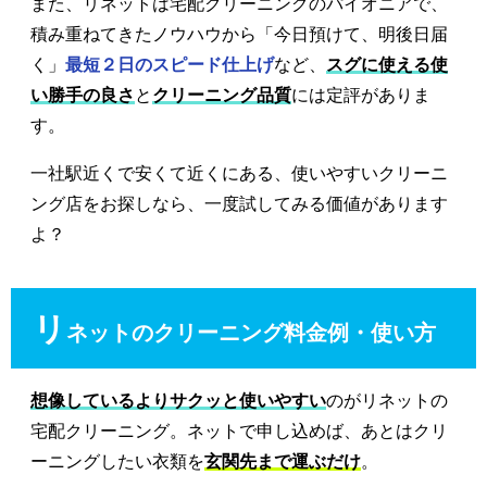
また、リネットは宅配クリーニングのパイオニアで、
積み重ねてきたノウハウから「今日預けて、明後日届
く」
最短２日のスピード仕上げ
など、
スグに使える使
い勝手の良さ
と
クリーニング品質
には定評がありま
す。
一社駅近くで安くて近くにある、使いやすいクリーニ
ング店をお探しなら、一度試してみる価値があります
よ？
リ
ネットのクリーニング料金例・使い方
想像しているよりサクッと使いやすい
のがリネットの
宅配クリーニング。ネットで申し込めば、あとはクリ
ーニングしたい衣類を
玄関先まで運ぶだけ
。