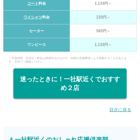
コート
料金
1,133円～
ワイシャツ
料金
220円～
セーター
583円～
ワンピース
1,133円～
＊営業時間・定休日・料金は調査時点のもので、時期や店舗事情により変動することがありま
す。店頭でご確認ください。
迷ったときに！一社駅近くでおすす
め２店
目次に戻る
4.一社駅近くのおしゃれ応援倶楽部