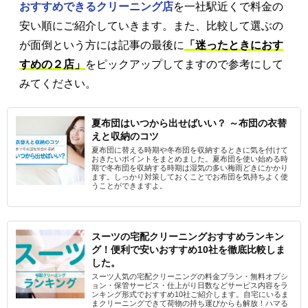
おすすめできるクリーニング店
を一社駅近くで料金の
安い順にご紹介していきます。また、比較して選ぶの
が面倒という方には記事の最後に
「迷ったときにおす
すめの２店」
をピックアップしてますので参考にして
みてください。
夏布団はいつから出せばいい？ ～布団の衣替
えと収納のコツ
夏布団に替える時期や冬布団を収納するときに気を付けて
おきたいポイントをまとめました。夏布団を使い始める時
期で冬布団を収納する時期は湿気の多い梅雨どきにかかり
ます。しっかり対策しておくことでお布団を気持ちよく使
うことができますよ。
スーツの宅配クリーニングおすすめランキン
グ！便利で安いおすすめ10社を徹底比較しま
した。
スーツ人気の宅配クリーニングの料金プラン・無料オプシ
ョン・保管サービス・仕上がり日数などサービス内容をラ
ンキング形式でおすすめ10社ご紹介します。自宅にいるま
まクリーニングできて荷物の持ち運びからも解放！ハマる