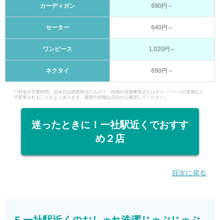
カーディガン
690円～
セーター
640円～
ワンピース
1,020円～
ネクタイ
690円～
＊料金や営業時間、店休日は調査時点のもので、時期や店舗事情またはキャンペーンの実施など
で変更されることがよくあります。最新の情報は店頭から確認してください。
迷ったときに！一社駅近くでおすす
め２店
目次に戻る
5.一社駅近くのおしゃれ洗濯じゃぶじゃぶ