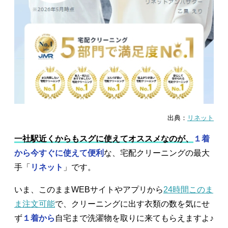
出典：
リネット
一社駅近くからもスグに使えてオススメなのが、
１着
から今すぐに使えて便利
な、宅配クリーニングの最大
手「
リネット
」です。
いま、このままWEBサイトやアプリから
24時間このま
ま注文可能
で、クリーニングに出す衣類の数を気にせ
ず
１着から
自宅まで洗濯物を取りに来てもらえますよ♪