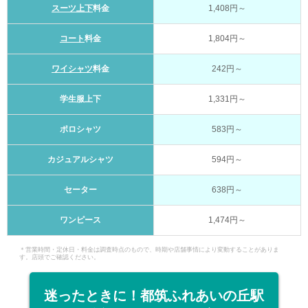
スーツ上下
料金
1,408円～
コート
料金
1,804円～
ワイシャツ
料金
242円～
学生服上下
1,331円～
ポロシャツ
583円～
カジュアルシャツ
594円～
セーター
638円～
ワンピース
1,474円～
＊営業時間・定休日・料金は調査時点のもので、時期や店舗事情により変動することがありま
す。店頭でご確認ください。
迷ったときに！都筑ふれあいの丘駅