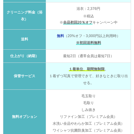
浴衣：2,376円
クリーニング料金（浴
※税込
衣）
※
全品初回20％オフ
キャンペーン中
無料
（20%オフ・3,000円以上利用時）
送料
※初回送料無料
仕上がり（納期）
最短2日（通常会員は最短7日）
１着単位、期間無制限
。
保管サービス
１着ずつ写真で管理できて、好きなときに取り出
せる。
毛玉取り
毛取り
しみ抜き
無料オプション
リファイン加工（プレミアム会員）
水洗い全品やわらか加工（プレミアム会員）
ワイシャツ抗菌防臭加工（プレミアム会員）