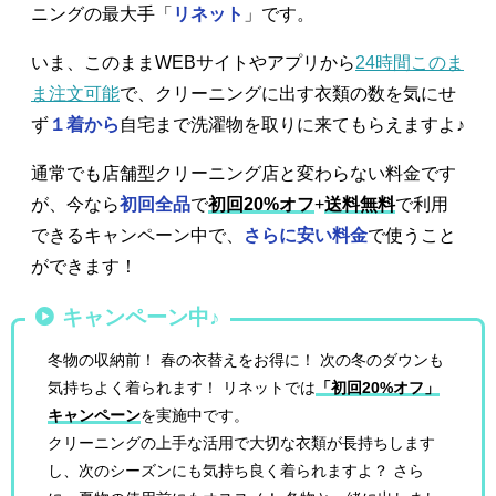
ニングの最大手「
リネット
」です。
いま、このままWEBサイトやアプリから
24時間このま
ま注文可能
で、クリーニングに出す衣類の数を気にせ
ず
１着から
自宅まで洗濯物を取りに来てもらえますよ♪
通常でも店舗型クリーニング店と変わらない料金です
が、今なら
初回全品
で
初回20%オフ
+
送料無料
で利用
できるキャンペーン中で、
さらに安い料金
で使うこと
ができます！
キャンペーン中♪
冬物の収納前！ 春の衣替えをお得に！ 次の冬のダウンも
気持ちよく着られます！ リネットでは
「初回20%オフ」
キャンペーン
を実施中です。
クリーニングの上手な活用で大切な衣類が長持ちします
し、次のシーズンにも気持ち良く着られますよ？ さら