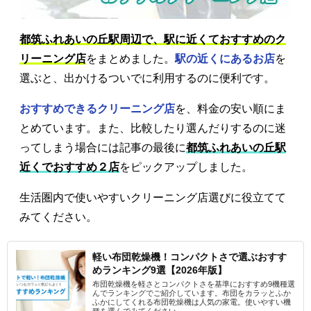
都筑ふれあいの丘駅周辺で、駅に近くておすすめのク
リーニング店
をまとめました。
駅の近くにあるお店
を
選ぶと、出かけるついでに利用するのに便利です。
おすすめできるクリーニング店
を、料金の安い順にま
とめています。また、比較したり選んだりするのに迷
ってしまう場合には記事の最後に
都筑ふれあいの丘駅
近くでおすすめ２店
をピックアップしました。
生活圏内で使いやすいクリーニング店選びに役立てて
みてください。
軽い布団乾燥機！コンパクトさで選ぶおすす
めランキング9選【2026年版】
布団乾燥機を軽さとコンパクトさを基準におすすめ9機種選
んでランキングでご紹介しています。布団をカラッとふか
ふかにしてくれる布団乾燥機は人気の家電。使いやすい機
種を選んでみてください。