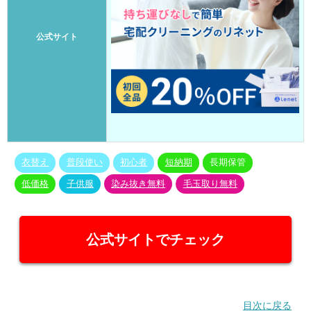
公式サイト
衣替え
普段使い
初心者
短納期
長期保管
低価格
子供服
染み抜き無料
毛玉取り無料
公式サイトでチェック
目次に戻る