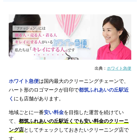
出典：
ホワイト急便
ホワイト急便
は国内最大のクリーニングチェーンで、
ハート形のロゴマークが目印で
都筑ふれあいの丘駅近
く
にも店舗があります。
地域ごとに一番
安い料金
を目指した運営を続けてい
て、
都筑ふれあいの丘駅近くでも安い料金のクリーニ
ング店
としてチェックしておきたいクリーニング店で
す。