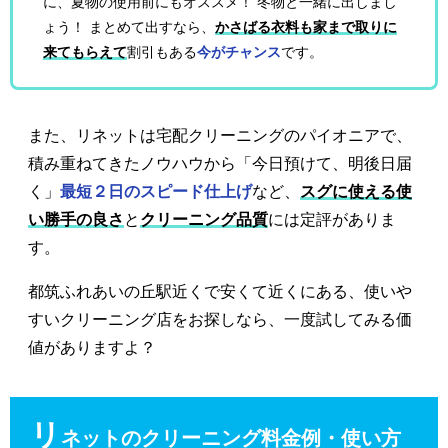
に、夏物の使用前にもオススメ！ 冬物と一緒に出しまし
ょう！ まとめて出すなら、
かさばる衣料も家まで取りに
来てもらえて
割引もある
今がチャンス
です。
また、リネットは宅配クリーニングのパイオニアで、
積み重ねてきたノウハウから「今日預けて、明後日届
く」
最短２日のスピード仕上げ
など、
スグに使える使
い勝手の良さ
と
クリーニング品質
には定評がありま
す。
都筑ふれあいの丘駅近くで安くて近くにある、使いや
すいクリーニング店をお探しなら、一度試してみる価
値がありますよ？
リ
ネットのクリーニング料金例・使い方