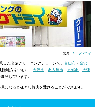
出典：
ヤングドライ
創業した老舗クリーニングチェーンで、
富山市
・
金沢
北陸地方を中心に、
大阪市
・
名古屋市
・
京都市
・
大津
を展開しています。
で会員になると様々な特典を受けることができます。