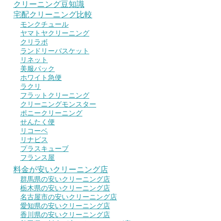
クリーニング豆知識
宅配クリーニング比較
モンクチュール
ヤマトヤクリーニング
クリラボ
ランドリーバスケット
リネット
美服パック
ホワイト急便
ラクリ
フラットクリーニング
クリーニングモンスター
ポニークリーニング
せんたく便
リコーベ
リナビス
プラスキューブ
フランス屋
料金が安いクリーニング店
群馬県の安いクリーニング店
栃木県の安いクリーニング店
名古屋市の安いクリーニング店
愛知県の安いクリーニング店
香川県の安いクリーニング店