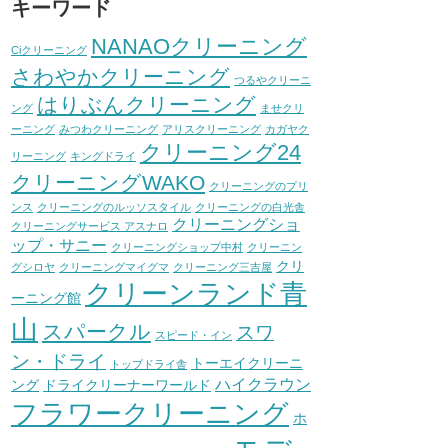
キーワード
NANAOクリーニング
Ciクリーニング
さわやかクリーニング
つるやクリーニ
はりぶんクリーニング
ング
ませクリ
ーニング
みつわクリーニング
アリスクリーニング
カガヤク
クリーニング24
リーニング
キングドライ
クリーニングWAKO
クリーニングのプリ
ンス
クリーニングのルッソスタイル
クリーニングの白光舎
クリーニングショ
クリーニングサービス アスナロ
ップ・サニー
クリーニングショップ中村
クリーニン
クリ
グシロヤ
クリーニングマイグマ
クリーニング三吉屋
クリーンランド青
ーニング館
山
スパークル
スワ
スピード・イン
ン・ドライ
トーエイクリーニ
トップドライ舎
ハイクラウン
ング
ドライクリーナーワールド
フラワークリーニング
ホ