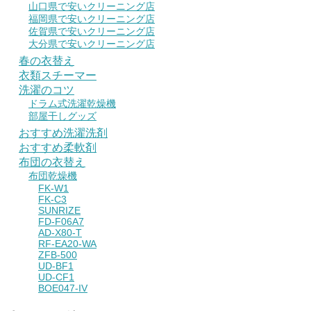
山口県で安いクリーニング店
福岡県で安いクリーニング店
佐賀県で安いクリーニング店
大分県で安いクリーニング店
春の衣替え
衣類スチーマー
洗濯のコツ
ドラム式洗濯乾燥機
部屋干しグッズ
おすすめ洗濯洗剤
おすすめ柔軟剤
布団の衣替え
布団乾燥機
FK-W1
FK-C3
SUNRIZE
FD-F06A7
AD-X80-T
RF-EA20-WA
ZFB-500
UD-BF1
UD-CF1
BOE047-IV