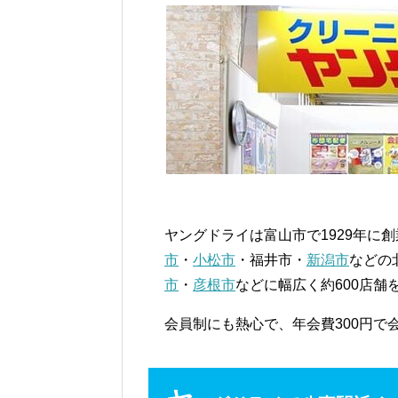
ヤングドライは富山市で1929年に
市
・
小松市
・福井市・
新潟市
などの
市
・
彦根市
などに幅広く約600店舗
会員制にも熱心で、年会費300円