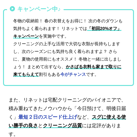
キャンペーン中♪
冬物の収納前！ 春の衣替えをお得に！ 次の冬のダウンも
気持ちよく着られます！ リネットでは
「初回20%オフ」
キャンペーン
を実施中です。
クリーニングの上手な活用で大切な衣類が長持ちします
し、次のシーズンにも気持ち良く着られますよ？ さら
に、夏物の使用前にもオススメ！ 冬物と一緒に出しまし
ょう！ まとめて出すなら、
かさばる衣料も家まで取りに
来てもらえて
割引もある
今がチャンス
です。
また、リネットは宅配クリーニングのパイオニアで、
積み重ねてきたノウハウから「今日預けて、明後日届
く」
最短２日のスピード仕上げ
など、
スグに使える使
い勝手の良さ
と
クリーニング品質
には定評がありま
す。