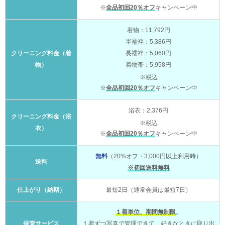
※
全品初回20％オフ
キャンペーン中
着物：11,792円
半襦袢：5,386円
クリーニング料金（着
長襦袢：5,060円
物）
着物帯：5,958円
※税込
※
全品初回20％オフ
キャンペーン中
浴衣：2,376円
クリーニング料金（浴
※税込
衣）
※
全品初回20％オフ
キャンペーン中
無料
（20%オフ・3,000円以上利用時）
送料
※初回送料無料
仕上がり（納期）
最短2日（通常会員は最短7日）
１着単位、期間無制限
。
保管サービス
１着ずつ写真で管理できて、好きなときに取り出