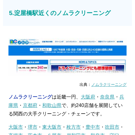
5.淀屋橋駅近くのノムラクリーニング
出典：
ノムラクリーニング
ノムラクリーニング
は近畿一円、
大阪府
・
奈良県
・
兵
庫県
・
京都府
・
和歌山県
で、約240店舗を展開してい
る関西の大手クリーニング・チェーンです。
大阪市
・
堺市
・
東大阪市
・
枚方市
・
豊中市
・
吹田市
・