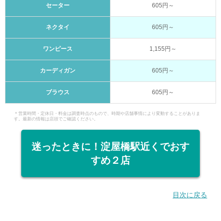
セーター
605円～
ネクタイ
605円～
ワンピース
1,155円～
カーディガン
605円～
ブラウス
605円～
＊営業時間・定休日・料金は調査時点のもので、時期や店舗事情により変動することがありま
す。最新の情報は店頭でご確認ください。
迷ったときに！淀屋橋駅近くでおす
すめ２店
目次に戻る