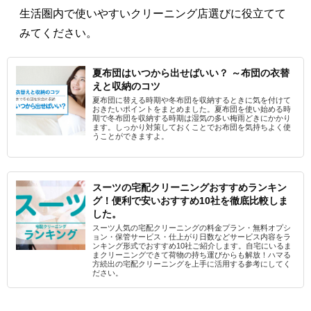
生活圏内で使いやすいクリーニング店選びに役立てて
みてください。
夏布団はいつから出せばいい？ ～布団の衣替
えと収納のコツ
夏布団に替える時期や冬布団を収納するときに気を付けて
おきたいポイントをまとめました。夏布団を使い始める時
期で冬布団を収納する時期は湿気の多い梅雨どきにかかり
ます。しっかり対策しておくことでお布団を気持ちよく使
うことができますよ。
スーツの宅配クリーニングおすすめランキン
グ！便利で安いおすすめ10社を徹底比較しま
した。
スーツ人気の宅配クリーニングの料金プラン・無料オプシ
ョン・保管サービス・仕上がり日数などサービス内容をラ
ンキング形式でおすすめ10社ご紹介します。自宅にいるま
まクリーニングできて荷物の持ち運びからも解放！ハマる
方続出の宅配クリーニングを上手に活用する参考にしてく
ださい。