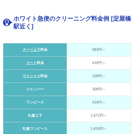
ホワイト急便のクリーニング料金例 [淀屋橋
駅近く]
スーツ上下
料金
583円～
コート
料金
418円～
ワイシャツ
料金
108円～
ジャンパー
308円～
ワンピース
418円～
礼服上下
1,672円～
礼服ワンピース
1,430円～