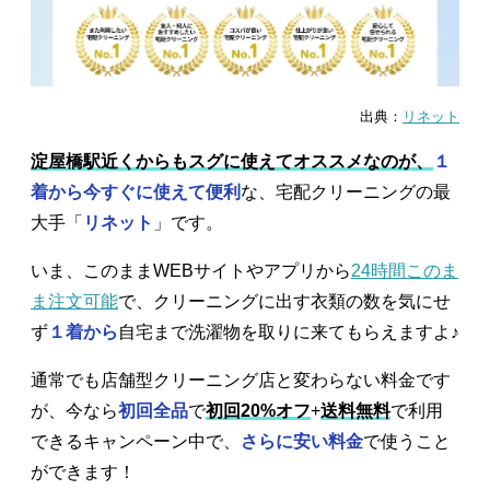
出典：
リネット
淀屋橋駅近くからもスグに使えてオススメなのが、
１
着から今すぐに使えて便利
な、宅配クリーニングの最
大手「
リネット
」です。
いま、このままWEBサイトやアプリから
24時間このま
ま注文可能
で、クリーニングに出す衣類の数を気にせ
ず
１着から
自宅まで洗濯物を取りに来てもらえますよ♪
通常でも店舗型クリーニング店と変わらない料金です
が、今なら
初回全品
で
初回20%オフ
+
送料無料
で利用
できるキャンペーン中で、
さらに安い料金
で使うこと
ができます！