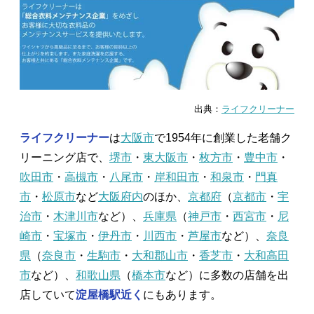
出典：
ライフクリーナー
ライフクリーナー
は
大阪市
で1954年に創業した老舗ク
リーニング店で、
堺市
・
東大阪市
・
枚方市
・
豊中市
・
吹田市
・
高槻市
・
八尾市
・
岸和田市
・
和泉市
・
門真
市
・
松原市
など
大阪府内
のほか、
京都府
（
京都市
・
宇
治市
・
木津川市
など）、
兵庫県
（
神戸市
・
西宮市
・
尼
崎市
・
宝塚市
・
伊丹市
・
川西市
・
芦屋市
など）、
奈良
県
（
奈良市
・
生駒市
・
大和郡山市
・
香芝市
・
大和高田
市
など）、
和歌山県
（
橋本市
など）に多数の店舗を出
店していて
淀屋橋駅近く
にもあります。