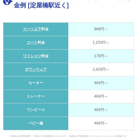
金例 [淀屋橋駅近く]
スーツ上下
料金
968円～
コート
料金
1,155円～
ワイシャツ
料金
176円～
ダウンウェア
2,420円～
セーター
484円～
トレーナー
484円～
ワンピース
484円～
ベビー服
484円～
＊料金や営業時間、店休日は調査時点のもので、時期や店舗事情またはキャンペーンの実施など