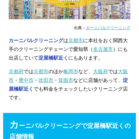
出典：
カーニバルクリーニング
カーニバルクリーニング
は
京都市
に本社をおく関西大
手のクリーニングチェーンで愛知県（
名古屋市
）にも
出店していて
淀屋橋駅近く
にもあります。
京都府
では
京都市
のほか
亀岡市
など、
大阪府
では
大阪
市
・
豊中市
・
吹田市
・
箕面市
などに店舗があって、
淀
屋橋駅近く
でも料金をチェックしたいクリーニング店
です。
カ
ーニバルクリーニングで淀屋橋駅近くの
店舗情報