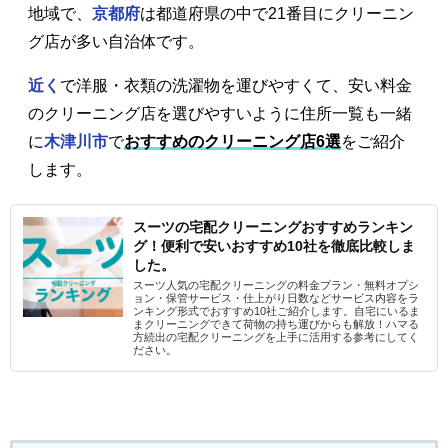
地域で、
京都府
は都道府県の中で21番目にクリーニン
グ店が多い自治体です。
近く
で洋服・衣類の洗濯物を運びやすくて、安い料金
のクリーニング店を選びやすいように住所一覧も一緒
に
木津川市
で
おすすめのクリーニング店6選
をご紹介
します。
スーツの宅配クリーニングおすすめランキン
グ！便利で安いおすすめ10社を徹底比較しま
した。
スーツ人気の宅配クリーニングの料金プラン・無料オプシ
ョン・保管サービス・仕上がり日数などサービス内容をラ
ンキング形式でおすすめ10社ご紹介します。自宅にいるま
まクリーニングできて荷物の持ち運びからも解放！ハマる
方続出の宅配クリーニングを上手に活用する参考にしてく
ださい。