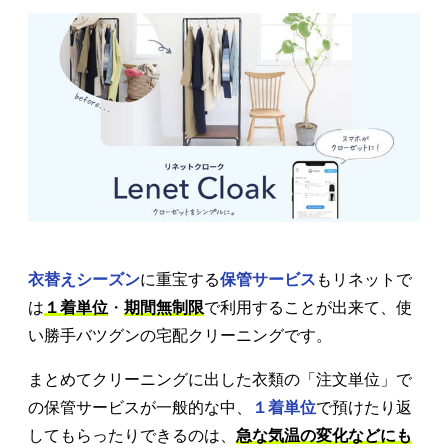
衣替えシーズン
に重宝する
保管サービス
もリネットで
は
１着単位
・
期間無制限
で利用することが出来て、使
い勝手バツグンの宅配クリーニングです。
まとめてクリーニングに出した衣類の「注文単位」で
の保管サービスが一般的な中、
１着単位
で預けたり返
してもらったりできるのは、
急な気温の変化などにも