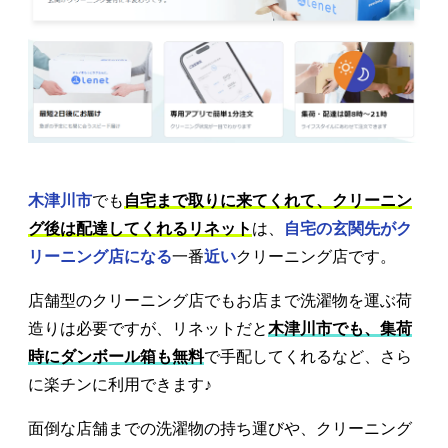
木津川市
でも
自宅まで取りに来てくれて、クリーニン
グ後は配達してくれるリネット
は、
自宅の玄関先がク
リーニング店になる
一番
近い
クリーニング店です。
店舗型のクリーニング店でもお店まで洗濯物を運ぶ荷
造りは必要ですが、リネットだと
木津川市でも、集荷
時にダンボール箱も無料
で手配してくれるなど、さら
に楽チンに利用できます♪
面倒な店舗までの洗濯物の持ち運びや、クリーニング