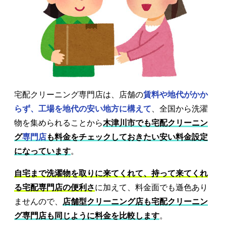
宅配クリーニング専門店は、店舗の
賃料や地代がかか
らず、工場を地代の安い地方に構えて
、全国から洗濯
物を集められることから
木津川市でも宅配クリーニン
グ
専門店
も料金をチェックしておきたい安い料金設定
になっています
。
自宅まで洗濯物を取りに来てくれて、持って来てくれ
る宅配専門店の便利さ
に加えて、料金面でも遜色あり
ませんので、
店舗型クリーニング店も宅配クリーニン
グ専門店も同じように料金を比較します
。