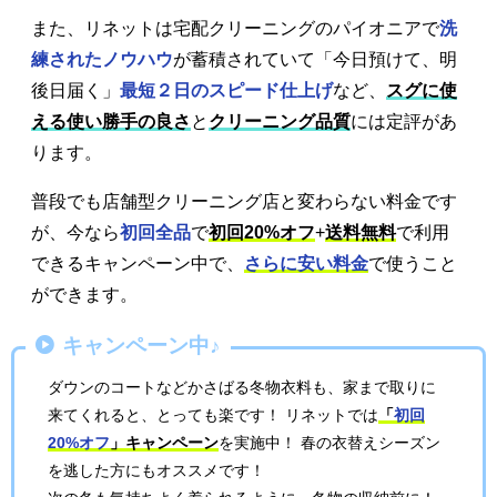
また、リネットは宅配クリーニングのパイオニアで
洗
練されたノウハウ
が蓄積されていて「今日預けて、明
後日届く」
最短２日のスピード仕上げ
など、
スグに使
える使い勝手の良さ
と
クリーニング品質
には定評があ
ります。
普段でも店舗型クリーニング店と変わらない料金です
が、今なら
初回全品
で
初回20%オフ
+
送料無料
で利用
できるキャンペーン中で、
さらに安い料金
で使うこと
ができます。
キャンペーン中♪
ダウンのコートなどかさばる冬物衣料も、家まで取りに
来てくれると、とっても楽です！ リネットでは
「
初回
20%オフ
」キャンペーン
を実施中！ 春の衣替えシーズン
を逃した方にもオススメです！