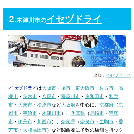
2.
イセヅドライ
木津川市の
出典：
イセヅドライ
イセヅドライ
は
大阪市
・
堺市
・
東大阪市
・
枚方市
・
高
槻市
・
茨木市
・
八尾市
・
寝屋川市
・
岸和田市
・
和泉
市
・
大東市
・
松原市
など
大阪府
を中心に、
京都府
（
京
都市
・
宇治市
・
木津川市
）、
兵庫県
（
尼崎市
・
宝塚
市
・
伊丹市
・
川西市
）、
奈良県
（
奈良市
・
生駒市
・
香
芝市
・
大和高田市
）など関西圏に多数の店舗を持つク