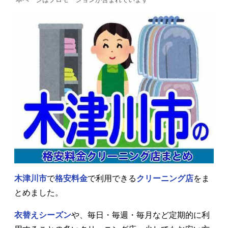
木津川市
で
格安料金
で利用できる
クリーニング店
をま
とめました。
衣替えシーズン
や、毎日・毎週・毎月など定期的に利