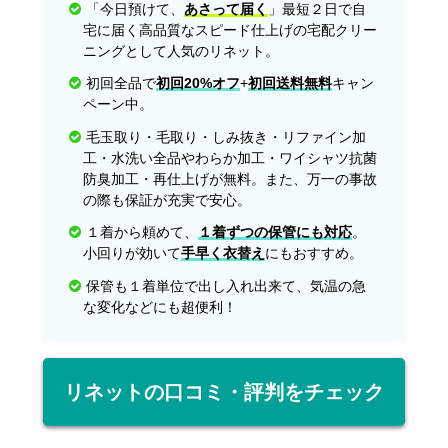
「今日預けて、
あさって届く
」最短２日で自
宅に届く高品質なスピード仕上げの宅配クリー
ニングとして人気のリネット。
初回全品で
初回20%オフ
+
初回送料無料
キャン
ペーン中。
毛玉取り・毛取り・しみ抜き・リファイン加
工・水洗い全品やわらか加工・ワイシャツ抗菌
防臭加工・再仕上げが無料。また、万一の事故
の際も保証が充実で安心。
１着から頼めて、
１着ずつの保管にも対応
。
小回りが効いて
手早く衣替え
にもおすすめ。
保管も１着単位で出し入れ出来て、気温の急
な変化などにも超便利！
リネットの口コミ・評判をチェック