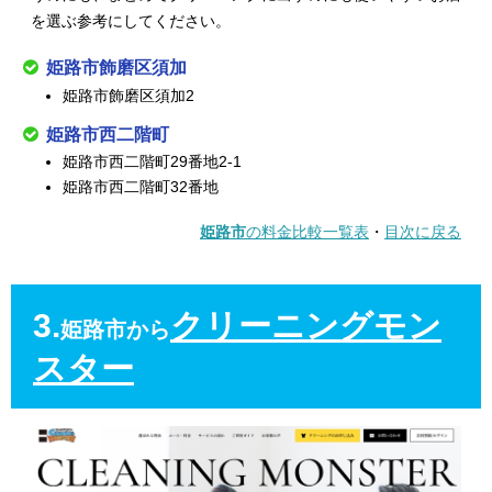
を選ぶ参考にしてください。
姫路市飾磨区須加
姫路市飾磨区須加2
姫路市西二階町
姫路市西二階町29番地2-1
姫路市西二階町32番地
姫路市
の料金比較一覧表
・
目次に戻る
3.
クリーニングモン
姫路市から
スター