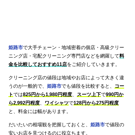
姫路市
で大手チェーン・地域密着の個店・高級クリー
ニング店・宅配クリーニング専門店などを網羅して
料
金を比較しておすすめ11店
をご紹介していきます。
クリーニング店の値段は地域やお店によって大きく違
うのが一般的で、
姫路市
でも値段を比較すると、
コー
ト
では
825円から1,980円程度
、
スーツ上下
で
990円か
ら2,992円程度
、
ワイシャツ
で
128円から275円程度
と、料金には幅があります。
だいたいの相場観を把握しておくと、
姫路市
で値段の
安いお店を見つけるのに役立ちます。