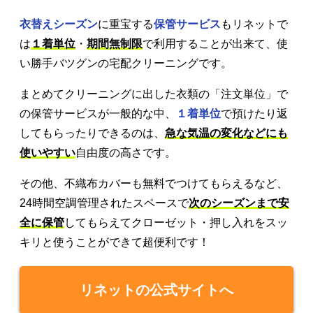
衣替えシーズン
に重宝する
保管サービス
もリネットで
は
１着単位
・
期間無制限
で利用することが出来て、使
い勝手バツグンの宅配クリーニングです。
まとめてクリーニングに出した衣類の「注文単位」で
の保管サービスが一般的な中、
１着単位
で預けたり返
してもらったりできるのは、
急な気温の変化などにも
使いやすい
自由度の高さです。
その他、不織布カバーも無料でつけてもらえるなど、
24時間空調管理されたスペースで
次のシーズンまで安
全に保管
してもらえてクローゼット・押し入れをスッ
キリと使うことができて超便利です！
リネットの公式サイトへ