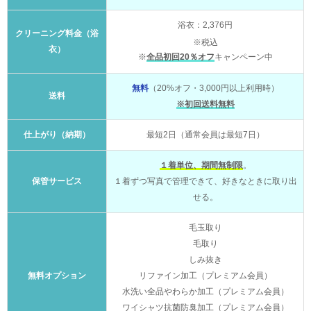
浴衣：2,376円
クリーニング料金（浴
※税込
衣）
※
全品初回20％オフ
キャンペーン中
無料
（20%オフ・3,000円以上利用時）
送料
※初回送料無料
仕上がり（納期）
最短2日（通常会員は最短7日）
１着単位、期間無制限
。
保管サービス
１着ずつ写真で管理できて、好きなときに取り出
せる。
毛玉取り
毛取り
しみ抜き
無料オプション
リファイン加工（プレミアム会員）
水洗い全品やわらか加工（プレミアム会員）
ワイシャツ抗菌防臭加工（プレミアム会員）