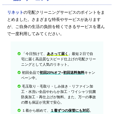
リネット
の宅配クリーニングサービスのポイントをま
とめました。さまざまな特長やサービスがあります
が、ご自身の生活の負担を軽くできるサービスを選ん
で一度利用してみてください。
「今日預けて、
あさって届く
」最短２日で自
宅に届く高品質なスピード仕上げの宅配クリー
ニングとして人気のリネット。
初回全品で
初回20%オフ
+
初回送料無料
キャン
ペーン中。
毛玉取り・毛取り・しみ抜き・リファイン加
工・水洗い全品やわらか加工・ワイシャツ抗菌
防臭加工・再仕上げが無料。また、万一の事故
の際も保証が充実で安心。
１着から頼めて、
１着ずつの保管にも対応
。