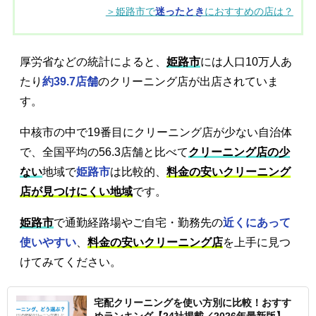
＞姫路市で
迷ったとき
におすすめの店は？
厚労省などの統計によると、
姫路市
には人口10万人あ
たり
約39.7店舗
のクリーニング店が出店されていま
す。
中核市の中で19番目にクリーニング店が少ない自治体
で、全国平均の56.3店舗と比べて
クリーニング店の少
ない
地域で
姫路市
は比較的、
料金の安いクリーニング
店が見つけにくい地域
です。
姫路市
で通勤経路場やご自宅・勤務先の
近くにあって
使いやすい
、
料金の安いクリーニング店
を上手に見つ
けてみてください。
宅配クリーニングを使い方別に比較！おすす
めランキング【24社掲載／2026年最新版】