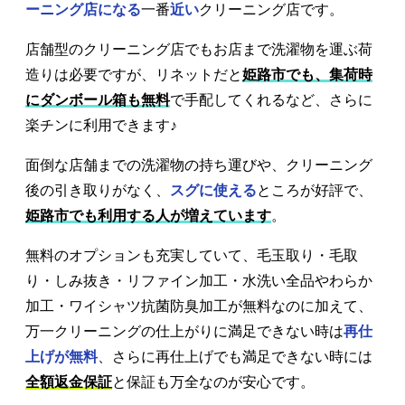
ーニング店になる
一番
近い
クリーニング店です。
店舗型のクリーニング店でもお店まで洗濯物を運ぶ荷
造りは必要ですが、リネットだと
姫路市でも、集荷時
にダンボール箱も無料
で手配してくれるなど、さらに
楽チンに利用できます♪
面倒な店舗までの洗濯物の持ち運びや、クリーニング
後の引き取りがなく、
スグに使える
ところが好評で、
姫路市でも利用する人が増えています
。
無料のオプションも充実していて、毛玉取り・毛取
り・しみ抜き・リファイン加工・水洗い全品やわらか
加工・ワイシャツ抗菌防臭加工が無料なのに加えて、
万一クリーニングの仕上がりに満足できない時は
再仕
上げが無料
、さらに再仕上げでも満足できない時には
全額返金保証
と保証も万全なのが安心です。