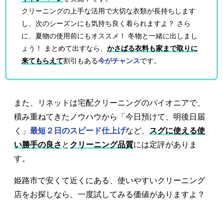
クリーニングの上手な活用で大切な衣類が長持ちします
し、次のシーズンにも気持ち良く着られますよ？ さら
に、夏物の使用前にもオススメ！ 冬物と一緒に出しまし
ょう！ まとめて出すなら、
かさばる衣料も家まで取りに
来てもらえて
割引もある
今がチャンス
です。
また、リネットは宅配クリーニングのパイオニアで、
積み重ねてきたノウハウから「今日預けて、明後日届
く」
最短２日のスピード仕上げ
など、
スグに使える使
い勝手の良さ
と
クリーニング品質
には定評がありま
す。
姫路市で安くて近くにある、使いやすいクリーニング
店をお探しなら、一度試してみる価値がありますよ？