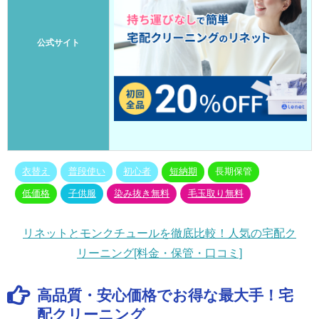
公式サイト
衣替え
普段使い
初心者
短納期
長期保管
低価格
子供服
染み抜き無料
毛玉取り無料
リネットとモンクチュールを徹底比較！人気の宅配ク
リーニング[料金・保管・口コミ]
高品質・安心価格でお得な最大手！宅
配クリーニング