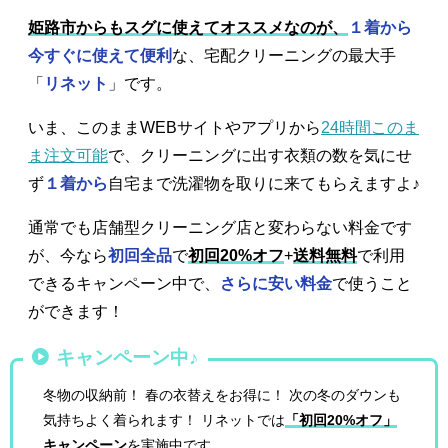
姫路市からもスグに使えてオススメなのが、
１着から
今すぐに使えて便利
な、宅配クリーニングの最大手
「
リネット
」です。
いま、このままWEBサイトやアプリから
24時間このま
ま注文可能
で、クリーニングに出す衣類の数を気にせ
ず
１着から
自宅まで洗濯物を取りに来てもらえますよ♪
通常でも店舗型クリーニング店と変わらない料金です
が、今なら
初回全品
で
初回20%オフ
+
送料無料
で利用
できるキャンペーン中で、
さらに安い料金
で使うこと
ができます！
キャンペーン中♪
冬物の収納前！ 春の衣替えをお得に！ 次の冬のダウンも
気持ちよく着られます！ リネットでは
「初回20%オフ」
キャンペーン
を実施中です。