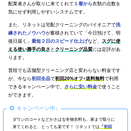
配業者さんが取りに来てくれて
１着から
衣類の点数を
気にせず利用しやすいシステムです。
また、リネットは宅配クリーニングのパイオニアで
洗
練されたノウハウ
が蓄積されていて「今日預けて、明
後日届く」
最短２日のスピード仕上げ
など、
スグに使
える使い勝手の良さ
と
クリーニング品質
には定評があ
ります。
普段でも店舗型クリーニング店と変わらない料金です
が、今なら
初回全品
で
初回20%オフ
+
送料無料
で利用
できるキャンペーン中で、
さらに安い料金
で使うこと
ができます。
キャンペーン中♪
ダウンのコートなどかさばる冬物衣料も、家まで取りに
来てくれると、とっても楽です！ リネットでは
「
初回