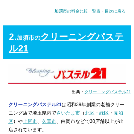
加須市
の料金比較一覧表
・
目次に戻る
2.
クリーニングパステ
加須市の
ル21
出典：
クリーニングパステル21
クリーニングパステル21
は昭和39年創業の老舗クリー
ニング店で埼玉県内で
さいたま市
（
北区
・
緑区
・
見沼
区
）や
上尾市
、
久喜市
、白岡市などで30店舗以上が出
店されています。