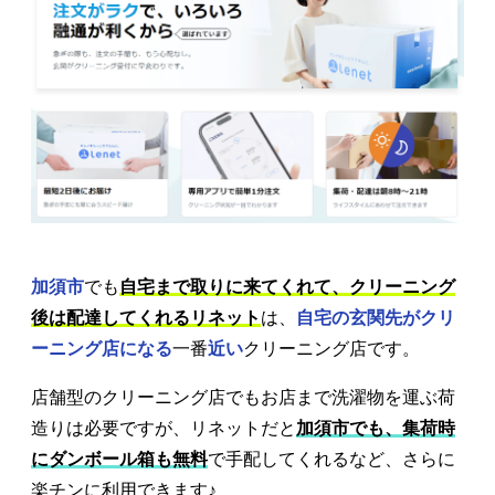
加須市
でも
自宅まで取りに来てくれて、クリーニング
後は配達してくれるリネット
は、
自宅の玄関先がクリ
ーニング店になる
一番
近い
クリーニング店です。
店舗型のクリーニング店でもお店まで洗濯物を運ぶ荷
造りは必要ですが、リネットだと
加須市でも、集荷時
にダンボール箱も無料
で手配してくれるなど、さらに
楽チンに利用できます♪