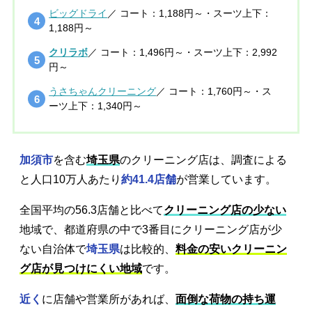
ビッグドライ
／ コート：1,188円～・スーツ上下：
1,188円～
クリラボ
／ コート：1,496円～・スーツ上下：2,992
円～
うさちゃんクリーニング
／ コート：1,760円～・ス
ーツ上下：1,340円～
加須市
を含む
埼玉県
のクリーニング店は、調査による
と人口10万人あたり
約41.4店舗
が営業しています。
全国平均の56.3店舗と比べて
クリーニング店の少ない
地域で、都道府県の中で3番目にクリーニング店が少
ない自治体で
埼玉県
は比較的、
料金の安いクリーニン
グ店が見つけにくい地域
です。
近く
に店舗や営業所があれば、
面倒な荷物の持ち運