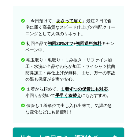
「今日預けて、
あさって届く
」最短２日で自
宅に届く高品質なスピード仕上げの宅配クリー
ニングとして人気のリネット。
初回全品で
初回20%オフ
+
初回送料無料
キャン
ペーン中。
毛玉取り・毛取り・しみ抜き・リファイン加
工・水洗い全品やわらか加工・ワイシャツ抗菌
防臭加工・再仕上げが無料。また、万一の事故
の際も保証が充実で安心。
１着から頼めて、
１着ずつの保管にも対応
。
小回りが効いて
手早く衣替え
にもおすすめ。
保管も１着単位で出し入れ出来て、気温の急
な変化などにも超便利！