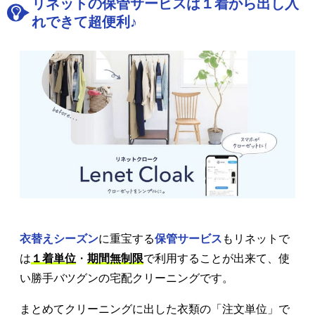
リネットの保管サービスは１着から出し入
れできて超便利♪
衣替えシーズン
に重宝する
保管サービス
もリネットで
は
１着単位
・
期間無制限
で利用することが出来て、使
い勝手バツグンの宅配クリーニングです。
まとめてクリーニングに出した衣類の「注文単位」で