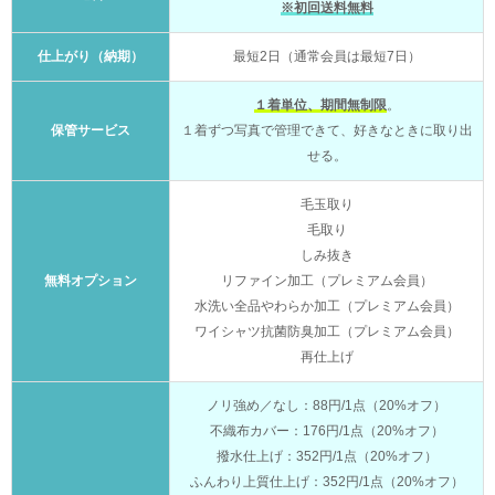
※初回送料無料
仕上がり（納期）
最短2日（通常会員は最短7日）
１着単位、期間無制限
。
保管サービス
１着ずつ写真で管理できて、好きなときに取り出
せる。
毛玉取り
毛取り
しみ抜き
無料オプション
リファイン加工（プレミアム会員）
水洗い全品やわらか加工（プレミアム会員）
ワイシャツ抗菌防臭加工（プレミアム会員）
再仕上げ
ノリ強め／なし：88円/1点（20%オフ）
不織布カバー：176円/1点（20%オフ）
撥水仕上げ：352円/1点（20%オフ）
ふんわり上質仕上げ：352円/1点（20%オフ）