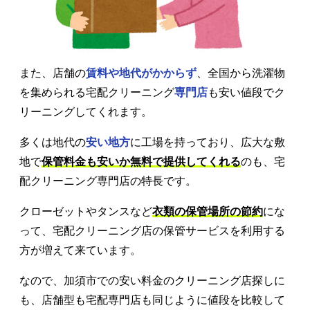
また、店舗の
賃料や地代がかからず
、全国から洗濯物
を集められる宅配クリーニング
専門店
も安い値段でク
リーニングしてくれます。
多くは地代の
安い地方
に工場を持っており、広大な敷
地で
保管料金も安いか無料で提供してくれる
のも、宅
配クリーニング専門店の特長です。
クローゼットやタンスなど
衣類の保管場所の節約
にな
って、宅配クリーニング店の保管サービスを利用する
方が増えて来ています。
なので、加須市での安い料金のクリーニング店探しに
も、店舗型も宅配専門店も同じように値段を比較して