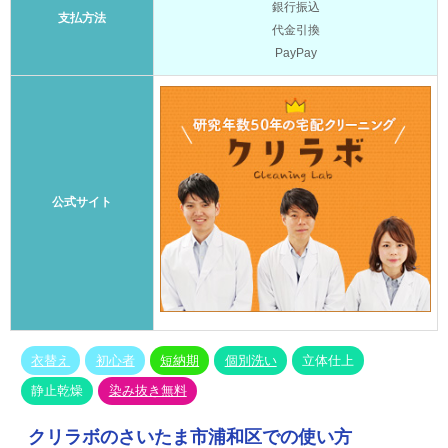
銀行振込
支払方法
代金引換
PayPay
公式サイト
衣替え
初心者
短納期
個別洗い
立体仕上
静止乾燥
染み抜き無料
クリラボのさいたま市浦和区での使い方