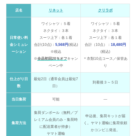
店名
リネット
クリラボ
ワイシャツ：５着
ワイシャツ：５着
ネクタイ：３本
ネクタイ：３本
日常使い料
スーツ上下：各１着
スーツ上下：各１着
金シミュレ
合計(10点)：
5,568円
(税込)
合計（10点）：
18,480円
ーション
※税込
(税込)
※
全品初回20％オフ
キャン
＊衣類10点コース／保管あ
ペーン中
り
仕上がり日
最短2日（通常会員は最短7
到着後３～５日
数
日）
当日集荷
可能
—
集荷ダンボール（無料／プ
申込後、集荷キットが届
レミアム会員のみ・集荷時
集荷方法
く。ヤマト運輸に集荷依頼
に配送業者が持参）
かコンビニ発送。
ヤマト運輸