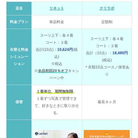
店名
リネット
クリラボ
料金プラン
単品料金
定額制
スーツ上下：各４着
スーツ上下：各４着
コート：２着
コート：２着
衣替え料金
合計(10点)：
10,624円
(税
合計（10点）：
18,480円
シミュレー
込)
(税込)
ション
※税込
＊衣類10点コース／保管あ
※
全品初回20％オフ
キャン
り
ペーン中
１着単位、期間無制限
。
１着ずつ写真で管理でき
保管
最長９ヶ月
て、好きなときに取り出せ
る。