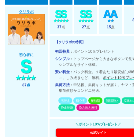
クリラボ
8
37
点
27
点
15
点
【クリラボの特長】
初回特典
：ポイント10％プレゼント
初心者に
シンプル
：トップページから大きなボタンで見や
シンプルなサイト構成。
安い料金
：パック料金。１着あたり最安値1,496
～。しみ抜きなど、無料。
ポイント10％プレゼ
集荷方法
：申込後、集荷キットが届く。ヤマト運
87
点
集荷依頼かコンビニ発送。
衣替え
初心者
短納期
個別洗い
立体仕上
静止乾燥
染み抜き無料
＼ポイント10％プレゼント／
公式サイト