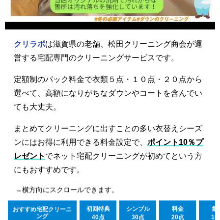
クリラボ
は滋賀県の老舗、松田クリーニング商会が運
営する宅配専門のクリーニングサービスです。
定額制のパック料金で衣類５点・１０点・２０点から
選べて、高額になりがちなダウンやコートを含んでい
ても大丈夫。
まとめてクリーニングに出すことの多い衣替えシーズ
ンにはお得に利用できる料金設定で、
ポイント10％プ
レゼント
でネット宅配クリーニングが初めてという方
にもおすすめです。
→横方向にスクロールできます。
初回特典
シンプル
料金
集
おすすめ宅配クリーニ
ング
40点
30点
20点
10