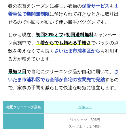
春の衣替えシーズンに嬉しい衣類の
保管サービス
も
１
着単位で期間無制限
に預けられて好きなときに取り出
せるので小回りが効いて使い勝手バツグンです。
しかも現在、
初回20%オフ
+
初回送料無料
キャンペー
ン実施中で、
１着からでも頼める手軽さ
でパックの点
数を考えなくても良く
さいたま市浦和区から
も利用す
る方が増えています。
最短２日
で自宅にクリーニング品が自宅に届いて、
さ
いたま市浦和区でも全部が自宅の玄関先で完結
するの
で、家事の手間を減らして快適な時短に役立ちます。
宅配クリーニング店名
リネット
ワイシャツ：396円
スーツ上下：1,740円