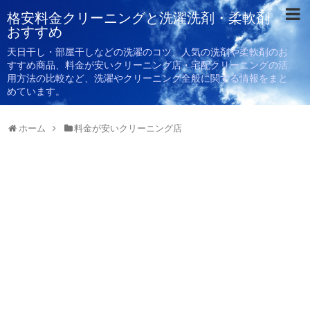
格安料金クリーニングと洗濯洗剤・柔軟剤
おすすめ
天日干し・部屋干しなどの洗濯のコツ、人気の洗剤や柔軟剤のお
すすめ商品、料金が安いクリーニング店・宅配クリーニングの活
用方法の比較など、洗濯やクリーニング全般に関する情報をまと
めています。
ホーム
料金が安いクリーニング店