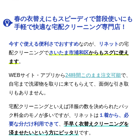
春の衣替えにもスピーディで普段使いにも
手軽で快適な宅配クリーニング専門店！
今すぐ使える便利さでおすすめ
なのが、
リネット
の宅
配クリーニングで
さいたま市浦和区
からもスグに使え
ます
。
WEBサイト・アプリから
24時間このまま注文可能
で、
自宅まで洗濯物を取りに来てもらえて、面倒な引き取
りもありません。
宅配クリーニングといえば洋服の数を決められたパッ
ク料金のモノが多いですが、リネットは
１着から、必
要な分だけ利用できて
、
手早く衣替えクリーニングを
済ませたいという方にピッタリ
です。