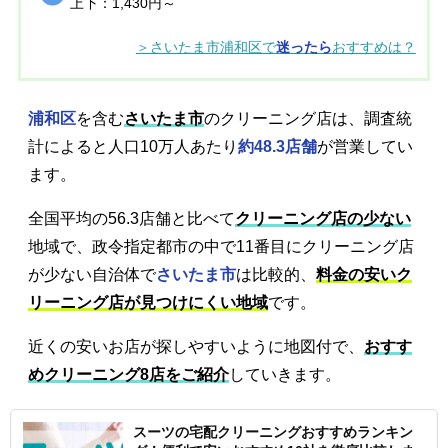
上下：1,430円～
＞さいたま市浦和区で
迷ったら
おすすめは？
浦和区
を含む
さいたま市
のクリーニング店は、調査統
計によると人口10万人あたり
約48.3店舗
が営業してい
ます。
全国平均の56.3店舗と比べて
クリーニング店の少ない
地域で、政令指定都市の中で11番目にクリーニング店
が少ない自治体で
さいたま市
は比較的、
料金の安いク
リーニング店が見つけにくい地域
です。
近くの安いお店が探しやすいように地図付で、
おすす
めクリーニング8店をご紹介
していきます。
スーツの宅配クリーニングおすすめランキン