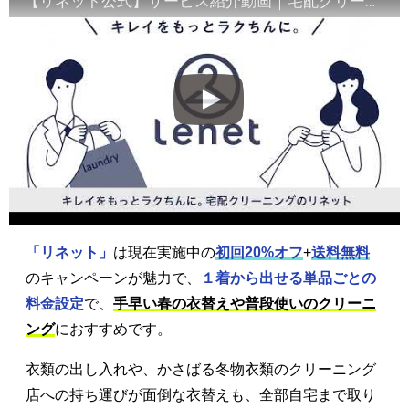
【リネット公式】サービス紹介動画｜宅配クリーニング
「リネット」
は現在実施中の
初回20%オフ
+
送料無料
のキャンペーンが魅力で、
１着から出せる単品ごとの
料金設定
で、
手早い春の衣替えや普段使いのクリーニ
ング
におすすめです。
衣類の出し入れや、かさばる冬物衣類のクリーニング
店への持ち運びが面倒な衣替えも、全部自宅まで取り