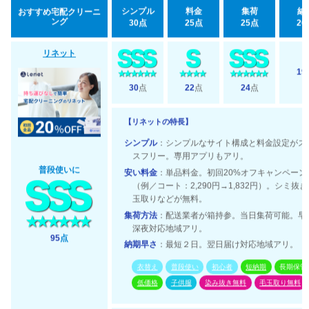
シンプル
料金
集荷
納
おすすめ宅配クリーニ
ング
30点
25点
25点
20
リネット
19
30
点
22
点
24
点
【リネットの特長】
シンプル
：シンプルなサイト構成と料金設定がス
スフリー。専用アプリもアリ。
普段使いに
安い料金
：単品料金。初回20%オフキャンペーン
（例／コート：2,290円→1,832円）。シミ抜
玉取りなどが無料。
集荷方法
：配送業者が箱持参。当日集荷可能。早
深夜対応地域アリ。
95
点
納期早さ
：最短２日。翌日届け対応地域アリ。
衣替え
普段使い
初心者
短納期
長期保管
低価格
子供服
染み抜き無料
毛玉取り無料