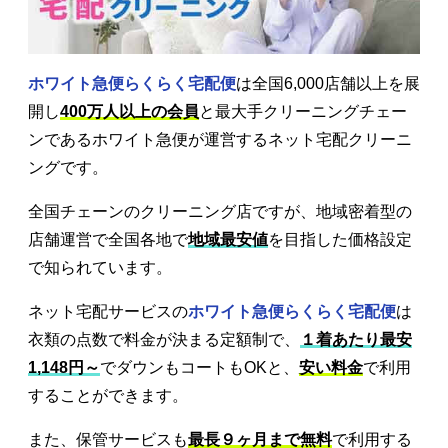
ホワイト急便らくらく宅配便
は全国6,000店舗以上を展
開し
400万人以上の会員
と最大手クリーニングチェー
ンであるホワイト急便が運営するネット宅配クリーニ
ングです。
全国チェーンのクリーニング店ですが、地域密着型の
店舗運営で全国各地で
地域最安値
を目指した価格設定
で知られています。
ネット宅配サービスの
ホワイト急便らくらく宅配便
は
衣類の点数で料金が決まる定額制で、
１着あたり最安
1,148円～
でダウンもコートもOKと、
安い料金
で利用
することができます。
また、保管サービスも
最長９ヶ月まで無料
で利用する