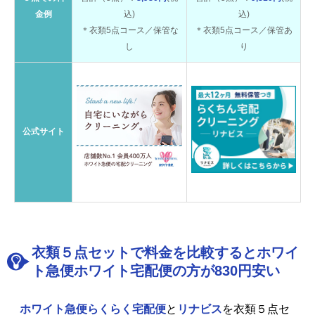
金例
込)
込)
＊衣類5点コース／保管な
＊衣類5点コース／保管あ
し
り
公式サイト
衣類５点セットで料金を比較するとホワイ
ト急便ホワイト宅配便の方が830円安い
ホワイト急便らくらく宅配便
と
リナビス
を衣類５点セ