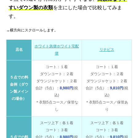
すいダウン製の衣類
を主にした場合で比較してみま
す。
→横方向にスクロールします。
ホワイト急便ホワイト宅配
店名
リナビス
便
コート：１着
コート：１着
ダウンコート：２着
ダウンコート：２着
５点での料
ダウンジャケット：２着
ダウンジャケット：２着
金例（ダウ
合計（5点）：
8,980円
(税
合計（5点）：
9,810円
(税
ン製メイン
込)
込)
の場合）
＊衣類5点コース／保管な
＊衣類5点コース／保管あ
し
り
スーツ上下：各１着
スーツ上下：各１着
コート：３着
コート：３着
５点での料
合計（5点）：
8,980円
(税
合計（5点）：
9,810円
(税