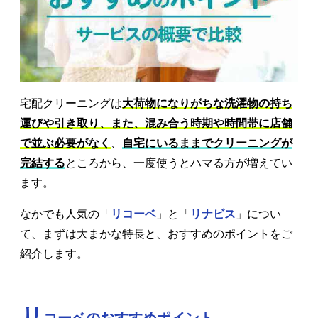
宅配クリーニングは
大荷物になりがちな洗濯物の持ち
運びや引き取り、また、混み合う時期や時間帯に店舗
で並ぶ必要がなく
、
自宅にいるままでクリーニングが
完結する
ところから、一度使うとハマる方が増えてい
ます。
なかでも人気の「
リコーベ
」と「
リナビス
」につい
て、まずは大まかな特長と、おすすめのポイントをご
紹介します。
リ