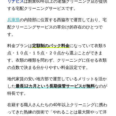
リナビス
は創業60年以上の老舗クリーニング店が提供
する宅配クリーニングサービスです。
兵庫県
の内陸部に位置する西脇市で運営しており、宅
配クリーニングサービスの草分け的存在のひとつで
す。
料金プランは
定額制のパック料金
になっていて衣類５
点・１０点・１５点・２０点から選ぶことができま
す。衣類の種類を問わず、クリーニングに任せる衣類
の点数で決まる分かりやすい料金設定です。
地代家賃の安い地方部で運営しているメリットを活か
した
最長12カ月という長期保管サービスが無料
なのが
特長です。
在籍する職人さんたちの40年以上クリーニングに携わ
ってきた熟練の技術で「やれることは最大限やって洋