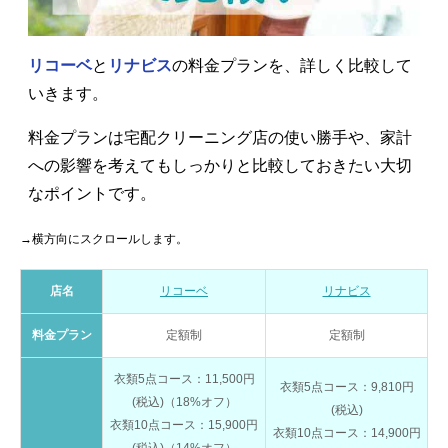
リコーベ
と
リナビス
の料金プランを、詳しく比較して
いきます。
料金プランは宅配クリーニング店の使い勝手や、家計
への影響を考えてもしっかりと比較しておきたい大切
なポイントです。
→横方向にスクロールします。
店名
リコーベ
リナビス
料金プラン
定額制
定額制
衣類5点コース：11,500円
衣類5点コース：9,810円
(税込)（18%オフ）
(税込)
衣類10点コース：15,900円
衣類10点コース：14,900円