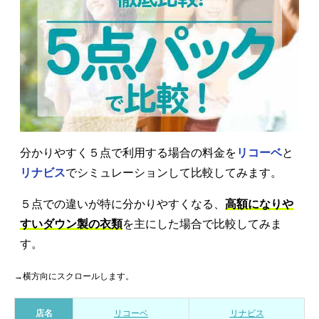
分かりやすく５点で利用する場合の料金を
リコーベ
と
リナビス
でシミュレーションして比較してみます。
５点での違いが特に分かりやすくなる、
高額になりや
すいダウン製の衣類
を主にした場合で比較してみま
す。
→横方向にスクロールします。
店名
リコーベ
リナビス