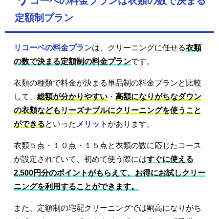
コーベの料金プランは衣類の数で決まる
定額制プラン
リコーベの料金プラン
は、クリーニングに任せる
衣類
の数で決まる定額制の料金プラン
です。
衣類の種類で料金が決まる単品制の料金プランと比較
して、
総額が分かりやすい
・
高額になりがちなダウン
の衣類などもリーズナブルにクリーニングを使うこと
ができる
といった
メリット
があります。
衣類５点・１０点・１５点と衣類の数に応じたコース
が設定されていて、初めて使う際には
すぐに使える
2,500円分のポイントがもらえて、お得にお試しクリー
ニングを利用することができます。
また、定額制の宅配クリーニングでは割高になりがち