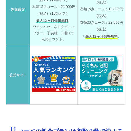
(税込)（14%オフ）
(税込)
衣類15点コース：21,900円
衣類15点コース：19,800円
料金設定
(税込)（10%オフ）
(税込)
最大12ヶ月保管無料
。
衣類20点コース：23,500円
ワイシャツ・ネクタイ・マ
(税込)
フラー・子供服、３着で１
＊
最大12ヶ月保管無料
。
点のカウント。
公式サイト
リ