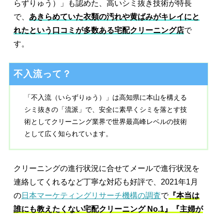
らずりゅう）」も認めた、高いシミ抜き技術が特長
で、
あきらめていた衣類の汚れや黄ばみがキレイにと
れたという口コミが多数ある宅配クリーニング店
で
す。
不入流って？
「不入流（いらずりゅう）」は高知県に本山を構える
シミ抜きの「流派」で、安全に素早くシミを落とす技
術としてクリーニング業界で世界最高峰レベルの技術
として広く知られています。
クリーニングの進行状況に合せてメールで進行状況を
連絡してくれるなど丁寧な対応も好評で、2021年1月
の
日本マーケティングリサーチ機構の調査
で
『本当は
誰にも教えたくない宅配クリーニング No.1』『主婦が