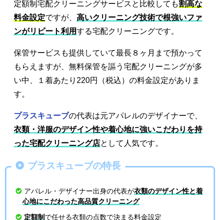
定額制宅配クリーニングサービスと比較しても
割高な
料金設定
ですが、
高いクリーニング技術で根強いファ
ンがリピート利用
する宅配クリーニングです。
保管サービスも提供していて最長８ヶ月まで預かって
もらえますが、無料保管を謳う宅配クリーニングが多
い中、１着あたり220円（税込）の料金設定がありま
す。
プラスキューブ
の代表は元アパレルのデザイナーで、
衣類・洋服のデザイン性や着心地に強いこだわりを持
った宅配クリーニング店
として人気です。
プラスキューブの特長
アパレル・デザイナー出身の代表が
衣類のデザイン性と着
心地にこだわった高品質クリーニング
定額制
で任せる衣類の点数で決まる料金設定