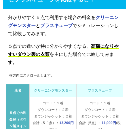
分かりやすく５点で利用する場合の料金を
クリーニン
グモンスター
と
プラスキューブ
でシミュレーションし
て比較してみます。
５点での違いが特に分かりやすくなる、
高額になりや
すいダウン製の衣類
を主にした場合で比較してみま
す。
→横方向にスクロールします。
店名
クリーニングモンスター
プラスキューブ
コート：２着
コート：１着
ダウンコート：２着
ダウンコート：２着
５点での料
ダウンジャケット：２着
ダウンジャケット：２着
金例（ダウ
合計（5+1点）：
13,200円
合計（5点）：
11,000円
(税
ン製メイン