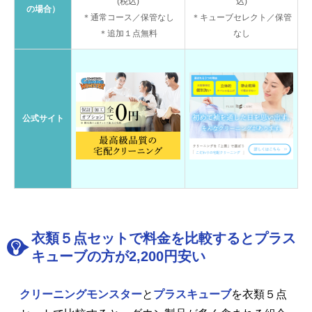
(税込)
込)
の場合）
＊通常コース／保管なし
＊キューブセレクト／保管
＊追加１点無料
なし
公式サイト
衣類５点セットで料金を比較するとプラス
キューブの方が2,200円安い
クリーニングモンスター
と
プラスキューブ
を衣類５点