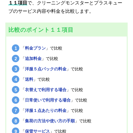
１１項目
で、クリーニングモンスターとプラスキュー
ブのサービス内容や料金を比較します。
比較のポイント１１項目
「
料金プラン
」で比較
「
追加料金
」で比較
「
洋服５点パックの料金
」で比較
「
送料
」で比較
「
衣替えで利用する場合
」で比較
「
日常使いで利用する場合
」で比較
「
洋服１点あたりの料金
」で比較
「
集荷の方法や使い方の手順
」で比較
「
保管サービス
」で比較