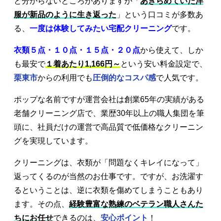
と分からないところがありますが「
あきらめていた洋
服が新品のように生き返った
」という口コミが多数あ
る、
一度は体験してみたい宅配クリーニング
です。
衣類５点・１０点・１５点・２０点
から使えて、しか
も最安で
１着あたり1,166円～
という安い料金設定で、
栗東市
からの利用でも
圧倒的なコスパ感
で人気です。
ポップな名前ですが運営会社は創業65年の実績がある
老舗クリーニング店で、業歴30年以上の職人集団を筆
頭に、社員だけの運営で高品質で低価格なクリーニン
グを実現しています。
クリーニングは、衣類が「問題なくキレイになって」
返ってくるのが当然のお仕事です。ですが、お洗濯す
るということは、逆に衣類を傷めてしまうこともあり
ます。その点、
経験豊富な熟練のベテラン職人さんた
ちにお任せ
できるのは、
安心ポイント
！