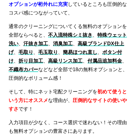
オプションが桁外れに充実
しているところも圧倒的な
コスパ感につながっていて、
通常のクリーニングについてくる無料のオプションを
全部ならべると、
不入流特殊シミ抜き
、
特殊ウェット
洗い
、
汗抜き加工
、
消臭加工
、
高級ブランドDX仕上
げ
、
毛取り
、
毛玉取り
、
簡易ほつれ直し
、
ボタン付
け
、
折り目加工
、
高級リンス加工
、
付属品追加料金
、
不織布カバー
などなど全部で18の無料オプションと、
圧倒的なボリューム感！
そして、特にネット宅配クリーニングを
初めて使うと
いう方にオススメ
な理由が、
圧倒的なサイトの使いや
すさ
です！
入力項目が少なく、コース選択で迷わない！その理由
も無料オプションの豊富さにあります。