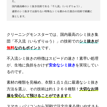
クリーニングモンスターでは、国内最高のシミ抜き集
団「不入流（いらずりゅう）」の技術での
シミ抜きが
無料
なのもポイント
です。
不入流シミ抜きの特徴はスピードの速さ！素早い処理
が、生地に負担をかけず
安全なシミ抜き
を実現してい
るのです。
素材の種類を見極め、衣類１点１点に最適なシミ抜き
方法を選ぶ、その技術は約１２６０種類！
大切なお洋
服を安心して預けることができます！
スマホ・パソコンから30秒で注文出来る使いやすさも