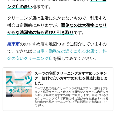
ング店の多い
地域です。
クリーニング店は生活に欠かせないもので、利用する
機会は定期的にありますが、
面倒なのは大荷物になり
がちな洗濯物の持ち運びと引き取り
です。
栗東市
のおすすめ店を地図つきでご紹介していますの
で、できれば
ご自宅・勤務先の近くにあるお店で、料
金の安いクリーニング店
を探してみてください。
スーツの宅配クリーニングおすすめランキン
グ！便利で安いおすすめ10社を徹底比較しま
した。
スーツ人気の宅配クリーニングの料金プラン・無料オプシ
ョン・保管サービス・仕上がり日数などサービス内容をラ
ンキング形式でおすすめ10社ご紹介します。自宅にいるま
まクリーニングできて荷物の持ち運びからも解放！ハマる
方続出の宅配クリーニングを上手に活用する参考にしてく
ださい。