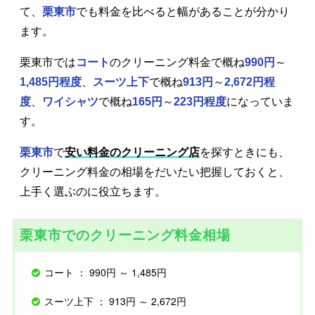
て、
栗東市
でも料金を比べると幅があることが分かり
ます。
栗東市では
コート
のクリーニング料金で概ね
990円
～
1,485円程度
、
スーツ上下
で概ね
913円
～
2,672円程
度
、
ワイシャツ
で概ね
165円
～
223円程度
になっていま
す。
栗東市
で
安い料金のクリーニング店
を探すときにも、
クリーニング料金の相場をだいたい把握しておくと、
上手く選ぶのに役立ちます。
栗東市でのクリーニング料金相場
コート ： 990円 ～ 1,485円
スーツ上下 ： 913円 ～ 2,672円