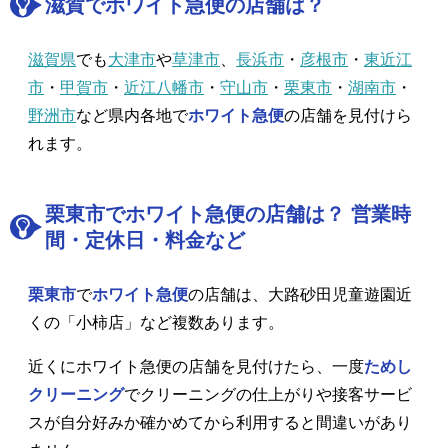
滋賀でホワイト急便の店舗は？
滋賀県
でも
大津市
や
草津市
、
長浜市
・
彦根市
・
東近江
市
・
甲賀市
・
近江八幡市
・
守山市
・
栗東市
・
湖南市
・
野洲市
など県内各地で
ホワイト急便
の店舗を見付けら
れます。
栗東市でホワイト急便の店舗は？ 営業時
間・定休日・料金など
栗東市
で
ホワイト急便
の店舗は、大路砂田児童遊園近
くの「小柿店」など複数あります。
近くにホワイト急便の店舗を見付けたら、一度
ためし
クリーニング
でクリーニングの仕上がりや接客サービ
スが自分好みか確かめてから利用すると間違いがあり