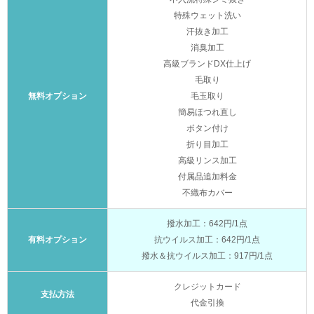
特殊ウェット洗い
汗抜き加工
消臭加工
高級ブランドDX仕上げ
毛取り
無料オプション
毛玉取り
簡易ほつれ直し
ボタン付け
折り目加工
高級リンス加工
付属品追加料金
不織布カバー
撥水加工：642円/1点
有料オプション
抗ウイルス加工：642円/1点
撥水＆抗ウイルス加工：917円/1点
クレジットカード
支払方法
代金引換