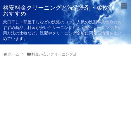
格安料金クリーニングと洗濯洗剤・柔軟剤
おすすめ
天日干し・部屋干しなどの洗濯のコツ、人気の洗剤や柔軟剤のお
すすめ商品、料金が安いクリーニング店・宅配クリーニングの活
用方法の比較など、洗濯やクリーニング全般に関する情報をまと
めています。
ホーム
料金が安いクリーニング店