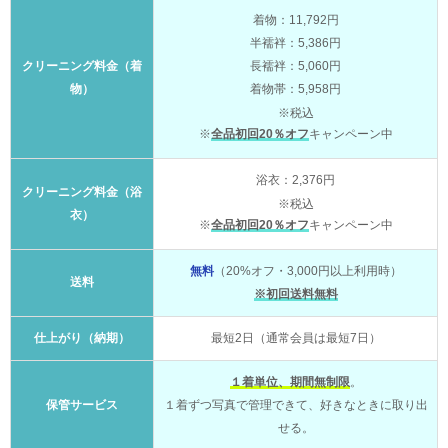
着物：11,792円
半襦袢：5,386円
クリーニング料金（着
長襦袢：5,060円
物）
着物帯：5,958円
※税込
※
全品初回20％オフ
キャンペーン中
浴衣：2,376円
クリーニング料金（浴
※税込
衣）
※
全品初回20％オフ
キャンペーン中
無料
（20%オフ・3,000円以上利用時）
送料
※初回送料無料
仕上がり（納期）
最短2日（通常会員は最短7日）
１着単位、期間無制限
。
保管サービス
１着ずつ写真で管理できて、好きなときに取り出
せる。