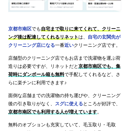
京都市南区
でも
自宅まで取りに来てくれて、クリーニ
ング後は配達してくれるリネット
は、
自宅の玄関先が
クリーニング店になる
一番
近い
クリーニング店です。
店舗型のクリーニング店でもお店まで洗濯物を運ぶ荷
造りは必要ですが、リネットだと
京都市南区でも、集
荷時にダンボール箱も無料
で手配してくれるなど、さ
らに楽チンに利用できます♪
面倒な店舗までの洗濯物の持ち運びや、クリーニング
後の引き取りがなく、
スグに使える
ところが好評で、
京都市南区でも利用する人が増えています
。
無料のオプションも充実していて、毛玉取り・毛取