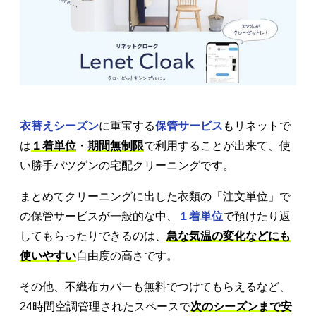
衣替えシーズン
に重宝する
保管サービス
もリネットで
は
１着単位
・
期間無制限
で利用することが出来て、使
い勝手バツグンの宅配クリーニングです。
まとめてクリーニングに出した衣類の「注文単位」で
の保管サービスが一般的な中、
１着単位
で預けたり返
してもらったりできるのは、
急な気温の変化などにも
使いやすい
自由度の高さです。
その他、不織布カバーも無料でつけてもらえるなど、
24時間空調管理されたスペースで
次のシーズンまで安