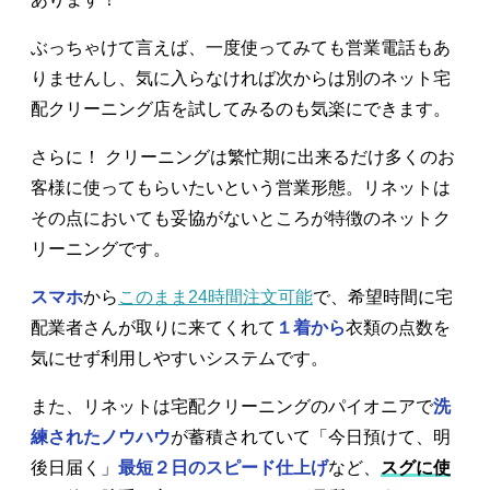
ぶっちゃけて言えば、一度使ってみても営業電話もあ
りませんし、気に入らなければ次からは別のネット宅
配クリーニング店を試してみるのも気楽にできます。
さらに！ クリーニングは繁忙期に出来るだけ多くのお
客様に使ってもらいたいという営業形態。リネットは
その点においても妥協がないところが特徴のネットク
リーニングです。
スマホ
から
このまま24時間注文可能
で、希望時間に宅
配業者さんが取りに来てくれて
１着から
衣類の点数を
気にせず利用しやすいシステムです。
また、リネットは宅配クリーニングのパイオニアで
洗
練されたノウハウ
が蓄積されていて「今日預けて、明
後日届く」
最短２日のスピード仕上げ
など、
スグに使