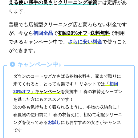
える使い勝手の良さ
と
クリーニング品質
には定評があ
ります。
普段でも店舗型クリーニング店と変わらない料金です
が、今なら
初回全品
で
初回20%オフ
+
送料無料
で利用
できるキャンペーン中で、
さらに安い料金
で使うこと
ができます。
キャンペーン中♪
ダウンのコートなどかさばる冬物衣料も、家まで取りに
来てくれると、とっても楽です！ リネットでは
「
初回
20%オフ
」キャンペーン
を実施中！ 春の衣替えシーズン
を逃した方にもオススメです！
次の冬も気持ちよく着られるように、冬物の収納前に！
春夏物の使用前に！ 春の衣替えに、初めて宅配クリーニ
ングを使ってみる
お試し
にもおすすめの安さがチャンス
です！