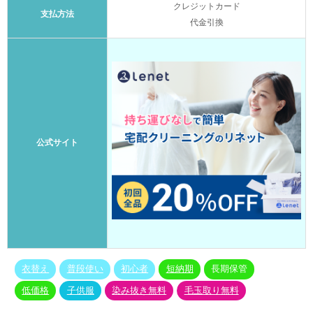
クレジットカード
支払方法
代金引換
公式サイト
衣替え
普段使い
初心者
短納期
長期保管
低価格
子供服
染み抜き無料
毛玉取り無料