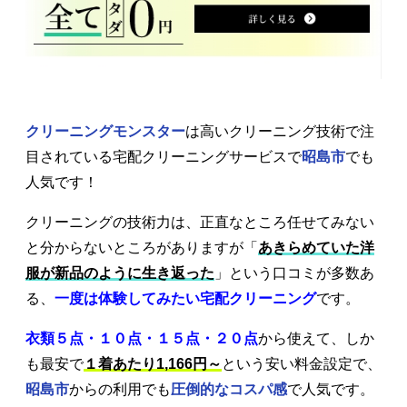
クリーニングモンスター
は高いクリーニング技術で注
目されている宅配クリーニングサービスで
昭島市
でも
人気です！
クリーニングの技術力は、正直なところ任せてみない
と分からないところがありますが「
あきらめていた洋
服が新品のように生き返った
」という口コミが多数あ
る、
一度は体験してみたい宅配クリーニング
です。
衣類５点・１０点・１５点・２０点
から使えて、しか
も最安で
１着あたり1,166円～
という安い料金設定で、
昭島市
からの利用でも
圧倒的なコスパ感
で人気です。