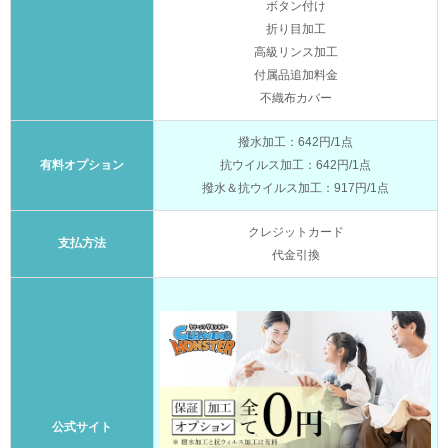
ボタン付け
折り目加工
高級リンス加工
付属品追加料金
不織布カバー
撥水加工：642円/1点
有料オプション
抗ウイルス加工：642円/1点
撥水＆抗ウイルス加工：917円/1点
クレジットカード
支払方法
代金引換
公式サイト