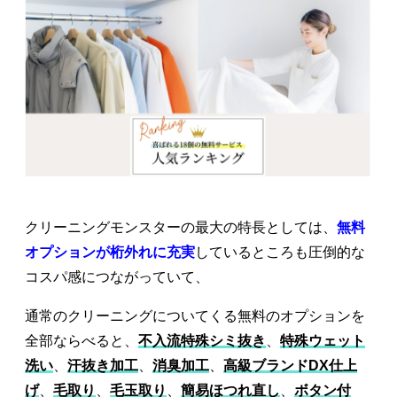
クリーニングモンスターの最大の特長としては、
無料
オプションが桁外れに充実
しているところも圧倒的な
コスパ感につながっていて、
通常のクリーニングについてくる無料のオプションを
全部ならべると、
不入流特殊シミ抜き
、
特殊ウェット
洗い
、
汗抜き加工
、
消臭加工
、
高級ブランドDX仕上
げ
、
毛取り
、
毛玉取り
、
簡易ほつれ直し
、
ボタン付