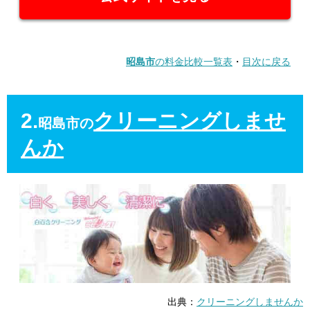
昭島市
の料金比較一覧表
・
目次に戻る
2.
クリーニングしませ
昭島市の
んか
出典：
クリーニングしませんか