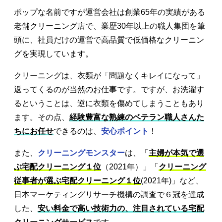
ポップな名前ですが運営会社は創業65年の実績がある
老舗クリーニング店で、業歴30年以上の職人集団を筆
頭に、社員だけの運営で高品質で低価格なクリーニン
グを実現しています。
クリーニングは、衣類が「問題なくキレイになって」
返ってくるのが当然のお仕事です。ですが、お洗濯す
るということは、逆に衣類を傷めてしまうこともあり
ます。その点、
経験豊富な熟練のベテラン職人さんた
ちにお任せ
できるのは、
安心ポイント
！
また、
クリーニングモンスター
は、「
主婦が本気で選
ぶ宅配クリーニング１位
（2021年）」「
クリーニング
従事者が選ぶ宅配クリーニング１位
(2021年)」など、
日本マーケティングリサーチ機構の調査で６冠を達成
した、
安い料金で高い技術力の、注目されている宅配