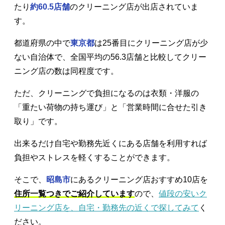
たり
約60.5店舗
のクリーニング店が出店されていま
す。
都道府県の中で
東京都
は25番目にクリーニング店が少
ない自治体で、全国平均の56.3店舗と比較してクリー
ニング店の数は同程度です。
ただ、クリーニングで負担になるのは衣類・洋服の
「重たい荷物の持ち運び」と「営業時間に合せた引き
取り」です。
出来るだけ自宅や勤務先近くにある店舗を利用すれば
負担やストレスを軽くすることができます。
そこで、
昭島市
にあるクリーニング店おすすめ10店を
住所一覧つきでご紹介しています
ので、
値段の安いク
リーニング店を、自宅・勤務先の近くで探してみて
く
ださい。