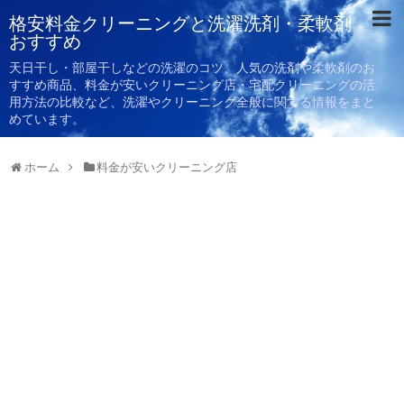
格安料金クリーニングと洗濯洗剤・柔軟剤
おすすめ
天日干し・部屋干しなどの洗濯のコツ、人気の洗剤や柔軟剤のお
すすめ商品、料金が安いクリーニング店・宅配クリーニングの活
用方法の比較など、洗濯やクリーニング全般に関する情報をまと
めています。
ホーム
料金が安いクリーニング店