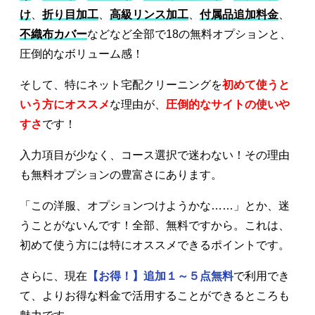
け
、
折り目加工
、
高級リンス加工
、
付属品追加料金
、
不織布カバー
などなど全部で18の無料オプションと、
圧倒的なボリューム感！
そして、特にネット宅配クリーニングを
初めて使うと
いう方にオススメ
な理由が、
圧倒的なサイトの使いや
すさ
です！
入力項目が少なく、コース選択で迷わない！その理由
も無料オプションの豊富さにあります。
「この洋服、オプションつけようかな……」とか、迷
うことがないんです！全部、無料ですから。これは、
初めて使う方には特にオススメできるポイントです。
さらに、現在
【お得！】追加１～５点無料
で利用でき
て、よりお得な料金で活用することができるところも