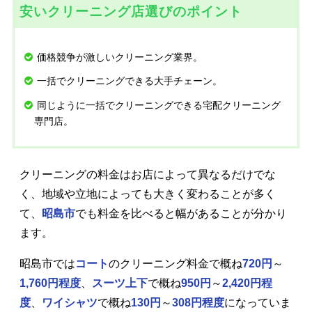
安いクリーニング店選びのポイント
価格競争が激しいクリーニング業界。
一括でクリーニングできる大手チェーン。
同じように一括でクリーニングできる宅配クリーニング
専門店。
クリーニングの料金はお店によって異なるだけでな
く、地域や立地によっても大きく変わることが多く
て、
昭島市
でも料金を比べると幅があることが分かり
ます。
昭島市では
コート
のクリーニング料金で概ね
720円
～
1,760円程度
、
スーツ上下
で概ね
950円
～
2,420円程
度
、
ワイシャツ
で概ね
130円
～
308円程度
になっていま