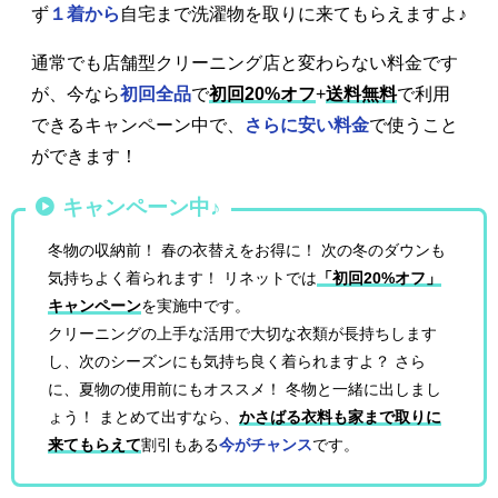
ず
１着から
自宅まで洗濯物を取りに来てもらえますよ♪
通常でも店舗型クリーニング店と変わらない料金です
が、今なら
初回全品
で
初回20%オフ
+
送料無料
で利用
できるキャンペーン中で、
さらに安い料金
で使うこと
ができます！
キャンペーン中♪
冬物の収納前！ 春の衣替えをお得に！ 次の冬のダウンも
気持ちよく着られます！ リネットでは
「初回20%オフ」
キャンペーン
を実施中です。
クリーニングの上手な活用で大切な衣類が長持ちします
し、次のシーズンにも気持ち良く着られますよ？ さら
に、夏物の使用前にもオススメ！ 冬物と一緒に出しまし
ょう！ まとめて出すなら、
かさばる衣料も家まで取りに
来てもらえて
割引もある
今がチャンス
です。