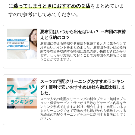
に
迷ってしまうときにおすすめの２店
をまとめていま
すので参考にしてみてください。
夏布団はいつから出せばいい？ ～布団の衣替
えと収納のコツ
夏布団に替える時期や冬布団を収納するときに気を付けて
おきたいポイントをまとめました。夏布団を使い始める時
期で冬布団を収納する時期は湿気の多い梅雨どきにかかり
ます。しっかり対策しておくことでお布団を気持ちよく使
うことができますよ。
スーツの宅配クリーニングおすすめランキン
グ！便利で安いおすすめ10社を徹底比較しま
した。
スーツ人気の宅配クリーニングの料金プラン・無料オプシ
ョン・保管サービス・仕上がり日数などサービス内容をラ
ンキング形式でおすすめ10社ご紹介します。自宅にいるま
まクリーニングできて荷物の持ち運びからも解放！ハマる
方続出の宅配クリーニングを上手に活用する参考にしてく
ださい。