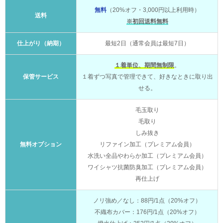
無料
（20%オフ・3,000円以上利用時）
送料
※初回送料無料
仕上がり（納期）
最短2日（通常会員は最短7日）
１着単位、期間無制限
。
保管サービス
１着ずつ写真で管理できて、好きなときに取り出
せる。
毛玉取り
毛取り
しみ抜き
無料オプション
リファイン加工（プレミアム会員）
水洗い全品やわらか加工（プレミアム会員）
ワイシャツ抗菌防臭加工（プレミアム会員）
再仕上げ
ノリ強め／なし：88円/1点（20%オフ）
不織布カバー：176円/1点（20%オフ）