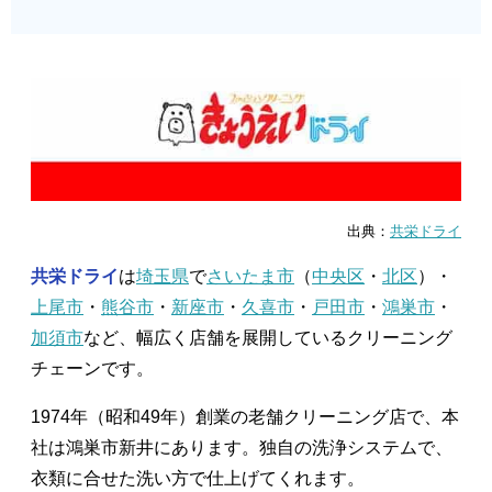
出典：
共栄ドライ
共栄ドライ
は
埼玉県
で
さいたま市
（
中央区
・
北区
）・
上尾市
・
熊谷市
・
新座市
・
久喜市
・
戸田市
・
鴻巣市
・
加須市
など、幅広く店舗を展開しているクリーニング
チェーンです。
1974年（昭和49年）創業の老舗クリーニング店で、本
社は鴻巣市新井にあります。独自の洗浄システムで、
衣類に合せた洗い方で仕上げてくれます。