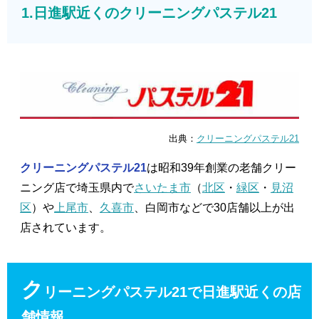
1.日進駅近くのクリーニングパステル21
出典：
クリーニングパステル21
クリーニングパステル21
は昭和39年創業の老舗クリー
ニング店で埼玉県内で
さいたま市
（
北区
・
緑区
・
見沼
区
）や
上尾市
、
久喜市
、白岡市などで30店舗以上が出
店されています。
ク
リーニングパステル21で日進駅近くの店
舗情報