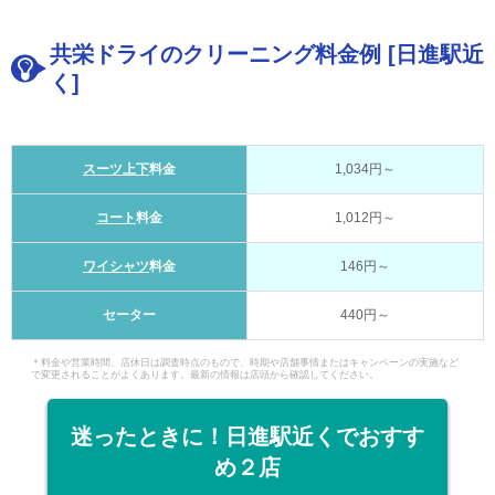
共栄ドライのクリーニング料金例 [日進駅近
く]
スーツ上下
料金
1,034円～
コート
料金
1,012円～
ワイシャツ
料金
146円～
セーター
440円～
＊料金や営業時間、店休日は調査時点のもので、時期や店舗事情またはキャンペーンの実施など
で変更されることがよくあります。最新の情報は店頭から確認してください。
迷ったときに！日進駅近くでおすす
め２店