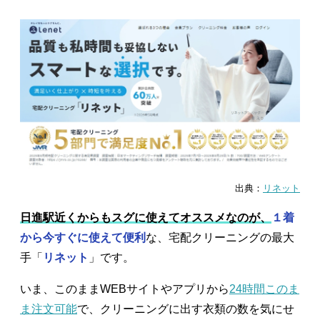
出典：
リネット
日進駅近くからもスグに使えてオススメなのが、
１着
から今すぐに使えて便利
な、宅配クリーニングの最大
手「
リネット
」です。
いま、このままWEBサイトやアプリから
24時間このま
ま注文可能
で、クリーニングに出す衣類の数を気にせ