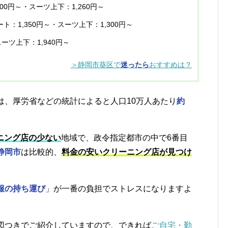
300円～・スーツ上下：1,260円～
ート：1,350円～・スーツ上下：1,300円～
ーツ上下：1,940円～
＞静岡市葵区で
迷ったら
おすすめは？
は、厚労省などの統計によると人口10万人あたり
約
ニング店の少ない
地域で、政令指定都市の中で6番目
静岡市
は比較的、
料金の安いクリーニング店が見つけ
服の持ち運び
」が一番の負担でストレスになりますよ
図つきでご紹介していますので、できれば
ご自宅・勤