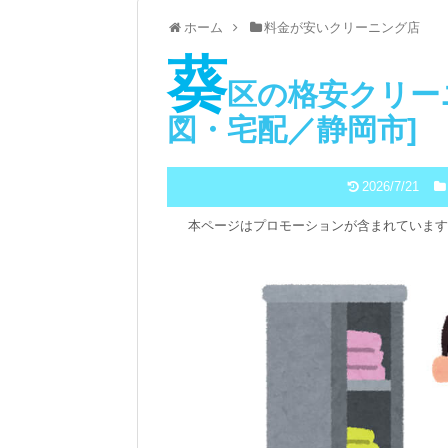
ホーム
料金が安いクリーニング店
葵
区の格安クリーニ
図・宅配／静岡市]
2026/7/21
本ページはプロモーションが含まれています