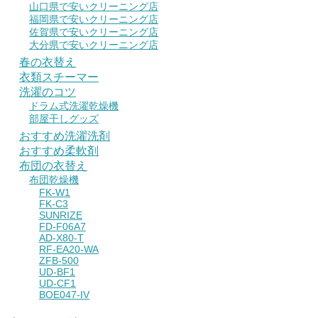
山口県で安いクリーニング店
福岡県で安いクリーニング店
佐賀県で安いクリーニング店
大分県で安いクリーニング店
春の衣替え
衣類スチーマー
洗濯のコツ
ドラム式洗濯乾燥機
部屋干しグッズ
おすすめ洗濯洗剤
おすすめ柔軟剤
布団の衣替え
布団乾燥機
FK-W1
FK-C3
SUNRIZE
FD-F06A7
AD-X80-T
RF-EA20-WA
ZFB-500
UD-BF1
UD-CF1
BOE047-IV