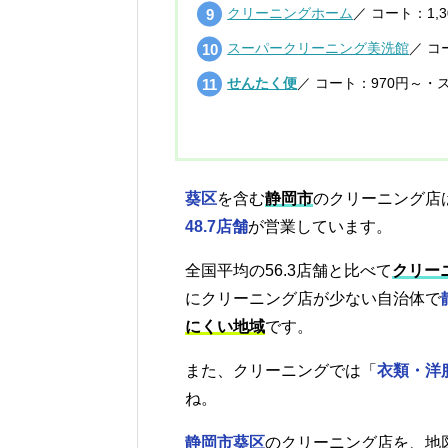
クリーニングホーム
／ コート：1,
スーパークリーニング美洗館
／ コ
せんたく便
／ コート：970円～・ス
葵区
を含む
静岡市
のクリーニング店
48.7店舗
が営業しています。
全国平均の56.3店舗と比べて
クリー
にクリーニング店が少ない自治体で
にくい地域
です。
また、クリーニングでは「
衣類・洋
ね。
静岡市葵区
のクリーニング店を、地