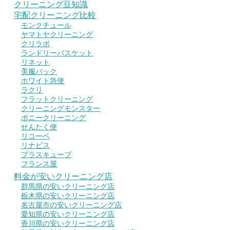
クリーニング豆知識
宅配クリーニング比較
モンクチュール
ヤマトヤクリーニング
クリラボ
ランドリーバスケット
リネット
美服パック
ホワイト急便
ラクリ
フラットクリーニング
クリーニングモンスター
ポニークリーニング
せんたく便
リコーベ
リナビス
プラスキューブ
フランス屋
料金が安いクリーニング店
群馬県の安いクリーニング店
栃木県の安いクリーニング店
名古屋市の安いクリーニング店
愛知県の安いクリーニング店
香川県の安いクリーニング店