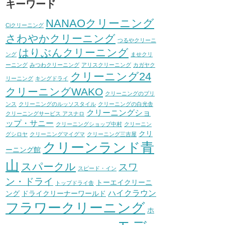
キーワード
NANAOクリーニング
Ciクリーニング
さわやかクリーニング
つるやクリーニ
はりぶんクリーニング
ング
ませクリ
ーニング
みつわクリーニング
アリスクリーニング
カガヤク
クリーニング24
リーニング
キングドライ
クリーニングWAKO
クリーニングのプリ
ンス
クリーニングのルッソスタイル
クリーニングの白光舎
クリーニングショ
クリーニングサービス アスナロ
ップ・サニー
クリーニングショップ中村
クリーニン
クリ
グシロヤ
クリーニングマイグマ
クリーニング三吉屋
クリーンランド青
ーニング館
山
スパークル
スワ
スピード・イン
ン・ドライ
トーエイクリーニ
トップドライ舎
ハイクラウン
ング
ドライクリーナーワールド
フラワークリーニング
ホ