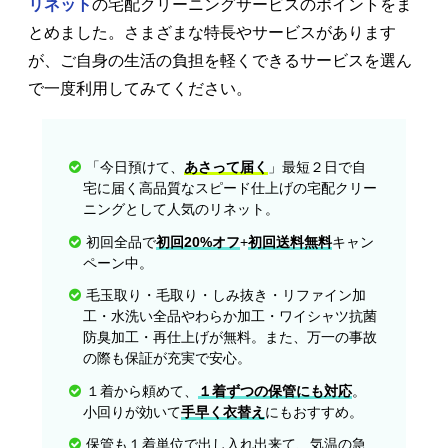
リネット
の宅配クリーニングサービスのポイントをま
とめました。さまざまな特長やサービスがあります
が、ご自身の生活の負担を軽くできるサービスを選ん
で一度利用してみてください。
「今日預けて、
あさって届く
」最短２日で自
宅に届く高品質なスピード仕上げの宅配クリー
ニングとして人気のリネット。
初回全品で
初回20%オフ
+
初回送料無料
キャン
ペーン中。
毛玉取り・毛取り・しみ抜き・リファイン加
工・水洗い全品やわらか加工・ワイシャツ抗菌
防臭加工・再仕上げが無料。また、万一の事故
の際も保証が充実で安心。
１着から頼めて、
１着ずつの保管にも対応
。
小回りが効いて
手早く衣替え
にもおすすめ。
保管も１着単位で出し入れ出来て、気温の急