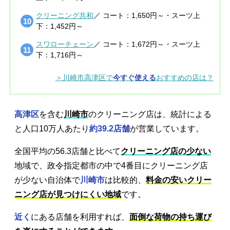
クリーニング共和
／ コート：1,650円～・スーツ上
下：1,452円～
スワローチェーン
／ コート：1,672円～・スーツ上
下：1,716円～
＞川崎市高津区で
今すぐ使える
おすすめの店は？
高津区
を含む
川崎市
のクリーニング店は、統計による
と人口10万人あたり
約39.2店舗
が営業しています。
全国平均の56.3店舗と比べて
クリーニング店の少ない
地域で、政令指定都市の中で4番目にクリーニング店
が少ない自治体で
川崎市
は比較的、
料金の安いクリー
ニング店が見つけにくい地域
です。
近く
にある店舗を利用すれば、
面倒な荷物の持ち運び