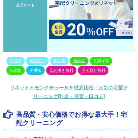
公式サイト
衣替え
普段使い
初心者
短納期
長期保管
低価格
子供服
染み抜き無料
毛玉取り無料
リネットとモンクチュールを徹底比較！人気の宅配ク
リーニング[料金・保管・口コミ]
高品質・安心価格でお得な最大手！宅
配クリーニング