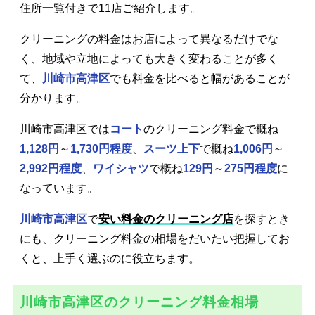
住所一覧付きで11店ご紹介します。
クリーニングの料金はお店によって異なるだけでな
く、地域や立地によっても大きく変わることが多く
て、
川崎市高津区
でも料金を比べると幅があることが
分かります。
川崎市高津区では
コート
のクリーニング料金で概ね
1,128円
～
1,730円程度
、
スーツ上下
で概ね
1,006円
～
2,992円程度
、
ワイシャツ
で概ね
129円
～
275円程度
に
なっています。
川崎市高津区
で
安い料金のクリーニング店
を探すとき
にも、クリーニング料金の相場をだいたい把握してお
くと、上手く選ぶのに役立ちます。
川崎市高津区のクリーニング料金相場