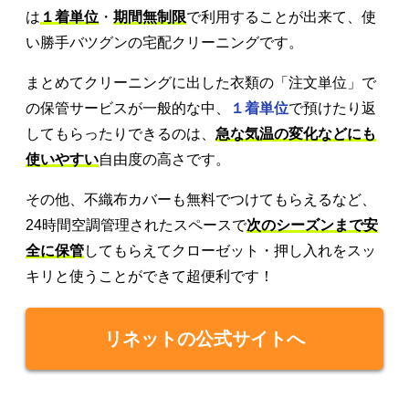
は
１着単位
・
期間無制限
で利用することが出来て、使
い勝手バツグンの宅配クリーニングです。
まとめてクリーニングに出した衣類の「注文単位」で
の保管サービスが一般的な中、
１着単位
で預けたり返
してもらったりできるのは、
急な気温の変化などにも
使いやすい
自由度の高さです。
その他、不織布カバーも無料でつけてもらえるなど、
24時間空調管理されたスペースで
次のシーズンまで安
全に保管
してもらえてクローゼット・押し入れをスッ
キリと使うことができて超便利です！
リネットの公式サイトへ