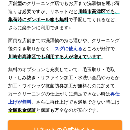
店舗型のクリーニング店でもお店まで洗濯物を運ぶ荷
造りは必要ですが、リネットだと
川崎市高津区でも、
集荷時にダンボール箱も無料
で手配してくれるなど、
さらに楽チンに利用できます♪
面倒な店舗までの洗濯物の持ち運びや、クリーニング
後の引き取りがなく、
スグに使える
ところが好評で、
川崎市高津区でも利用する人が増えています
。
無料のオプションも充実していて、毛玉取り・毛取
り・しみ抜き・リファイン加工・水洗い全品やわらか
加工・ワイシャツ抗菌防臭加工が無料なのに加えて、
万一クリーニングの仕上がりに満足できない時は
再仕
上げが無料
、さらに再仕上げでも満足できない時には
全額返金保証
と保証も万全なのが安心です。
リネットの公式サイトへ