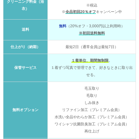
クリーニング料金（浴
※税込
衣）
※
全品初回20％オフ
キャンペーン中
無料
（20%オフ・3,000円以上利用時）
送料
※初回送料無料
仕上がり（納期）
最短2日（通常会員は最短7日）
１着単位、期間無制限
。
保管サービス
１着ずつ写真で管理できて、好きなときに取り出
せる。
毛玉取り
毛取り
しみ抜き
無料オプション
リファイン加工（プレミアム会員）
水洗い全品やわらか加工（プレミアム会員）
ワイシャツ抗菌防臭加工（プレミアム会員）
再仕上げ