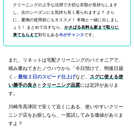
クリーニングの上手な活用で大切な衣類が長持ちします
し、次のシーズンにも気持ち良く着られますよ？ さら
に、夏物の使用前にもオススメ！ 冬物と一緒に出しまし
ょう！ まとめて出すなら、
かさばる衣料も家まで取りに
来てもらえて
割引もある
今がチャンス
です。
また、リネットは宅配クリーニングのパイオニアで、
積み重ねてきたノウハウから「今日預けて、明後日届
く」
最短２日のスピード仕上げ
など、
スグに使える使
い勝手の良さ
と
クリーニング品質
には定評がありま
す。
川崎市高津区で安くて近くにある、使いやすいクリー
ニング店をお探しなら、一度試してみる価値がありま
すよ？