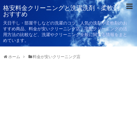
格安料金クリーニングと洗濯洗剤・柔軟剤
おすすめ
天日干し・部屋干しなどの洗濯のコツ、人気の洗剤や柔軟剤のお
すすめ商品、料金が安いクリーニング店・宅配クリーニングの活
用方法の比較など、洗濯やクリーニング全般に関する情報をまと
めています。
ホーム
料金が安いクリーニング店