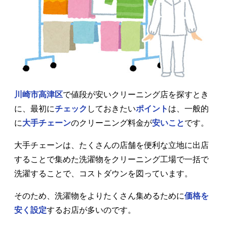
川崎市高津区
で値段が安いクリーニング店を探すとき
に、最初に
チェック
しておきたい
ポイント
は、一般的
に
大手チェーン
のクリーニング料金が
安いこと
です。
大手チェーンは、たくさんの店舗を便利な立地に出店
することで集めた洗濯物をクリーニング工場で一括で
洗濯することで、コストダウンを図っています。
そのため、洗濯物をよりたくさん集めるために
価格を
安く設定
するお店が多いのです。