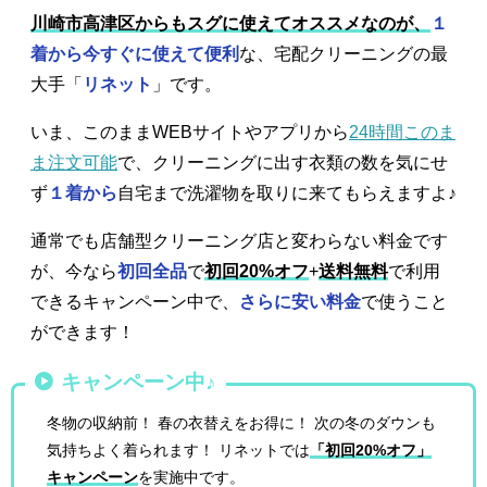
川崎市高津区からもスグに使えてオススメなのが、
１
着から今すぐに使えて便利
な、宅配クリーニングの最
大手「
リネット
」です。
いま、このままWEBサイトやアプリから
24時間このま
ま注文可能
で、クリーニングに出す衣類の数を気にせ
ず
１着から
自宅まで洗濯物を取りに来てもらえますよ♪
通常でも店舗型クリーニング店と変わらない料金です
が、今なら
初回全品
で
初回20%オフ
+
送料無料
で利用
できるキャンペーン中で、
さらに安い料金
で使うこと
ができます！
キャンペーン中♪
冬物の収納前！ 春の衣替えをお得に！ 次の冬のダウンも
気持ちよく着られます！ リネットでは
「初回20%オフ」
キャンペーン
を実施中です。