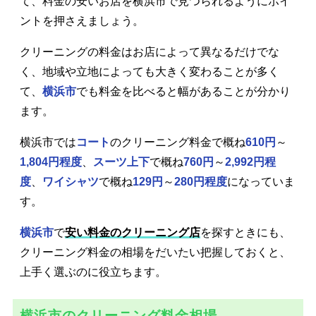
て、料金の安いお店を横浜市で見つられるようにポイ
ントを押さえましょう。
クリーニングの料金はお店によって異なるだけでな
く、地域や立地によっても大きく変わることが多く
て、
横浜市
でも料金を比べると幅があることが分かり
ます。
横浜市では
コート
のクリーニング料金で概ね
610円
～
1,804円程度
、
スーツ上下
で概ね
760円
～
2,992円程
度
、
ワイシャツ
で概ね
129円
～
280円程度
になっていま
す。
横浜市
で
安い料金のクリーニング店
を探すときにも、
クリーニング料金の相場をだいたい把握しておくと、
上手く選ぶのに役立ちます。
横浜市のクリーニング料金相場