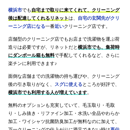
横浜市
でも
自宅まで取りに来てくれて、クリーニング
後は配達してくれるリネット
は、
自宅の玄関先がクリ
ーニング店になる
一番
近い
クリーニング店です。
店舗型のクリーニング店でもお店まで洗濯物を運ぶ荷
造りは必要ですが、リネットだと
横浜市でも、集荷時
にダンボール箱も無料
で手配してくれるなど、さらに
楽チンに利用できます♪
面倒な店舗までの洗濯物の持ち運びや、クリーニング
後の引き取りがなく、
スグに使える
ところが好評で、
横浜市でも利用する人が増えています
。
無料のオプションも充実していて、毛玉取り・毛取
り・しみ抜き・リファイン加工・水洗い全品やわらか
加工・ワイシャツ抗菌防臭加工が無料なのに加えて、
万一クリーニングの仕上がりに満足できない時は
再仕