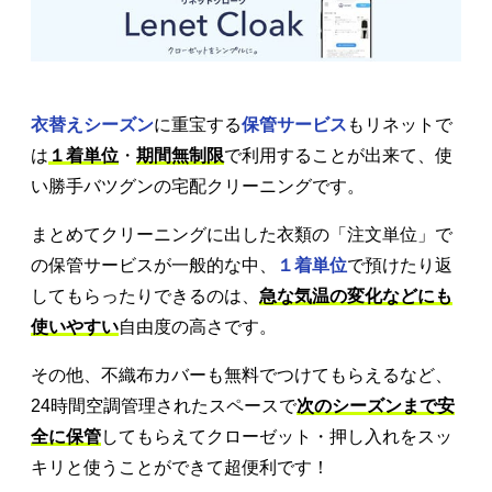
衣替えシーズン
に重宝する
保管サービス
もリネットで
は
１着単位
・
期間無制限
で利用することが出来て、使
い勝手バツグンの宅配クリーニングです。
まとめてクリーニングに出した衣類の「注文単位」で
の保管サービスが一般的な中、
１着単位
で預けたり返
してもらったりできるのは、
急な気温の変化などにも
使いやすい
自由度の高さです。
その他、不織布カバーも無料でつけてもらえるなど、
24時間空調管理されたスペースで
次のシーズンまで安
全に保管
してもらえてクローゼット・押し入れをスッ
キリと使うことができて超便利です！