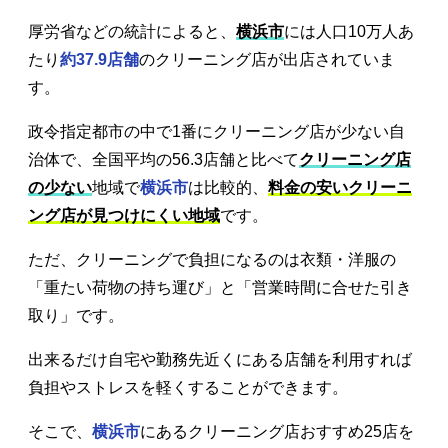
厚労省などの統計によると、
横浜市
には人口10万人あ
たり
約37.9店舗
のクリーニング店が出店されていま
す。
政令指定都市の中で1番にクリーニング店が少ない自
治体で、全国平均の56.3店舗と比べて
クリーニング店
の少ない
地域で
横浜市
は比較的、
料金の安いクリーニ
ング店が見つけにくい地域
です。
ただ、クリーニングで負担になるのは衣類・洋服の
「重たい荷物の持ち運び」と「営業時間に合せた引き
取り」です。
出来るだけ自宅や勤務先近くにある店舗を利用すれば
負担やストレスを軽くすることができます。
そこで、
横浜市
にあるクリーニング店おすすめ25店を