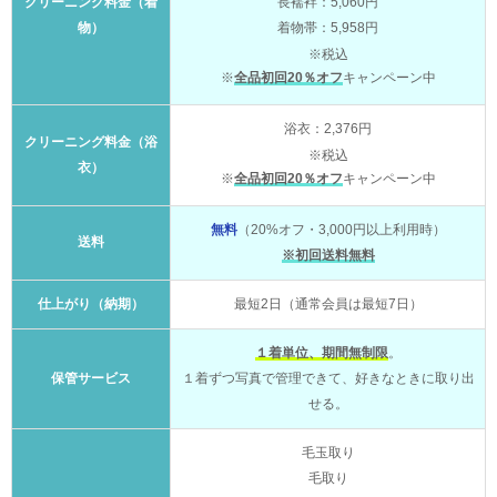
クリーニング料金（着
長襦袢：5,060円
物）
着物帯：5,958円
※税込
※
全品初回20％オフ
キャンペーン中
浴衣：2,376円
クリーニング料金（浴
※税込
衣）
※
全品初回20％オフ
キャンペーン中
無料
（20%オフ・3,000円以上利用時）
送料
※初回送料無料
仕上がり（納期）
最短2日（通常会員は最短7日）
１着単位、期間無制限
。
保管サービス
１着ずつ写真で管理できて、好きなときに取り出
せる。
毛玉取り
毛取り