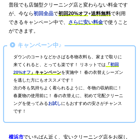
普段でも店舗型クリーニング店と変わらない料金です
が、今なら
初回全品
で
初回20%オフ
+
送料無料
で利用
できるキャンペーン中で、
さらに安い料金
で使うこと
ができます。
キャンペーン中♪
ダウンのコートなどかさばる冬物衣料も、家まで取りに
来てくれると、とっても楽です！ リネットでは
「
初回
20%オフ
」キャンペーン
を実施中！ 春の衣替えシーズン
を逃した方にもオススメです！
次の冬も気持ちよく着られるように、冬物の収納前に！
春夏物の使用前に！ 春の衣替えに、初めて宅配クリーニ
ングを使ってみる
お試し
にもおすすめの安さがチャンス
です！
横浜市
でいちばん近く、安いクリーニング店をお探し