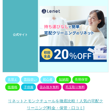
公式サイト
衣替え
普段使い
初心者
短納期
長期保管
低価格
子供服
染み抜き無料
毛玉取り無料
リネットとモンクチュールを徹底比較！人気の宅配ク
リーニング[料金・保管・口コミ]