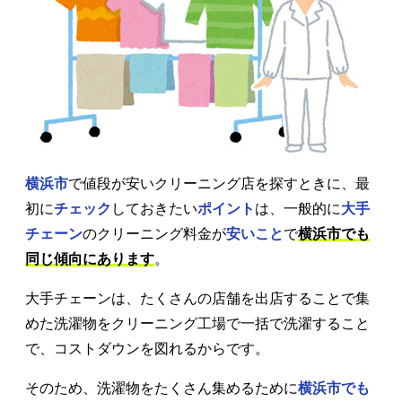
横浜市
で値段が安いクリーニング店を探すときに、最
初に
チェック
しておきたい
ポイント
は、一般的に
大手
チェーン
のクリーニング料金が
安いこと
で
横浜市でも
同じ傾向にあります
。
大手チェーンは、たくさんの店舗を出店することで集
めた洗濯物をクリーニング工場で一括で洗濯すること
で、コストダウンを図れるからです。
そのため、洗濯物をたくさん集めるために
横浜市でも