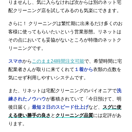
りませんし、気に入らなければ次からは別のネット宅
配クリーニング店を試してみるのも気楽にできます。
さらに！ クリーニングは繁忙期に出来るだけ多くのお
客様に使ってもらいたいという営業形態。リネットは
その点においても妥協がないところが特徴のネットク
リーニングです。
スマホ
から
このまま24時間注文可能
で、希望時間に宅
配業者さんが取りに来てくれて
１着から
衣類の点数を
気にせず利用しやすいシステムです。
また、リネットは宅配クリーニングのパイオニアで
洗
練されたノウハウ
が蓄積されていて「今日預けて、明
後日届く」
最短２日のスピード仕上げ
など、
スグに使
える使い勝手の良さ
と
クリーニング品質
には定評があ
ります。