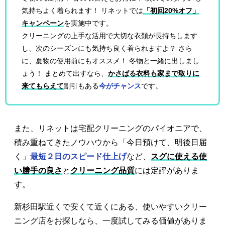
気持ちよく着られます！ リネットでは
「初回20%オフ」
キャンペーン
を実施中です。
クリーニングの上手な活用で大切な衣類が長持ちします
し、次のシーズンにも気持ち良く着られますよ？ さら
に、夏物の使用前にもオススメ！ 冬物と一緒に出しまし
ょう！ まとめて出すなら、
かさばる衣料も家まで取りに
来てもらえて
割引もある
今がチャンス
です。
また、リネットは宅配クリーニングのパイオニアで、
積み重ねてきたノウハウから「今日預けて、明後日届
く」
最短２日のスピード仕上げ
など、
スグに使える使
い勝手の良さ
と
クリーニング品質
には定評がありま
す。
新杉田駅近くで安くて近くにある、使いやすいクリー
ニング店をお探しなら、一度試してみる価値がありま