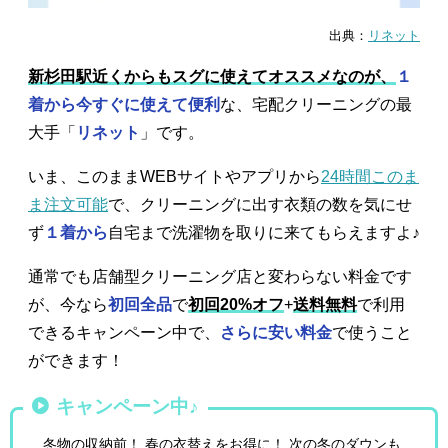
出典：
リネット
新杉田駅近くからもスグに使えてオススメなのが、
１
着から今すぐに使えて便利
な、宅配クリーニングの最
大手「
リネット
」です。
いま、このままWEBサイトやアプリから
24時間このま
ま注文可能
で、クリーニングに出す衣類の数を気にせ
ず
１着から
自宅まで洗濯物を取りに来てもらえますよ♪
通常でも店舗型クリーニング店と変わらない料金です
が、今なら
初回全品
で
初回20%オフ
+
送料無料
で利用
できるキャンペーン中で、
さらに安い料金
で使うこと
ができます！
キャンペーン中♪
冬物の収納前！ 春の衣替えをお得に！ 次の冬のダウンも