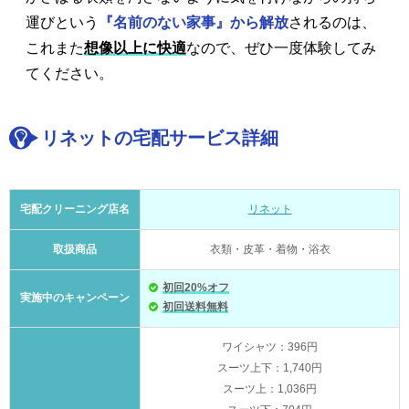
運びという
『名前のない家事』から解放
されるのは、
これまた
想像以上に快適
なので、ぜひ一度体験してみ
てください。
リネットの宅配サービス詳細
宅配クリーニング店名
リネット
取扱商品
衣類・皮革・着物・浴衣
初回20%オフ
実施中のキャンペーン
初回送料無料
ワイシャツ：396円
スーツ上下：1,740円
スーツ上：1,036円