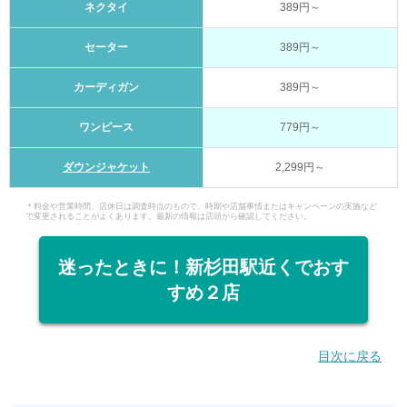
ネクタイ
389円～
セーター
389円～
カーディガン
389円～
ワンピース
779円～
ダウンジャケット
2,299円～
＊料金や営業時間、店休日は調査時点のもので、時期や店舗事情またはキャンペーンの実施など
で変更されることがよくあります。最新の情報は店頭から確認してください。
迷ったときに！新杉田駅近くでおす
すめ２店
目次に戻る