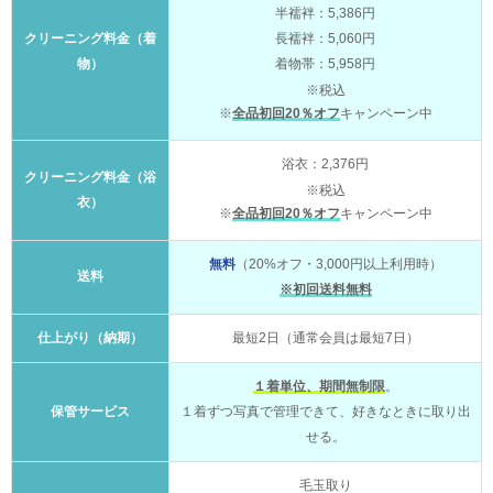
半襦袢：5,386円
クリーニング料金（着
長襦袢：5,060円
物）
着物帯：5,958円
※税込
※
全品初回20％オフ
キャンペーン中
浴衣：2,376円
クリーニング料金（浴
※税込
衣）
※
全品初回20％オフ
キャンペーン中
無料
（20%オフ・3,000円以上利用時）
送料
※初回送料無料
仕上がり（納期）
最短2日（通常会員は最短7日）
１着単位、期間無制限
。
保管サービス
１着ずつ写真で管理できて、好きなときに取り出
せる。
毛玉取り