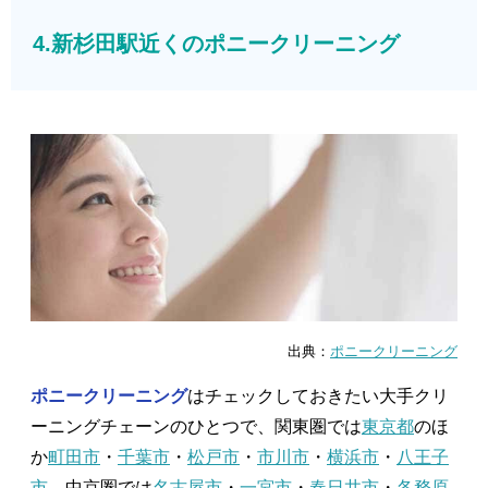
4.新杉田駅近くのポニークリーニング
出典：
ポニークリーニング
ポニークリーニング
はチェックしておきたい大手クリ
ーニングチェーンのひとつで、関東圏では
東京都
のほ
か
町田市
・
千葉市
・
松戸市
・
市川市
・
横浜市
・
八王子
市
、中京圏では
名古屋市
・
一宮市
・
春日井市
・
各務原