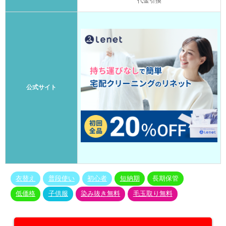
代金引換
公式サイト
衣替え
普段使い
初心者
短納期
長期保管
低価格
子供服
染み抜き無料
毛玉取り無料