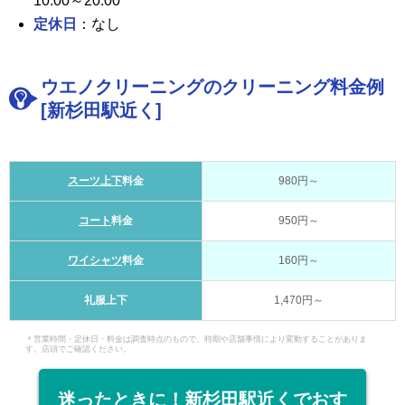
10:00～20:00
定休日
：なし
ウエノクリーニングのクリーニング料金例
[新杉田駅近く]
スーツ上下
料金
980円～
コート
料金
950円～
ワイシャツ
料金
160円～
礼服上下
1,470円～
＊営業時間・定休日・料金は調査時点のもので、時期や店舗事情により変動することがありま
す。店頭でご確認ください。
迷ったときに！新杉田駅近くでおす