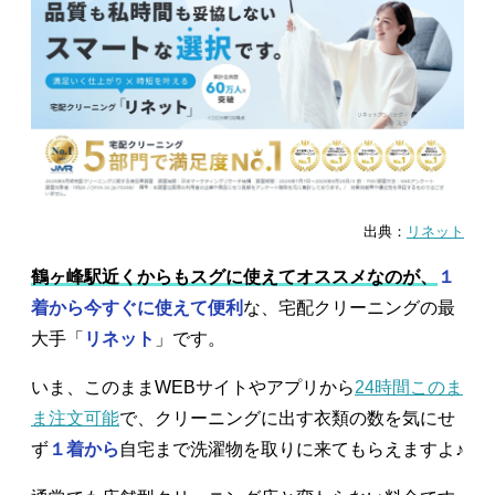
出典：
リネット
鶴ヶ峰駅近くからもスグに使えてオススメなのが、
１
着から今すぐに使えて便利
な、宅配クリーニングの最
大手「
リネット
」です。
いま、このままWEBサイトやアプリから
24時間このま
ま注文可能
で、クリーニングに出す衣類の数を気にせ
ず
１着から
自宅まで洗濯物を取りに来てもらえますよ♪