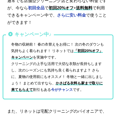
通常でも店舗型クリーニング店と変わらない料金です
が、今なら
初回全品
で
初回20%オフ
+
送料無料
で利用
できるキャンペーン中で、
さらに安い料金
で使うこと
ができます！
キャンペーン中♪
冬物の収納前！ 春の衣替えをお得に！ 次の冬のダウンも
気持ちよく着られます！ リネットでは
「初回20%オフ」
キャンペーン
を実施中です。
クリーニングの上手な活用で大切な衣類が長持ちします
し、次のシーズンにも気持ち良く着られますよ？ さら
に、夏物の使用前にもオススメ！ 冬物と一緒に出しまし
ょう！ まとめて出すなら、
かさばる衣料も家まで取りに
来てもらえて
割引もある
今がチャンス
です。
また、リネットは宅配クリーニングのパイオニアで、