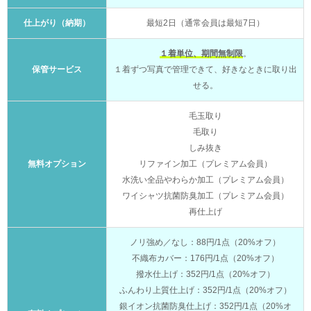
仕上がり（納期）
最短2日（通常会員は最短7日）
１着単位、期間無制限
。
保管サービス
１着ずつ写真で管理できて、好きなときに取り出
せる。
毛玉取り
毛取り
しみ抜き
無料オプション
リファイン加工（プレミアム会員）
水洗い全品やわらか加工（プレミアム会員）
ワイシャツ抗菌防臭加工（プレミアム会員）
再仕上げ
ノリ強め／なし：88円/1点（20%オフ）
不織布カバー：176円/1点（20%オフ）
撥水仕上げ：352円/1点（20%オフ）
ふんわり上質仕上げ：352円/1点（20%オフ）
銀イオン抗菌防臭仕上げ：352円/1点（20%オ