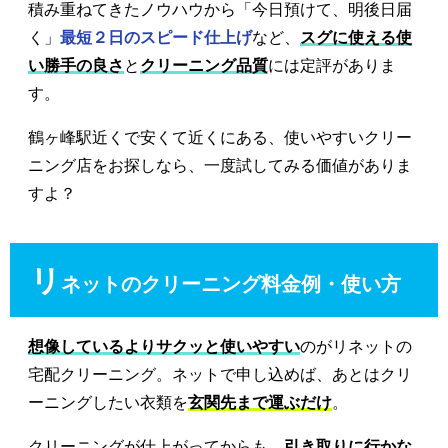
積み重ねてきたノウハウから「今日預けて、明後日届
く」
最短２日のスピード仕上げ
など、
スグに使える使
い勝手の良さ
と
クリーニング品質
には定評がありま
す。
鶴ヶ峰駅近くで安くて近くにある、使いやすいクリー
ニング店をお探しなら、一度試してみる価値がありま
すよ？
リ
ネットのクリーニング料金例・使い方
想像しているよりサクッと使いやすい
のがリネットの
宅配クリーニング。ネットで申し込めば、あとはクリ
ーニングしたい衣類を
玄関先まで運ぶだけ
。
クリーニングが仕上がってからも、
引き取りに行かな