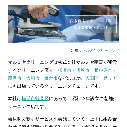
出典：
マルミヤクリーニング
マルミヤクリーニング
は株式会社マルミヤ商事が運営
するクリーニング店で、
横浜市
・
川崎市
・
相模原市
・
藤沢市
・
大和市
・
鎌倉市
などのほか、
大田区
・
足立区
にも出店しているクリーニングチェーンです。
本社は
横浜市鶴見区
にあって、昭和42年設立の老舗ク
リーニング店です。
会員制の割引サービスを実施していて、上手に組み合
わせて使えば安い料金で利用することができるクリー