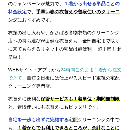
のキャンペーンが魅力で、
１着から出せる単品ごとの
料金設定
で、
手早い春の衣替えや普段使いのクリーニ
ング
におすすめです。
衣類の出し入れや、かさばる冬物衣類のクリーニング
店への持ち運びが面倒な衣替えも、全部自宅まで取り
に来てもらえるリネットの宅配は超便利！ 超手軽！ 超
簡単！
WEBサイト・アプリから
24時間このまま１着から注文
できて
、最短２日後には仕上がるスピード重視の宅配
クリーニング専門店。
衣替えに便利な
保管サービスも１着単位・期間無制限
と、普段使いにも衣替えにもピッタリです。
自宅を一歩も出ずに完結する
宅配クリーニングの中で
も、
１着からでも利用できるところが、余計なことに