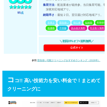
集荷方法
：配送業者が箱持参。当日集荷可能。早
深夜対応地域アリ。
95
点
納期早さ
：最短２日。翌日届け対応地域アリ。
衣替え
普段使い
初心者
短納期
長期保管
低価格
子供服
染み抜き無料
毛玉取り無料
＼初回20%オフ+送料無料／
公式サイト
参照:
普段使い宅配クリーニングおすすめランキング（2026年）
コ
コ!! 高い技術力を安い料金で！まとめて
クリーニングに