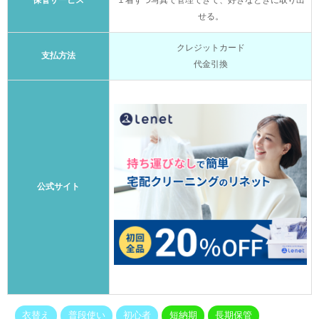
保管サービス
１着ずつ写真で管理できて、好きなときに取り出
せる。
クレジットカード
支払方法
代金引換
公式サイト
衣替え
普段使い
初心者
短納期
長期保管