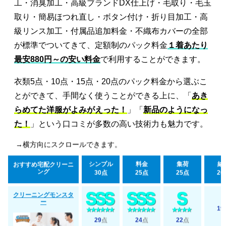
工・消臭加工・高級ブランドDX仕上げ・毛取り・毛玉
取り・簡易ほつれ直し・ボタン付け・折り目加工・高
級リンス加工・付属品追加料金・不織布カバーの全部
が標準でついてきて、定額制のパック料金
１着あたり
最安880円～の安い料金
で利用することができます。
衣類5点・10点・15点・20点のパック料金から選ぶこ
とができて、手間なく使うことができる上に、「
あき
らめてた洋服がよみがえった！
」「
新品のようになっ
た！
」という口コミが多数の高い技術力も魅力です。
→横方向にスクロールできます。
シンプル
料金
集荷
納
おすすめ宅配クリーニ
ング
30点
25点
25点
20
クリーニングモンスタ
ー
19
29
点
24
点
22
点