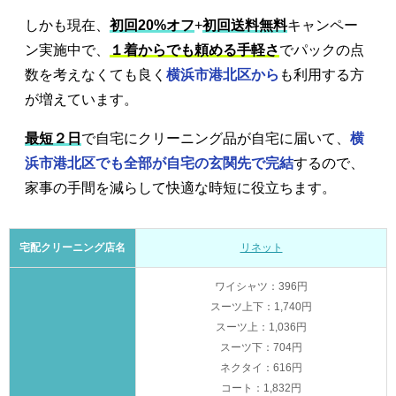
しかも現在、
初回20%オフ
+
初回送料無料
キャンペー
ン実施中で、
１着からでも頼める手軽さ
でパックの点
数を考えなくても良く
横浜市港北区から
も利用する方
が増えています。
最短２日
で自宅にクリーニング品が自宅に届いて、
横
浜市港北区でも全部が自宅の玄関先で完結
するので、
家事の手間を減らして快適な時短に役立ちます。
宅配クリーニング店名
リネット
ワイシャツ：396円
スーツ上下：1,740円
スーツ上：1,036円
スーツ下：704円
ネクタイ：616円
コート：1,832円