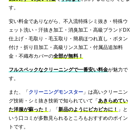
す。
安い料金でありながら、不入流特殊シミ抜き・特殊ウ
ェット洗い・汗抜き加工・消臭加工・高級ブランドDX
仕上げ・毛取り・毛玉取り・簡易ほつれ直し・ボタン
付け・折り目加工・高級リンス加工・付属品追加料
金・不織布カバーの
全部が無料！
フルスペックなクリーニングで一番安い料金
が魅力で
す。
また、「
クリーニングモンスター
」は高いクリーニン
グ技術・シミ抜き技術で知られていて「
あきらめてい
た洋服が蘇った！
」「
新品のようにピカピカに！
」と
いう口コミが多数見られるところもおすすめのポイン
トです。