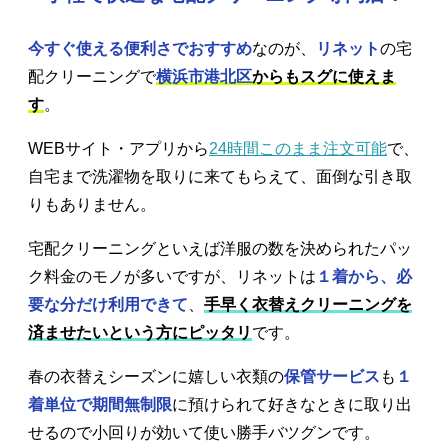
今すぐ使える便利さでおすすめ
なのが、
リネット
の宅
配クリーニングで
横浜市港北区
からもスグに使えま
す
。
WEBサイト・アプリから
24時間このまま注文可能
で、
自宅まで洗濯物を取りに来てもらえて、面倒な引き取
りもありません。
宅配クリーニングといえば洋服の数を決められたパッ
ク料金のモノが多いですが、リネットは
１着から、必
要な分だけ利用できて
、
手早く衣替えクリーニングを
済ませたいという方にピッタリ
です。
春の衣替えシーズンに嬉しい衣類の
保管サービス
も
１
着単位で期間無制限
に預けられて好きなときに取り出
せるので小回りが効いて使い勝手バツグンです。