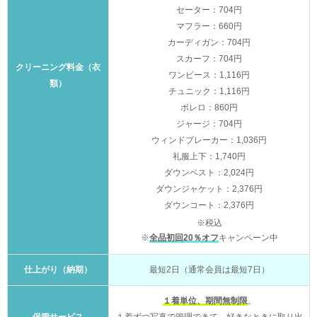
セーター：704円
マフラー：660円
カーディガン：704円
スカーフ：704円
クリーニング料金（衣
ワンピース：1,116円
類）
チュニック：1,116円
ボレロ：860円
ジャージ：704円
ウィンドブレーカー：1,036円
礼服上下：1,740円
ダウンベスト：2,024円
ダウンジャケット：2,376円
ダウンコート：2,376円
※税込
※
全品初回20％オフ
キャンペーン中
仕上がり（納期）
最短2日（通常会員は最短7日）
１着単位、期間無制限
。