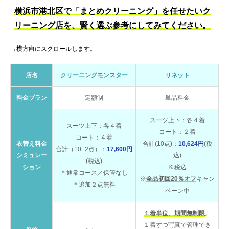
横浜市港北区で「まとめクリーニング」を任せたいク
リーニング店を、賢く選ぶ参考にしてみてください。
→横方向にスクロールします。
店名
クリーニングモンスター
リネット
料金プラン
定額制
単品料金
スーツ上下：各４着
スーツ上下：各４着
コート：２着
コート：４着
衣替え料金
合計(10点)：
10,624円
(税
合計（10+2点）：
17,600円
シミュレー
込)
(税込)
ション
※税込
＊通常コース／保管なし
※
全品初回20％オフ
キャン
＊追加２点無料
ペーン中
１着単位、期間無制限
。
１着ずつ写真で管理でき