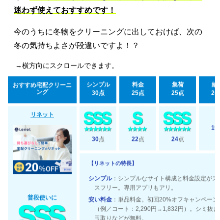
迷わず使えておすすめです！
今のうちに冬物をクリーニングに出しておけば、次の
冬の気持ちよさが段違いですよ！？
→横方向にスクロールできます。
シンプル
料金
集荷
納
おすすめ宅配クリーニ
ング
30点
25点
25点
20
リネット
19
30
点
22
点
24
点
【リネットの特長】
シンプル
：シンプルなサイト構成と料金設定がス
スフリー。専用アプリもアリ。
普段使いに
安い料金
：単品料金。初回20%オフキャンペーン
（例／コート：2,290円→1,832円）。シミ抜
玉取りなどが無料。