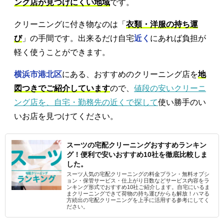
ング店が見つけにくい地域
です。
クリーニングに付き物なのは「
衣類・洋服の持ち運
び
」の手間です。出来るだけ自宅
近く
にあれば負担が
軽く使うことができます。
横浜市港北区
にある、おすすめのクリーニング店を
地
図つきでご紹介しています
ので、
値段の安いクリーニ
ング店を、自宅・勤務先の近くで探して
使い勝手のい
いお店を見つけてください。
スーツの宅配クリーニングおすすめランキン
グ！便利で安いおすすめ10社を徹底比較しま
した。
スーツ人気の宅配クリーニングの料金プラン・無料オプシ
ョン・保管サービス・仕上がり日数などサービス内容をラ
ンキング形式でおすすめ10社ご紹介します。自宅にいるま
まクリーニングできて荷物の持ち運びからも解放！ハマる
方続出の宅配クリーニングを上手に活用する参考にしてく
ださい。