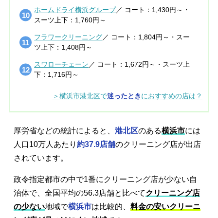
ホームドライ横浜グループ
／ コート：1,430円～・
スーツ上下：1,760円～
フラワークリーニング
／ コート：1,804円～・スー
ツ上下：1,408円～
スワローチェーン
／ コート：1,672円～・スーツ上
下：1,716円～
＞横浜市港北区で
迷ったとき
におすすめの店は？
厚労省などの統計によると、
港北区
のある
横浜市
には
人口10万人あたり
約37.9店舗
のクリーニング店が出店
されています。
政令指定都市の中で1番にクリーニング店が少ない自
治体で、全国平均の56.3店舗と比べて
クリーニング店
の少ない
地域で
横浜市
は比較的、
料金の安いクリーニ