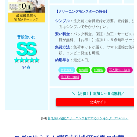
【クリーニングモンスターの特長】
シンプル
：注文前に会員登録が必要。登録後、注
面はシンプルで分かりやすい。
安い料金
：パック料金。保証・加工・サービス２
普段使いに
目が無料。【お得！】追加１～５点無料サービ
集荷方法
：集荷キットが届く。ヤマト運輸に集荷
頼。コンビニ発送も可能。
納期早さ
：最短４日。
94
点
普段使い
短納期
低価格
不入流シミ抜き
毛玉取り無料
＼【お得！】追加１～５点無料／
公式サイト
参照:
普段使い宅配クリーニングおすすめランキング（2026年）