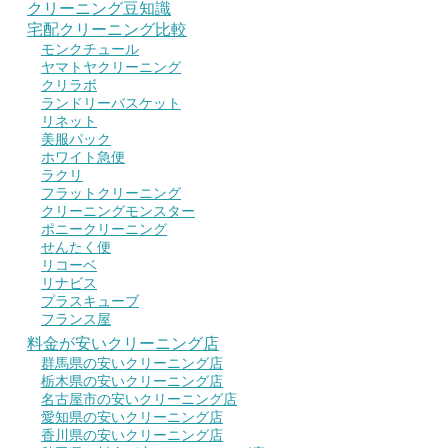
クリーニング豆知識
宅配クリーニング比較
モンクチュール
ヤマトヤクリーニング
クリラボ
ランドリーバスケット
リネット
美服パック
ホワイト急便
ラクリ
フラットクリーニング
クリーニングモンスター
ポニークリーニング
せんたく便
リコーベ
リナビス
プラスキューブ
フランス屋
料金が安いクリーニング店
群馬県の安いクリーニング店
栃木県の安いクリーニング店
名古屋市の安いクリーニング店
愛知県の安いクリーニング店
香川県の安いクリーニング店