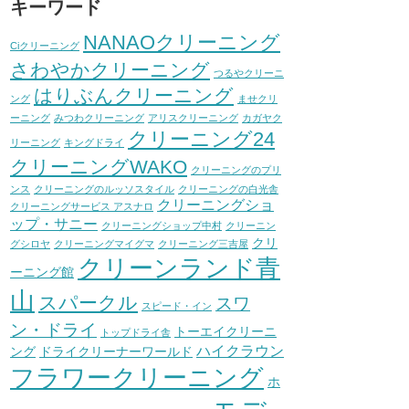
キーワード
NANAOクリーニング
Ciクリーニング
さわやかクリーニング
つるやクリーニ
はりぶんクリーニング
ング
ませクリ
ーニング
みつわクリーニング
アリスクリーニング
カガヤク
クリーニング24
リーニング
キングドライ
クリーニングWAKO
クリーニングのプリ
ンス
クリーニングのルッソスタイル
クリーニングの白光舎
クリーニングショ
クリーニングサービス アスナロ
ップ・サニー
クリーニングショップ中村
クリーニン
クリ
グシロヤ
クリーニングマイグマ
クリーニング三吉屋
クリーンランド青
ーニング館
山
スパークル
スワ
スピード・イン
ン・ドライ
トーエイクリーニ
トップドライ舎
ハイクラウン
ング
ドライクリーナーワールド
フラワークリーニング
ホ