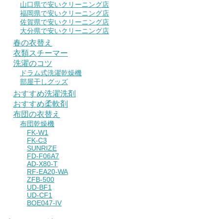
山口県で安いクリーニング店
福岡県で安いクリーニング店
佐賀県で安いクリーニング店
大分県で安いクリーニング店
春の衣替え
衣類スチーマー
洗濯のコツ
ドラム式洗濯乾燥機
部屋干しグッズ
おすすめ洗濯洗剤
おすすめ柔軟剤
布団の衣替え
布団乾燥機
FK-W1
FK-C3
SUNRIZE
FD-F06A7
AD-X80-T
RF-EA20-WA
ZFB-500
UD-BF1
UD-CF1
BOE047-IV