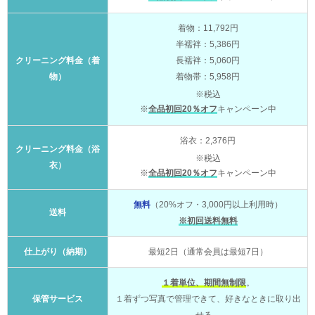
着物：11,792円
半襦袢：5,386円
クリーニング料金（着
長襦袢：5,060円
物）
着物帯：5,958円
※税込
※
全品初回20％オフ
キャンペーン中
浴衣：2,376円
クリーニング料金（浴
※税込
衣）
※
全品初回20％オフ
キャンペーン中
無料
（20%オフ・3,000円以上利用時）
送料
※初回送料無料
仕上がり（納期）
最短2日（通常会員は最短7日）
１着単位、期間無制限
。
保管サービス
１着ずつ写真で管理できて、好きなときに取り出