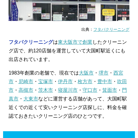
出典：
フタバクリーニング
フタバクリーニング
は
東大阪市で創業
したクリーニン
グ店で、約120店舗を運営していて大国町駅近くにも
出店されています。
1983年創業の老舗で、現在では
大阪市
・
堺市
・
西宮
市
・
尼崎市
・
宝塚市
・
伊丹市
・
枚方市
・
豊中市
・
吹田
市
・
高槻市
・
茨木市
・
寝屋川市
・
守口市
・
箕面市
・
門
真市
・
大東市
などに運営する店舗があって、大国町駅
近くでの近くて安いクリーニング店探しに、料金を確
認ておきたいクリーニング店のひとつです。