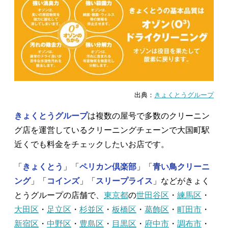
出典：
きょくとうグループ
きょくとうグループ
は複数の屋号で多数のクリーニン
グ店を運営しているクリーニングチェーンで大国町駅
近くでも料金をチェックしたいお店です。
「
きょくとう
」「
ペリカン倶楽部
」「
青い鳥クリーニ
ング
」「
コインズ
」「
スリープライス
」などがきょく
とうグループの店舗で、
東京都
の
世田谷区
・
練馬区
・
大田区
・
足立区
・
杉並区
・
板橋区
・
葛飾区
・
町田市
・
新宿区
・
中野区
・
豊島区
・
目黒区
・
府中市
・
調布市
・