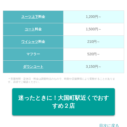
スーツ上下
料金
1,200円～
コート
料金
1,500円～
ワイシャツ
料金
210円～
マフラー
520円～
ダウンコート
3,150円～
＊営業時間・定休日・料金は調査時点のもので、時期や店舗事情により変動することがありま
す。店頭でご確認ください。
迷ったときに！大国町駅近くでおす
すめ２店
目次に戻る