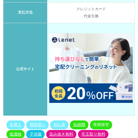
クレジットカード
支払方法
代金引換
公式サイト
衣替え
普段使い
初心者
短納期
長期保管
低価格
子供服
染み抜き無料
毛玉取り無料