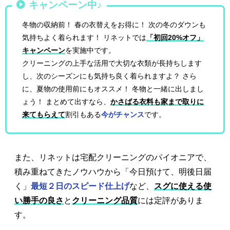
キャンペーン中♪
冬物の収納前！ 春の衣替えをお得に！ 次の冬のダウンも
気持ちよく着られます！ リネットでは
「初回20%オフ」
キャンペーン
を実施中です。
クリーニングの上手な活用で大切な衣類が長持ちします
し、次のシーズンにも気持ち良く着られますよ？ さら
に、夏物の使用前にもオススメ！ 冬物と一緒に出しまし
ょう！ まとめて出すなら、
かさばる衣料も家まで取りに
来てもらえて
割引もある
今がチャンス
です。
また、リネットは宅配クリーニングのパイオニアで、
積み重ねてきたノウハウから「今日預けて、明後日届
く」
最短２日のスピード仕上げ
など、
スグに使える使
い勝手の良さ
と
クリーニング品質
には定評がありま
す。