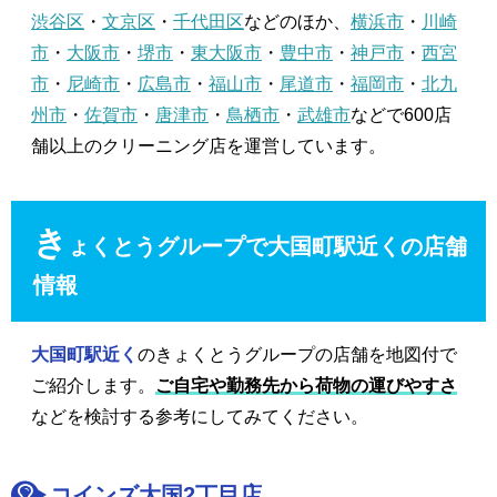
渋谷区
・
文京区
・
千代田区
などのほか、
横浜市
・
川崎
市
・
大阪市
・
堺市
・
東大阪市
・
豊中市
・
神戸市
・
西宮
市
・
尼崎市
・
広島市
・
福山市
・
尾道市
・
福岡市
・
北九
州市
・
佐賀市
・
唐津市
・
鳥栖市
・
武雄市
などで600店
舗以上のクリーニング店を運営しています。
き
ょくとうグループで大国町駅近くの店舗
情報
大国町駅近く
のきょくとうグループの店舗を地図付で
ご紹介します。
ご自宅や勤務先から荷物の運びやすさ
などを検討する参考にしてみてください。
コインズ大国2丁目店