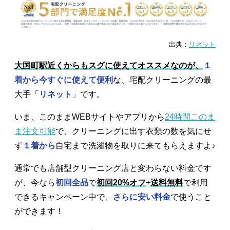
出典：
リネット
大国町駅近くからもスグに使えてオススメなのが、
１
着から今すぐに使えて便利
な、宅配クリーニングの最
大手「
リネット
」です。
いま、このままWEBサイトやアプリから
24時間このま
ま注文可能
で、クリーニングに出す衣類の数を気にせ
ず
１着から
自宅まで洗濯物を取りに来てもらえますよ♪
通常でも店舗型クリーニング店と変わらない料金です
が、今なら
初回全品
で
初回20%オフ
+
送料無料
で利用
できるキャンペーン中で、
さらに安い料金
で使うこと
ができます！