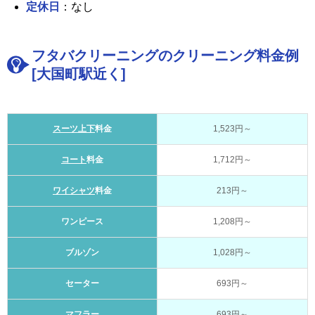
定休日
：なし
フタバクリーニングのクリーニング料金例
[大国町駅近く]
スーツ上下
料金
1,523円～
コート
料金
1,712円～
ワイシャツ
料金
213円～
ワンピース
1,208円～
ブルゾン
1,028円～
セーター
693円～
マフラー
693円～