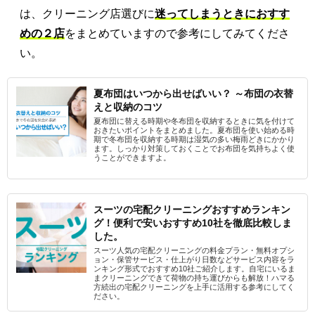
は、クリーニング店選びに
迷ってしまうときにおすす
めの２店
をまとめていますので参考にしてみてくださ
い。
夏布団はいつから出せばいい？ ～布団の衣替
えと収納のコツ
夏布団に替える時期や冬布団を収納するときに気を付けて
おきたいポイントをまとめました。夏布団を使い始める時
期で冬布団を収納する時期は湿気の多い梅雨どきにかかり
ます。しっかり対策しておくことでお布団を気持ちよく使
うことができますよ。
スーツの宅配クリーニングおすすめランキン
グ！便利で安いおすすめ10社を徹底比較しま
した。
スーツ人気の宅配クリーニングの料金プラン・無料オプシ
ョン・保管サービス・仕上がり日数などサービス内容をラ
ンキング形式でおすすめ10社ご紹介します。自宅にいるま
まクリーニングできて荷物の持ち運びからも解放！ハマる
方続出の宅配クリーニングを上手に活用する参考にしてく
ださい。