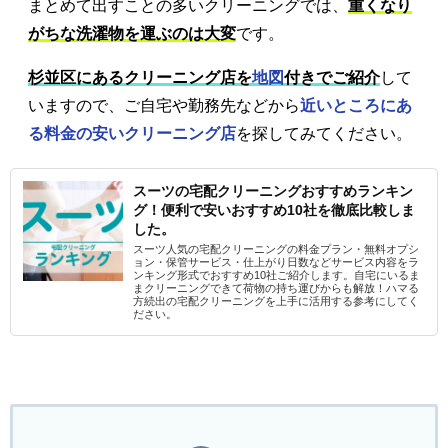
まとめて出すことの多いクリーニングでは、
重くなり
がちな洗濯物を運ぶのは大変
です。
杉並区にあるクリーニング店を
地図
付きでご紹介
して
いますので、ご自宅や勤務先などから
近いところにあ
る料金の安いクリーニング店
を探してみてください。
スーツの宅配クリーニングおすすめランキン
グ！便利で安いおすすめ10社を徹底比較しま
した。
スーツ人気の宅配クリーニングの料金プラン・無料オプシ
ョン・保管サービス・仕上がり日数などサービス内容をラ
ンキング形式でおすすめ10社ご紹介します。自宅にいるま
まクリーニングできて荷物の持ち運びからも解放！ハマる
方続出の宅配クリーニングを上手に活用する参考にしてく
ださい。