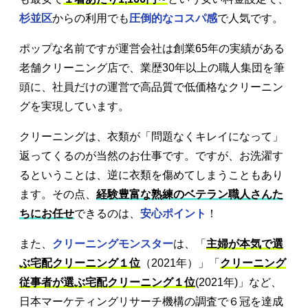
杉並区
からの利用でも
圧倒的なコスパ感
で人気です。
ポップな名前ですが運営会社は創業65年の実績がある
老舗クリーニング店で、業歴30年以上の職人集団を筆
頭に、社員だけの運営で高品質で低価格なクリーニン
グを実現しています。
クリーニングは、衣類が「問題なくキレイになって」
返ってくるのが当然のお仕事です。ですが、お洗濯す
るということは、逆に衣類を傷めてしまうこともあり
ます。その点、
経験豊富な熟練のベテラン職人さんた
ちにお任せ
できるのは、
安心ポイント
！
また、
クリーニングモンスター
は、「
主婦が本気で選
ぶ宅配クリーニング１位
（2021年）」「
クリーニング
従事者が選ぶ宅配クリーニング１位
(2021年)」など、
日本マーケティングリサーチ機構の調査で６冠を達成