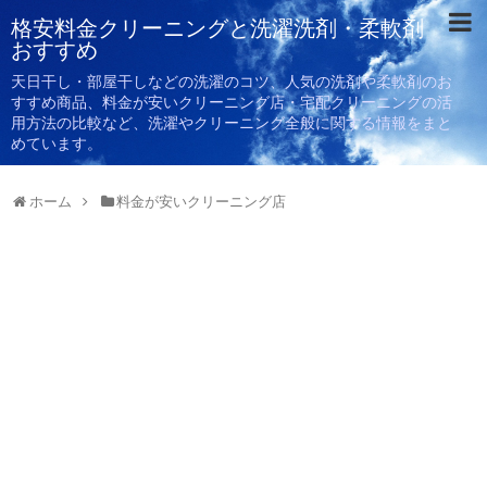
格安料金クリーニングと洗濯洗剤・柔軟剤
おすすめ
天日干し・部屋干しなどの洗濯のコツ、人気の洗剤や柔軟剤のお
すすめ商品、料金が安いクリーニング店・宅配クリーニングの活
用方法の比較など、洗濯やクリーニング全般に関する情報をまと
めています。
ホーム
料金が安いクリーニング店