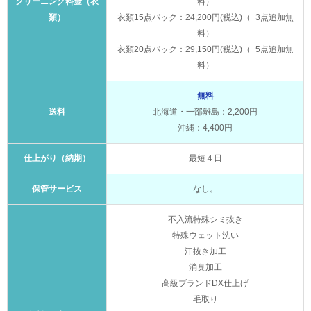
クリーニング料金（衣
料）
類）
衣類15点パック：24,200円(税込)（+3点追加無
料）
衣類20点パック：29,150円(税込)（+5点追加無
料）
無料
送料
北海道・一部離島：2,200円
沖縄：4,400円
仕上がり（納期）
最短４日
保管サービス
なし。
不入流特殊シミ抜き
特殊ウェット洗い
汗抜き加工
消臭加工
高級ブランドDX仕上げ
毛取り