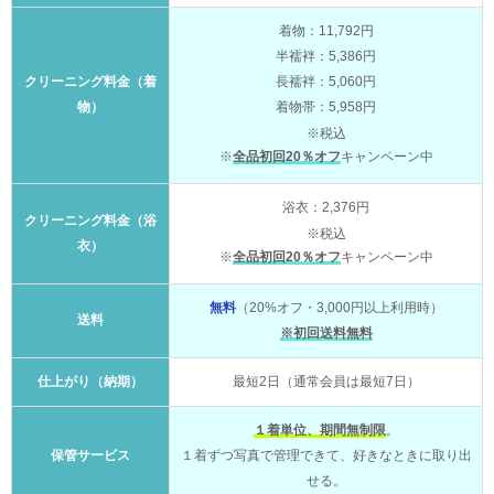
着物：11,792円
半襦袢：5,386円
クリーニング料金（着
長襦袢：5,060円
物）
着物帯：5,958円
※税込
※
全品初回20％オフ
キャンペーン中
浴衣：2,376円
クリーニング料金（浴
※税込
衣）
※
全品初回20％オフ
キャンペーン中
無料
（20%オフ・3,000円以上利用時）
送料
※初回送料無料
仕上がり（納期）
最短2日（通常会員は最短7日）
１着単位、期間無制限
。
保管サービス
１着ずつ写真で管理できて、好きなときに取り出
せる。