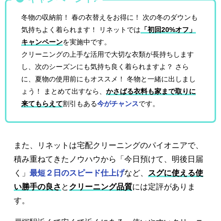
冬物の収納前！ 春の衣替えをお得に！ 次の冬のダウンも
気持ちよく着られます！ リネットでは
「初回20%オフ」
キャンペーン
を実施中です。
クリーニングの上手な活用で大切な衣類が長持ちします
し、次のシーズンにも気持ち良く着られますよ？ さら
に、夏物の使用前にもオススメ！ 冬物と一緒に出しまし
ょう！ まとめて出すなら、
かさばる衣料も家まで取りに
来てもらえて
割引もある
今がチャンス
です。
また、リネットは宅配クリーニングのパイオニアで、
積み重ねてきたノウハウから「今日預けて、明後日届
く」
最短２日のスピード仕上げ
など、
スグに使える使
い勝手の良さ
と
クリーニング品質
には定評がありま
す。