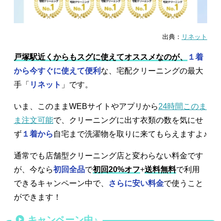
出典：
リネット
戸塚駅近くからもスグに使えてオススメなのが、
１着
から今すぐに使えて便利
な、宅配クリーニングの最大
手「
リネット
」です。
いま、このままWEBサイトやアプリから
24時間このま
ま注文可能
で、クリーニングに出す衣類の数を気にせ
ず
１着から
自宅まで洗濯物を取りに来てもらえますよ♪
通常でも店舗型クリーニング店と変わらない料金です
が、今なら
初回全品
で
初回20%オフ
+
送料無料
で利用
できるキャンペーン中で、
さらに安い料金
で使うこと
ができます！
キャンペーン中♪