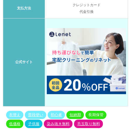
クレジットカード
支払方法
代金引換
公式サイト
衣替え
普段使い
初心者
短納期
長期保管
低価格
子供服
染み抜き無料
毛玉取り無料