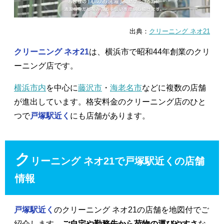
出典：
クリーニング ネオ21
クリーニング ネオ21
は、横浜市で昭和44年創業のクリ
ーニング店です。
横浜市内
を中心に
藤沢市
・
海老名市
などに複数の店舗
が進出しています。格安料金のクリーニング店のひと
つで
戸塚駅近く
にも店舗があります。
ク
リーニング ネオ21で戸塚駅近くの店舗
情報
戸塚駅近く
のクリーニング ネオ21の店舗を地図付でご
紹介します。
ご自宅や勤務先から荷物の運びやすさ
な