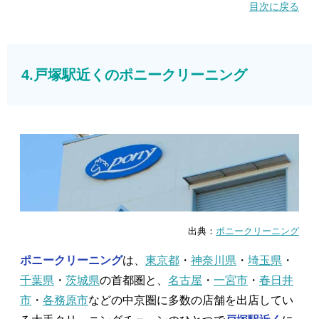
目次に戻る
4.戸塚駅近くのポニークリーニング
出典：
ポニークリーニング
ポニークリーニング
は、
東京都
・
神奈川県
・
埼玉県
・
千葉県
・
茨城県
の首都圏と、
名古屋
・
一宮市
・
春日井
市
・
各務原市
などの中京圏に多数の店舗を出店してい