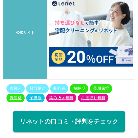
公式サイト
衣替え
普段使い
初心者
短納期
長期保管
低価格
子供服
染み抜き無料
毛玉取り無料
リネットの口コミ・評判をチェック