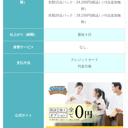
類）
衣類15点パック：24,200円(税込)（+3点追加無
料）
衣類20点パック：29,150円(税込)（+5点追加無
料）
仕上がり（納期）
最短４日
保管サービス
なし。
クレジットカード
支払方法
代金引換
公式サイト