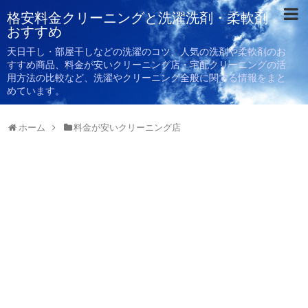
格安料金クリーニングと洗濯洗剤・柔軟剤
おすすめ
天日干し・部屋干しなどの洗濯のコツ、人気の洗剤や柔軟剤のお
すすめ商品、料金が安いクリーニング店・宅配クリーニングの活
用方法の比較など、洗濯やクリーニング全般に関する情報をまと
めています。
ホーム
料金が安いクリーニング店