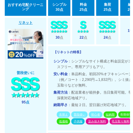
シンプル
料金
集荷
納
おすすめ宅配クリーニ
ング
30点
25点
25点
20
リネット
19
30
点
22
点
24
点
【リネットの特長】
シンプル
：シンプルなサイト構成と料金設定がス
スフリー。専用アプリもアリ。
普段使いに
安い料金
：単品料金。初回20%オフキャンペーン
（例／コート：2,290円→1,832円）。シミ抜
玉取りなどが無料。
集荷方法
：配送業者が箱持参。当日集荷可能。早
深夜対応地域アリ。
95
点
納期早さ
：最短２日。翌日届け対応地域アリ。
衣替え
普段使い
初心者
短納期
長期保管
低価格
子供服
染み抜き無料
毛玉取り無料