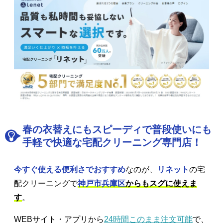
春の衣替えにもスピーディで普段使いにも
手軽で快適な宅配クリーニング専門店！
今すぐ使える便利さでおすすめ
なのが、
リネット
の宅
配クリーニングで
神戸市兵庫区
からもスグに使えま
す
。
WEBサイト・アプリから
24時間このまま注文可能
で、