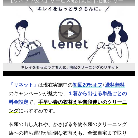
【リネット公式】サービス紹介動画｜宅配クリーニング
「リネット」
は現在実施中の
初回20%オフ
+
送料無料
のキャンペーンが魅力で、
１着から出せる単品ごとの
料金設定
で、
手早い春の衣替えや普段使いのクリーニ
ング
におすすめです。
衣類の出し入れや、かさばる冬物衣類のクリーニング
店への持ち運びが面倒な衣替えも、全部自宅まで取り