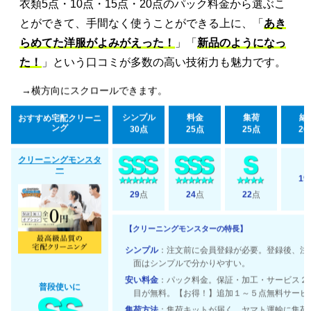
衣類5点・10点・15点・20点のパック料金から選ぶこ
とができて、手間なく使うことができる上に、「
あき
らめてた洋服がよみがえった！
」「
新品のようになっ
た！
」という口コミが多数の高い技術力も魅力です。
→横方向にスクロールできます。
シンプル
料金
集荷
納
おすすめ宅配クリーニ
ング
30点
25点
25点
20
クリーニングモンスタ
ー
19
29
点
24
点
22
点
【クリーニングモンスターの特長】
シンプル
：注文前に会員登録が必要。登録後、注
面はシンプルで分かりやすい。
安い料金
：パック料金。保証・加工・サービス２
普段使いに
目が無料。【お得！】追加１～５点無料サービ
集荷方法
：集荷キットが届く。ヤマト運輸に集荷