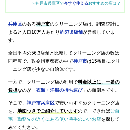
＞神戸市兵庫区で
今すぐ使える
おすすめの店は？
兵庫区
のある
神戸市
のクリーニング店は、調査統計に
よると人口10万人あたり
約57.8店舗
が営業していま
す。
全国平均の56.3店舗と比較してクリーニング店の数は
同程度で、政令指定都市の中で
神戸市
は15番目にクリ
ーニング店が少ない自治体です。
一方で、クリーニング店の利用で
料金以上に、一番の
負担
なのが「
衣類・洋服の持ち運び
」の面倒さです。
そこで、
神戸市兵庫区
で安いおすすめクリーニング店
を、
地図つきでご紹介しています
ので、できれば
ご自
宅・勤務先の近くにある使い勝手のいいお店
を探して
みてください。