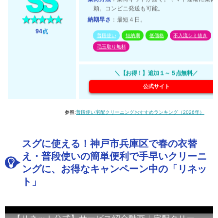
頼。コンビニ発送も可能。
納期早さ
：最短４日。
94
点
普段使い
短納期
低価格
不入流シミ抜き
毛玉取り無料
＼【お得！】追加１～５点無料／
公式サイト
参照:
普段使い宅配クリーニングおすすめランキング（2026年）
スグに使える！神戸市兵庫区で春の衣替
え・普段使いの簡単便利で手早いクリーニ
ングに、お得なキャンペーン中の「リネッ
ト」