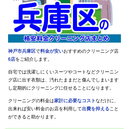
神戸市兵庫区
で
料金が安い
おすすめのクリーニング店
6店
をご紹介します。
自宅では洗濯しにくいスーツやコートなどクリーニン
グ店に出す衣類は、汚れたままだと傷んでしまいます
し定期的にクリーニングに任せることになります。
クリーニングの料金は
家計に必要なコスト
なだけに、
出来れば安い料金のお店を利用して
出費を抑える
こと
ができると助かります。