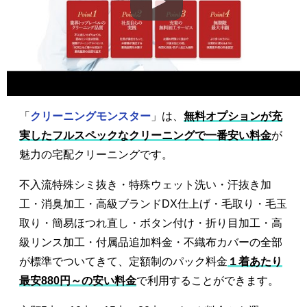
「
クリーニングモンスター
」は、
無料オプションが充
実したフルスペックなクリーニングで一番安い料金
が
魅力の宅配クリーニングです。
不入流特殊シミ抜き・特殊ウェット洗い・汗抜き加
工・消臭加工・高級ブランドDX仕上げ・毛取り・毛玉
取り・簡易ほつれ直し・ボタン付け・折り目加工・高
級リンス加工・付属品追加料金・不織布カバーの全部
が標準でついてきて、定額制のパック料金
１着あたり
最安880円～の安い料金
で利用することができます。