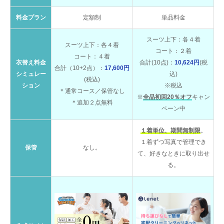
料金プラン
定額制
単品料金
スーツ上下：各４着
スーツ上下：各４着
コート：２着
コート：４着
衣替え料金
合計(10点)：
10,624円
(税
合計（10+2点）：
17,600円
シミュレー
込)
(税込)
ション
※税込
＊通常コース／保管なし
※
全品初回20％オフ
キャン
＊追加２点無料
ペーン中
１着単位、期間無制限
。
１着ずつ写真で管理でき
保管
なし。
て、好きなときに取り出せ
る。