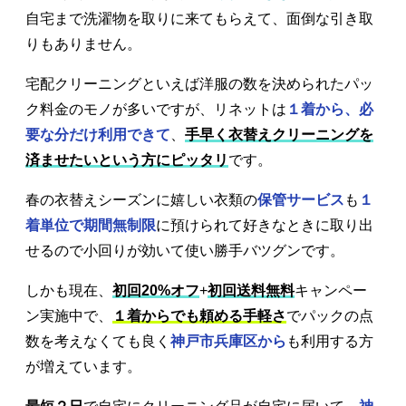
自宅まで洗濯物を取りに来てもらえて、面倒な引き取
りもありません。
宅配クリーニングといえば洋服の数を決められたパッ
ク料金のモノが多いですが、リネットは
１着から、必
要な分だけ利用できて
、
手早く衣替えクリーニングを
済ませたいという方にピッタリ
です。
春の衣替えシーズンに嬉しい衣類の
保管サービス
も
１
着単位で期間無制限
に預けられて好きなときに取り出
せるので小回りが効いて使い勝手バツグンです。
しかも現在、
初回20%オフ
+
初回送料無料
キャンペー
ン実施中で、
１着からでも頼める手軽さ
でパックの点
数を考えなくても良く
神戸市兵庫区から
も利用する方
が増えています。