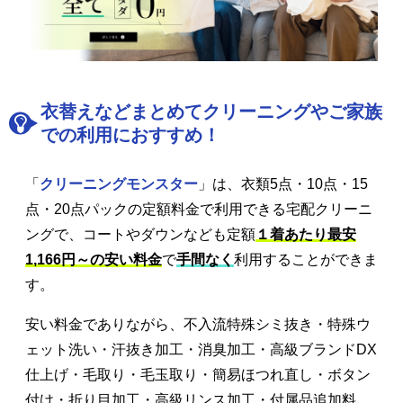
衣替えなどまとめてクリーニングやご家族
での利用におすすめ！
「
クリーニングモンスター
」は、衣類5点・10点・15
点・20点パックの定額料金で利用できる宅配クリーニ
ングで、コートやダウンなども定額
１着あたり最安
1,166円～の安い料金
で
手間なく
利用することができま
す。
安い料金でありながら、不入流特殊シミ抜き・特殊ウ
ェット洗い・汗抜き加工・消臭加工・高級ブランドDX
仕上げ・毛取り・毛玉取り・簡易ほつれ直し・ボタン
付け・折り目加工・高級リンス加工・付属品追加料