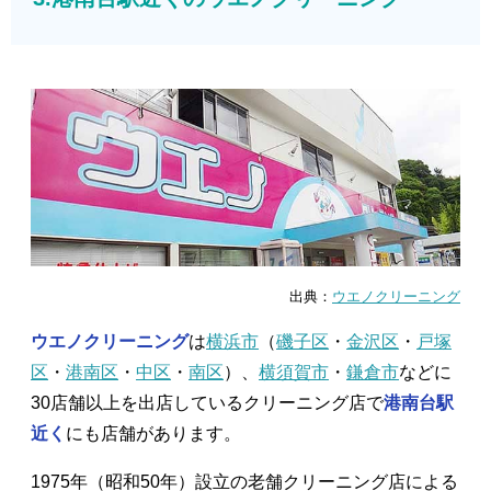
出典：
ウエノクリーニング
ウエノクリーニング
は
横浜市
（
磯子区
・
金沢区
・
戸塚
区
・
港南区
・
中区
・
南区
）、
横須賀市
・
鎌倉市
などに
30店舗以上を出店しているクリーニング店で
港南台駅
近く
にも店舗があります。
1975年（昭和50年）設立の老舗クリーニング店による