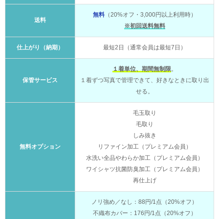
無料
（20%オフ・3,000円以上利用時）
送料
※初回送料無料
仕上がり（納期）
最短2日（通常会員は最短7日）
１着単位、期間無制限
。
保管サービス
１着ずつ写真で管理できて、好きなときに取り出
せる。
毛玉取り
毛取り
しみ抜き
無料オプション
リファイン加工（プレミアム会員）
水洗い全品やわらか加工（プレミアム会員）
ワイシャツ抗菌防臭加工（プレミアム会員）
再仕上げ
ノリ強め／なし：88円/1点（20%オフ）
不織布カバー：176円/1点（20%オフ）