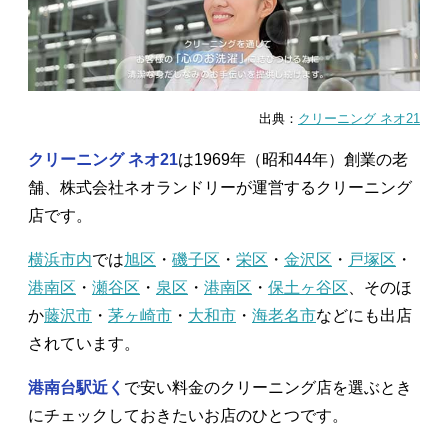
出典：
クリーニング ネオ21
クリーニング ネオ21
は1969年（昭和44年）創業の老
舗、株式会社ネオランドリーが運営するクリーニング
店です。
横浜市内
では
旭区
・
磯子区
・
栄区
・
金沢区
・
戸塚区
・
港南区
・
瀬谷区
・
泉区
・
港南区
・
保土ヶ谷区
、そのほ
か
藤沢市
・
茅ヶ崎市
・
大和市
・
海老名市
などにも出店
されています。
港南台駅近く
で安い料金のクリーニング店を選ぶとき
にチェックしておきたいお店のひとつです。