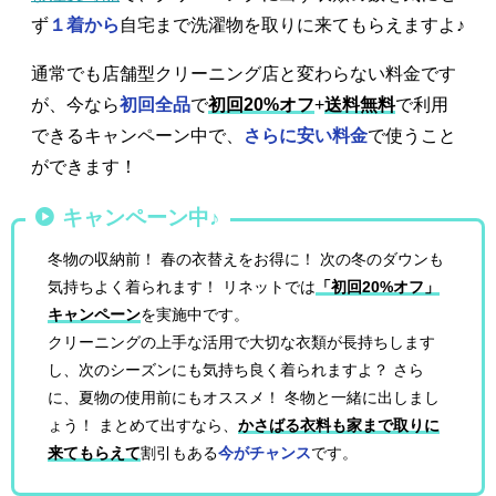
ず
１着から
自宅まで洗濯物を取りに来てもらえますよ♪
通常でも店舗型クリーニング店と変わらない料金です
が、今なら
初回全品
で
初回20%オフ
+
送料無料
で利用
できるキャンペーン中で、
さらに安い料金
で使うこと
ができます！
キャンペーン中♪
冬物の収納前！ 春の衣替えをお得に！ 次の冬のダウンも
気持ちよく着られます！ リネットでは
「初回20%オフ」
キャンペーン
を実施中です。
クリーニングの上手な活用で大切な衣類が長持ちします
し、次のシーズンにも気持ち良く着られますよ？ さら
に、夏物の使用前にもオススメ！ 冬物と一緒に出しまし
ょう！ まとめて出すなら、
かさばる衣料も家まで取りに
来てもらえて
割引もある
今がチャンス
です。