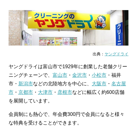
出典：
ヤングドライ
ヤングドライは富山市で1929年に創業した老舗クリー
ニングチェーンで、
富山市
・
金沢市
・
小松市
・福井
市・
新潟市
などの北陸地方を中心に、
大阪市
・
名古屋
市
・
京都市
・
大津市
・
彦根市
などに幅広く約600店舗
を展開しています。
会員制にも熱心で、年会費300円で会員になると様々
な特典を受けることができます。