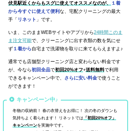
伏見駅近くからもスグに使えてオススメなのが、
１着
から今すぐに使えて便利
な、宅配クリーニングの最大
手「
リネット
」です。
いま、このままWEBサイトやアプリから
24時間このま
ま注文可能
で、クリーニングに出す衣類の数を気にせ
ず
１着から
自宅まで洗濯物を取りに来てもらえますよ♪
通常でも店舗型クリーニング店と変わらない料金です
が、今なら
初回全品
で
初回20%オフ
+
送料無料
で利用
できるキャンペーン中で、
さらに安い料金
で使うこと
ができます！
キャンペーン中♪
冬物の収納前！ 春の衣替えをお得に！ 次の冬のダウンも
気持ちよく着られます！ リネットでは
「初回20%オフ」
キャンペーン
を実施中です。