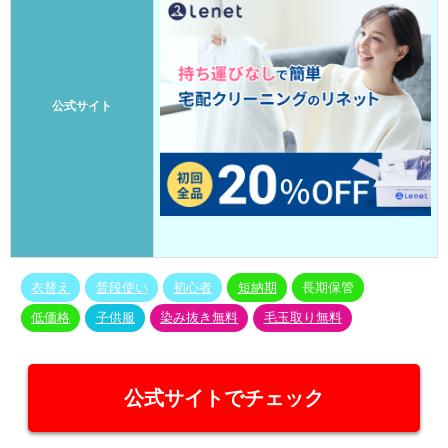
公式サイト
衣替え
普段使い
初心者
短納期
長期保管
低価格
子供服
染み抜き無料
毛玉取り無料
公式サイトでチェック