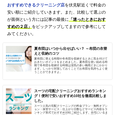
おすすめできるクリーニング店
を伏見駅近くで料金の
安い順にご紹介していきます。また、比較して選ぶの
が面倒という方には記事の最後に
「迷ったときにおす
すめの２店」
をピックアップしてますので参考にして
みてください。
夏布団はいつから出せばいい？ ～布団の衣替
えと収納のコツ
夏布団に替える時期や冬布団を収納するときに気を付けて
おきたいポイントをまとめました。夏布団を使い始める時
期で冬布団を収納する時期は湿気の多い梅雨どきにかかり
ます。しっかり対策しておくことでお布団を気持ちよく使
うことができますよ。
スーツの宅配クリーニングおすすめランキン
グ！便利で安いおすすめ10社を徹底比較しま
した。
スーツ人気の宅配クリーニングの料金プラン・無料オプシ
ョン・保管サービス・仕上がり日数などサービス内容をラ
ンキング形式でおすすめ10社ご紹介します。自宅にいるま