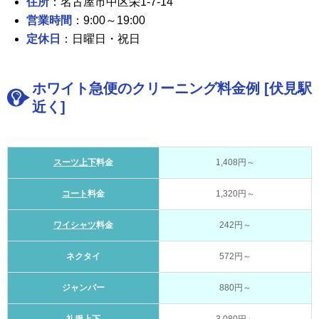
住所
：名古屋市中区栄1-7-14
営業時間
：9:00～19:00
定休日
：日曜日・祝日
ホワイト急便のクリーニング料金例 [伏見駅
近く]
スーツ上下
料金
1,408円～
コート
料金
1,320円～
ワイシャツ
料金
242円～
ネクタイ
572円～
ジャンバー
880円～
礼服上下
3,080円～