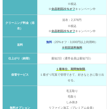
※税込
※
全品初回20％オフ
キャンペーン中
浴衣：2,376円
クリーニング料金（浴
※税込
衣）
※
全品初回20％オフ
キャンペーン中
無料
（20%オフ・3,000円以上利用時）
送料
※初回送料無料
仕上がり（納期）
最短2日（通常会員は最短7日）
１着単位、期間無制限
。
保管サービス
１着ずつ写真で管理できて、好きなときに取り出
せる。
毛玉取り
毛取り
しみ抜き
無料オプション
リファイン加工（プレミアム会員）