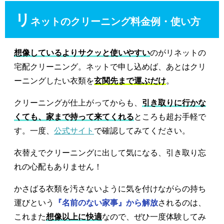
リ
ネットのクリーニング料金例・使い方
想像しているよりサクッと使いやすい
のがリネットの
宅配クリーニング。ネットで申し込めば、あとはクリ
ーニングしたい衣類を
玄関先まで運ぶだけ
。
クリーニングが仕上がってからも、
引き取りに行かな
くても、家まで持って来てくれる
ところも超お手軽で
す。一度、
公式サイト
で確認してみてください。
衣替えでクリーニングに出して気になる、引き取り忘
れの心配もありません！
かさばる衣類を汚さないように気を付けながらの持ち
運びという
『名前のない家事』から解放
されるのは、
これまた
想像以上に快適
なので、ぜひ一度体験してみ