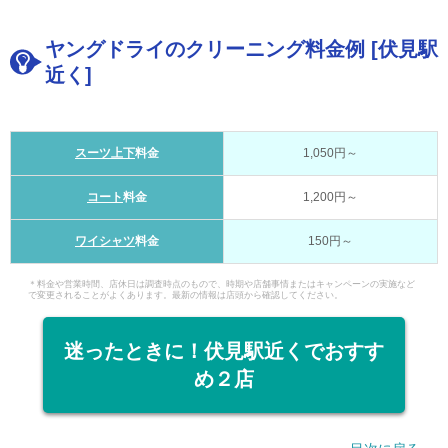
ヤングドライのクリーニング料金例 [伏見駅
近く]
スーツ上下
料金
1,050円～
コート
料金
1,200円～
ワイシャツ
料金
150円～
＊料金や営業時間、店休日は調査時点のもので、時期や店舗事情またはキャンペーンの実施など
で変更されることがよくあります。最新の情報は店頭から確認してください。
迷ったときに！伏見駅近くでおすす
め２店