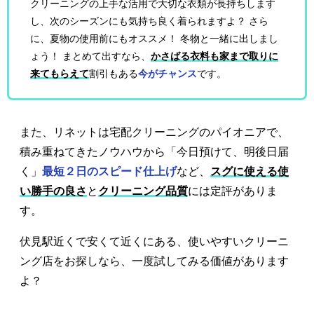
クリーニングの上手な活用で大切な衣類が長持ちします
し、次のシーズンにも気持ち良く着られますよ？ さら
に、夏物の使用前にもオススメ！ 冬物と一緒に出しまし
ょう！ まとめて出すなら、
かさばる衣料も家まで取りに
来てもらえて
割引もある
今がチャンス
です。
また、リネットは宅配クリーニングのパイオニアで、
積み重ねてきたノウハウから「今日預けて、明後日届
く」
最短２日のスピード仕上げ
など、
スグに使える使
い勝手の良さ
と
クリーニング品質
には定評がありま
す。
伏見駅近くで安くて近くにある、使いやすいクリーニ
ング店をお探しなら、一度試してみる価値があります
よ？