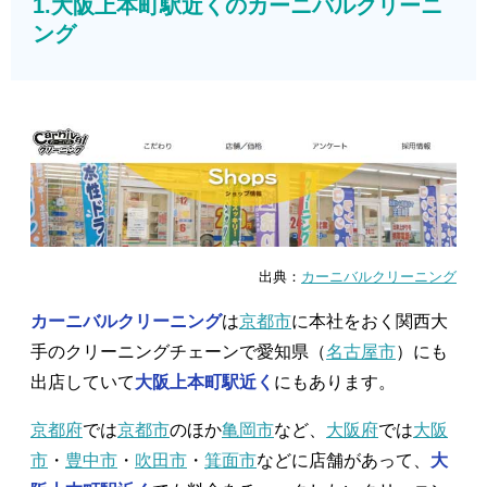
1.大阪上本町駅近くのカーニバルクリーニ
ング
出典：
カーニバルクリーニング
カーニバルクリーニング
は
京都市
に本社をおく関西大
手のクリーニングチェーンで愛知県（
名古屋市
）にも
出店していて
大阪上本町駅近く
にもあります。
京都府
では
京都市
のほか
亀岡市
など、
大阪府
では
大阪
市
・
豊中市
・
吹田市
・
箕面市
などに店舗があって、
大