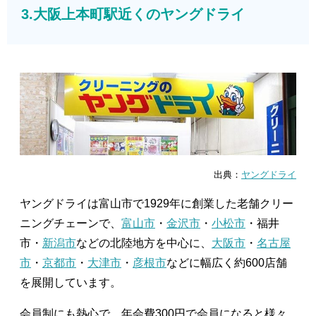
3.大阪上本町駅近くのヤングドライ
出典：
ヤングドライ
ヤングドライは富山市で1929年に創業した老舗クリー
ニングチェーンで、
富山市
・
金沢市
・
小松市
・福井
市・
新潟市
などの北陸地方を中心に、
大阪市
・
名古屋
市
・
京都市
・
大津市
・
彦根市
などに幅広く約600店舗
を展開しています。
会員制にも熱心で、年会費300円で会員になると様々