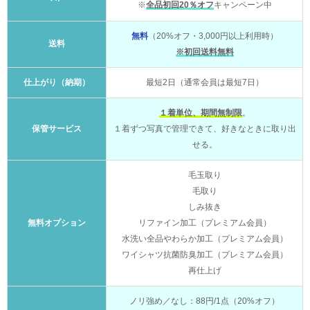
※
全品初回20％オフ
キャンペーン中
無料
（20%オフ・3,000円以上利用時）
送料
※初回送料無料
仕上がり（納期）
最短2日（通常会員は最短7日）
１着単位、期間無制限
。
保管サービス
１着ずつ写真で管理できて、好きなときに取り出
せる。
毛玉取り
毛取り
しみ抜き
無料オプション
リファイン加工（プレミアム会員）
水洗い全品やわらか加工（プレミアム会員）
ワイシャツ抗菌防臭加工（プレミアム会員）
再仕上げ
ノリ強め／なし：88円/1点（20%オフ）