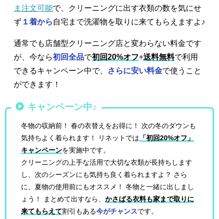
ま注文可能
で、クリーニングに出す衣類の数を気にせ
ず
１着から
自宅まで洗濯物を取りに来てもらえますよ♪
通常でも店舗型クリーニング店と変わらない料金です
が、今なら
初回全品
で
初回20%オフ
+
送料無料
で利用
できるキャンペーン中で、
さらに安い料金
で使うこと
ができます！
キャンペーン中♪
冬物の収納前！ 春の衣替えをお得に！ 次の冬のダウンも
気持ちよく着られます！ リネットでは
「初回20%オフ」
キャンペーン
を実施中です。
クリーニングの上手な活用で大切な衣類が長持ちします
し、次のシーズンにも気持ち良く着られますよ？ さら
に、夏物の使用前にもオススメ！ 冬物と一緒に出しまし
ょう！ まとめて出すなら、
かさばる衣料も家まで取りに
来てもらえて
割引もある
今がチャンス
です。