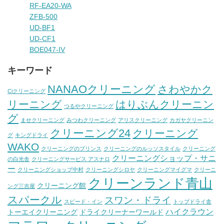
RF-EA20-WA
ZFB-500
UD-BF1
UD-CF1
BOE047-IV
キーワード
NANAOクリーニング
さわやかク
Ciクリーニング
リーニング
はりぶんクリーニン
つるやクリーニング
グ
ませクリーニング
みつわクリーニング
アリスクリーニング
カガヤクリーニン
クリーニング24
クリーニング
グ
キングドライ
WAKO
クリーニングのプリンス
クリーニングのルッソスタイル
クリーニング
クリーニングショップ・サニ
の白光舎
クリーニングサービス アスナロ
ー
クリーニングショップ中村
クリーニングシロヤ
クリーニングマイグマ
クリーニ
クリーンランド青山
クリーニング館
ング三吉屋
スパークル
スワン・ドライ
スピード・イン
トップドライ舎
ハイクラウン
トーエイクリーニング
ドライクリーナーワールド