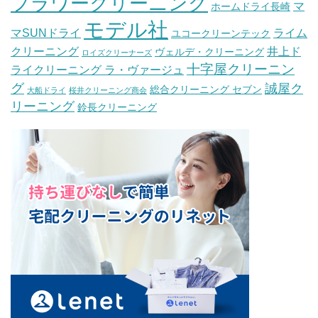
フラワークリーニング
マ
ホームドライ長崎
モデル社
マSUNドライ
ライム
ユコークリーンテック
クリーニング
井上ド
ヴェルデ・クリーニング
ロイズクリーナーズ
十字屋クリーニン
ライクリーニング ラ・ヴァージュ
グ
誠屋ク
総合クリーニング セブン
大船ドライ
桜井クリーニング商会
リーニング
鈴長クリーニング