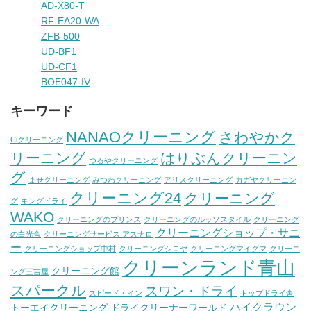
AD-X80-T
RF-EA20-WA
ZFB-500
UD-BF1
UD-CF1
BOE047-IV
キーワード
NANAOクリーニング
さわやかク
Ciクリーニング
リーニング
はりぶんクリーニン
つるやクリーニング
グ
ませクリーニング
みつわクリーニング
アリスクリーニング
カガヤクリーニン
クリーニング24
クリーニング
グ
キングドライ
WAKO
クリーニングのプリンス
クリーニングのルッソスタイル
クリーニング
クリーニングショップ・サニ
の白光舎
クリーニングサービス アスナロ
ー
クリーニングショップ中村
クリーニングシロヤ
クリーニングマイグマ
クリーニ
クリーンランド青山
クリーニング館
ング三吉屋
スパークル
スワン・ドライ
スピード・イン
トップドライ舎
ハイクラウン
トーエイクリーニング
ドライクリーナーワールド