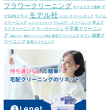
フラワークリーニング
マ
ホームドライ長崎
モデル社
マSUNドライ
ライム
ユコークリーンテック
クリーニング
井上ド
ヴェルデ・クリーニング
ロイズクリーナーズ
十字屋クリーニン
ライクリーニング ラ・ヴァージュ
グ
誠屋ク
総合クリーニング セブン
大船ドライ
桜井クリーニング商会
リーニング
鈴長クリーニング