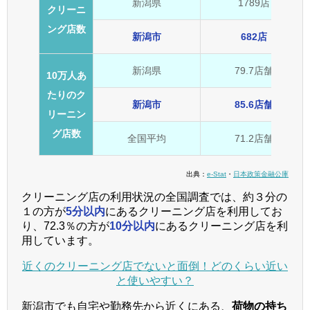
新潟県
1789店
クリーニ
ング店数
新潟市
682店
新潟県
79.7店舗
10万人あ
たりのク
新潟市
85.6店舗
リーニン
グ店数
全国平均
71.2店舗
出典：
e-Stat
・
日本政策金融公庫
クリーニング店の利用状況の全国調査では、約３分の
１の方が
5分以内
にあるクリーニング店を利用してお
り、72.3％の方が
10分以内
にあるクリーニング店を利
用しています。
近くのクリーニング店でないと面倒！どのくらい近い
と使いやすい？
新潟市でも自宅や勤務先から近くにある、
荷物の持ち