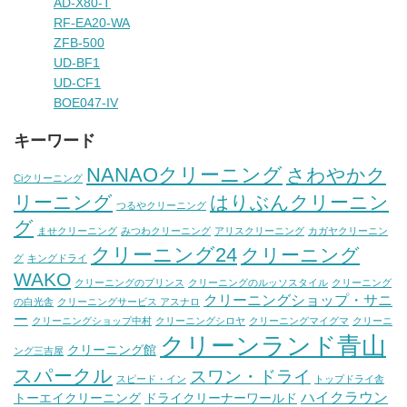
AD-X80-T
RF-EA20-WA
ZFB-500
UD-BF1
UD-CF1
BOE047-IV
キーワード
NANAOクリーニング
さわやかク
Ciクリーニング
リーニング
はりぶんクリーニン
つるやクリーニング
グ
ませクリーニング
みつわクリーニング
アリスクリーニング
カガヤクリーニン
クリーニング24
クリーニング
グ
キングドライ
WAKO
クリーニングのプリンス
クリーニングのルッソスタイル
クリーニング
クリーニングショップ・サニ
の白光舎
クリーニングサービス アスナロ
ー
クリーニングショップ中村
クリーニングシロヤ
クリーニングマイグマ
クリーニ
クリーンランド青山
クリーニング館
ング三吉屋
スパークル
スワン・ドライ
スピード・イン
トップドライ舎
ハイクラウン
トーエイクリーニング
ドライクリーナーワールド