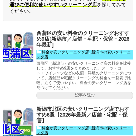
運びに便利な使いやすいクリーニング店
を探してみて
ください。
西蒲区の安い料金のクリーニングおすす
め9店[新潟市／店舗・宅配・保管・2026
年最新]
料金が安いクリーニング店
,
新潟市の安いクリーニ
ング店
西蒲区（新潟市）の安いクリーニング店の料金を比較
して、おすすめ9店をまとめました。スーツ・コー
ト・ワイシャツなどの衣類・洋服のクリーニングにつ
いて、店舗型や宅配クリーニングの料金を一覧表で比
較。近くて使いやすい、料金の安いクリーニング店を
見つけてください。
記事を読む
新潟市北区の安いクリーニング店でおす
すめ6選【2026年最新／店舗・宅配・保
管】
料金が安いクリーニング店
,
新潟市の安いクリーニ
ング店