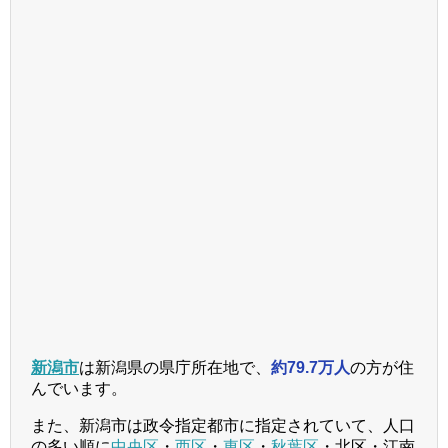
新潟市
は新潟県の県庁所在地で、
約79.7万人
の方が住
んでいます。
また、新潟市は政令指定都市に指定されていて、人口
の多い順に
中央区
・
西区
・
東区
・
秋葉区
・北区・江南