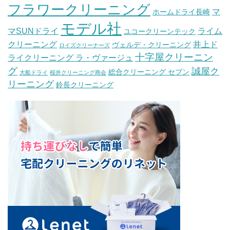
フラワークリーニング
マ
ホームドライ長崎
モデル社
マSUNドライ
ライム
ユコークリーンテック
クリーニング
井上ド
ヴェルデ・クリーニング
ロイズクリーナーズ
十字屋クリーニン
ライクリーニング ラ・ヴァージュ
グ
誠屋ク
総合クリーニング セブン
大船ドライ
桜井クリーニング商会
リーニング
鈴長クリーニング